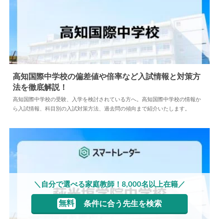
高知国際中学校の偏差値や倍率など入試情報と対策方
法を徹底解説！
2024.04.18
中学情報
高知国際中学校の受験、入学を検討されている方へ。高知国際中学校の情報か
ら入試情報、科目別の入試対策方法、過去問の傾向まで紹介いたします。
＼自分で選べる家庭教師！8,000名以上在籍／
無料
条件に合う先生を検索