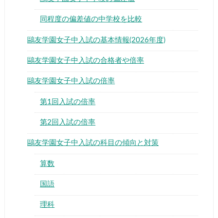
同程度の偏差値の中学校を比較
鷗友学園女子中入試の基本情報(2026年度)
鷗友学園女子中入試の合格者や倍率
▶
鷗友学園女子中入試の倍率
▶
第1回入試の倍率
第2回入試の倍率
鷗友学園女子中入試の科目の傾向と対策
算数
国語
理科