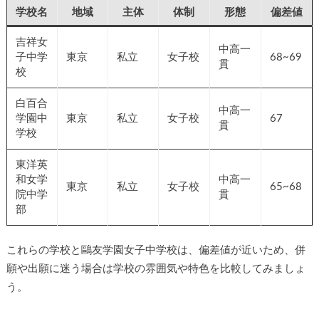
学校名
地域
主体
体制
形態
偏差値
吉祥女
中高一
子中学
東京
私立
女子校
68~69
貫
校
白百合
中高一
学園中
東京
私立
女子校
67
貫
学校
東洋英
和女学
中高一
東京
私立
女子校
65~68
院中学
貫
部
これらの学校と鷗友学園女子中学校は、偏差値が近いため、併
願や出願に迷う場合は学校の雰囲気や特色を比較してみましょ
う。