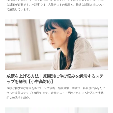
な対策が必要です。本記事では、入塾テストの概要と、最適な対策方法につい
て解説しています。
成績を上げる方法｜原因別に伸び悩みを解消するステ
ップを解説【小中高対応】
2026.07.24
勉強法
成績が伸び悩む原因を3パターンで診断。勉強習慣・学習法・科目別にあなたに
合った改善ステップを解説します。定期テスト・受験どちらにも対応した実践
的な勉強法を紹介。