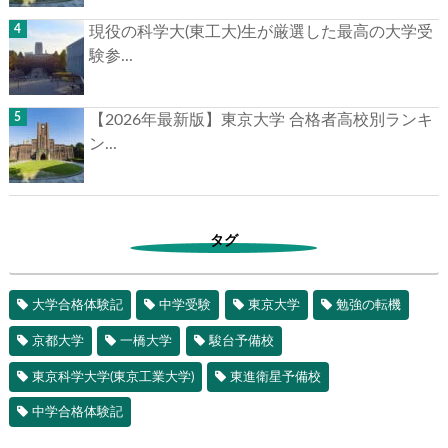
現役の科学大(東工大)生が厳選した最高の大学受
験参...
【2026年最新版】東京大学 合格者高校別ランキ
ン...
タグ
大学合格体験記
中学受験
東京大学
勉強の転機
京都大学
一橋大学
駿台予備校
東京科学大学(東京工業大学)
東進衛星予備校
中学合格体験記