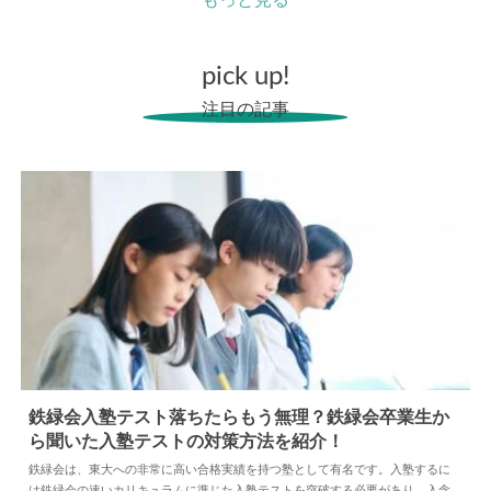
もっと見る
pick up!
注目の記事
鉄緑会入塾テスト落ちたらもう無理？鉄緑会卒業生か
ら聞いた入塾テストの対策方法を紹介！
2026.08.06
塾
鉄緑会は、東大への非常に高い合格実績を持つ塾として有名です。入塾するに
は鉄緑会の速いカリキュラムに準じた入塾テストを突破する必要があり、入念