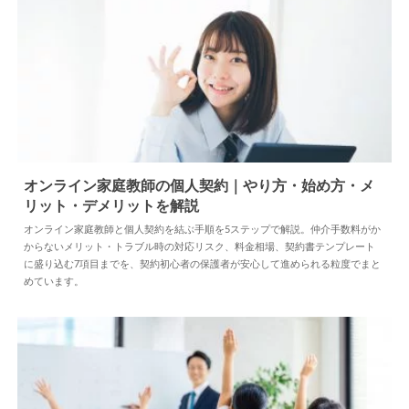
オンライン家庭教師の個人契約｜やり方・始め方・メ
リット・デメリットを解説
2026.07.16
家庭教師を探す
オンライン家庭教師と個人契約を結ぶ手順を5ステップで解説。仲介手数料がか
からないメリット・トラブル時の対応リスク、料金相場、契約書テンプレート
に盛り込む7項目までを、契約初心者の保護者が安心して進められる粒度でまと
めています。