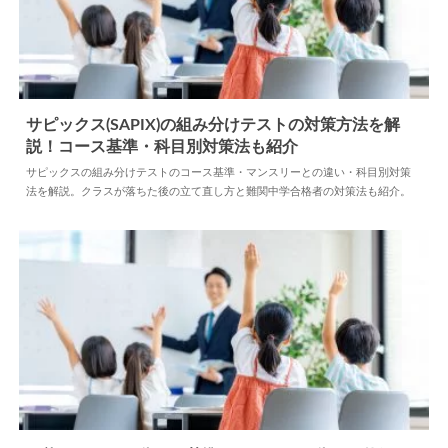
サピックス(SAPIX)の組み分けテストの対策方法を解
説！コース基準・科目別対策法も紹介
2026.07.10
塾
サピックスの組み分けテストのコース基準・マンスリーとの違い・科目別対策
法を解説。クラスが落ちた後の立て直し方と難関中学合格者の対策法も紹介。