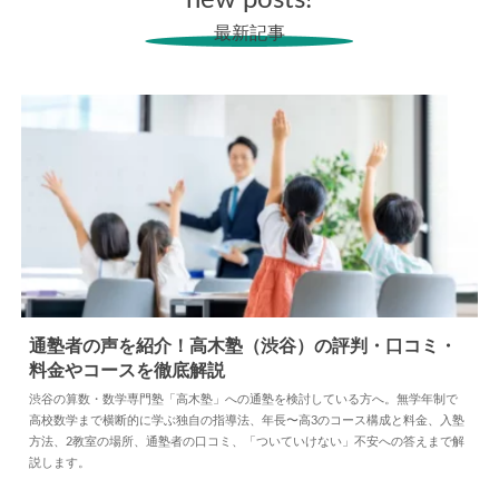
new posts!
最新記事
▶
▶
通塾者の声を紹介！高木塾（渋谷）の評判・口コミ・
料金やコースを徹底解説
2026.08.07
塾
渋谷の算数・数学専門塾「高木塾」への通塾を検討している方へ。無学年制で
高校数学まで横断的に学ぶ独自の指導法、年長〜高3のコース構成と料金、入塾
方法、2教室の場所、通塾者の口コミ、「ついていけない」不安への答えまで解
説します。