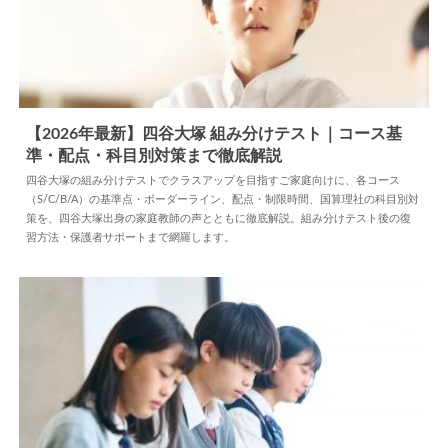
【2026年最新】四谷大塚 組み分けテスト｜コース基
準・配点・科目別対策まで徹底解説
2026.08.07
塾
四谷大塚の組み分けテストでクラスアップを目指すご家庭向けに、各コース
（S/C/B/A）の基準点・ボーダーライン、配点・制限時間、国算理社の科目別対
策を、四谷大塚出身の家庭教師の声とともに徹底解説。組み分けテスト後の復
習方法・保護者サポートまで網羅します。