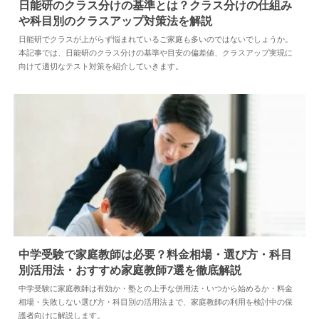
日能研のクラス分けの基準とは？クラス分けの仕組み
や科目別のクラスアップ対策法を解説
2026.06.26
塾
日能研でクラスが上がらず悩まれているご家庭も多いのではないでしょうか。
本記事では、日能研のクラス分けの基準や目安の偏差値、クラスアップ実現に
向けて適切なテスト対策を紹介していきます。
中学受験で家庭教師は必要？料金相場・選び方・科目
別活用法・おすすめ家庭教師7選を徹底解説
2026.06.17
中学受験
中学受験に家庭教師は有効か・塾との上手な併用法・いつから始めるか・料金
相場・失敗しない選び方・科目別の活用法まで、家庭教師の利用を検討中の保
護者向けに解説します。