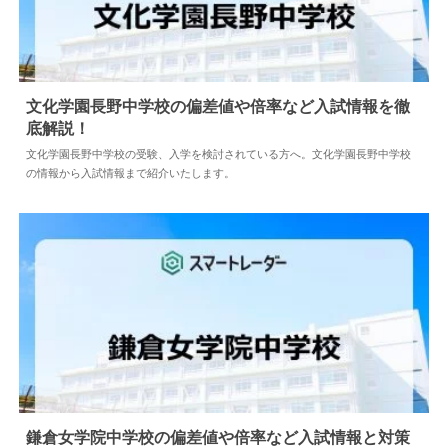
文化学園長野中学校の偏差値や倍率など入試情報を徹
底解説！
2026.08.04
中学情報
文化学園長野中学校の受験、入学を検討されている方へ。文化学園長野中学校
の情報から入試情報まで紹介いたします。
鎌倉女学院中学校の偏差値や倍率など入試情報と対策