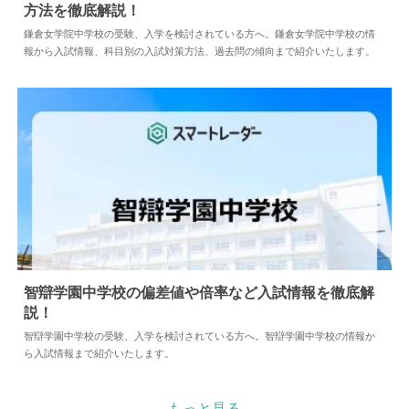
方法を徹底解説！
2026.08.04
中学情報
鎌倉女学院中学校の受験、入学を検討されている方へ。鎌倉女学院中学校の情
報から入試情報、科目別の入試対策方法、過去問の傾向まで紹介いたします。
智辯学園中学校の偏差値や倍率など入試情報を徹底解
説！
2026.08.04
中学情報
智辯学園中学校の受験、入学を検討されている方へ。智辯学園中学校の情報か
ら入試情報まで紹介いたします。