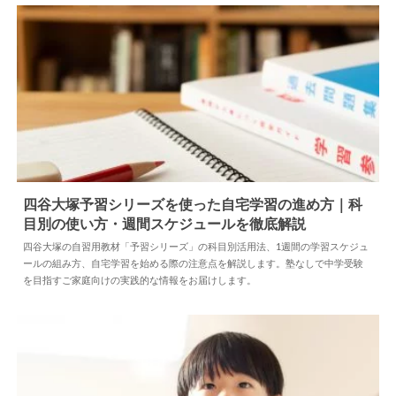
四谷大塚予習シリーズを使った自宅学習の進め方｜科
目別の使い方・週間スケジュールを徹底解説
2026.08.07
勉強法
四谷大塚の自習用教材「予習シリーズ」の科目別活用法、1週間の学習スケジュ
ールの組み方、自宅学習を始める際の注意点を解説します。塾なしで中学受験
を目指すご家庭向けの実践的な情報をお届けします。