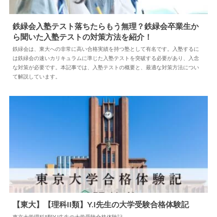
鉄緑会入塾テスト落ちたらもう無理？鉄緑会卒業生か
ら聞いた入塾テストの対策方法を紹介！
2026.08.06
塾
鉄緑会は、東大への非常に高い合格実績を持つ塾として有名です。入塾するに
は鉄緑会の速いカリキュラムに準じた入塾テストを突破する必要があり、入念
な対策が必要です。本記事では、入塾テストの概要と、最適な対策方法につい
て解説しています。
【東大】【理科II類】Y.I先生の大学受験合格体験記