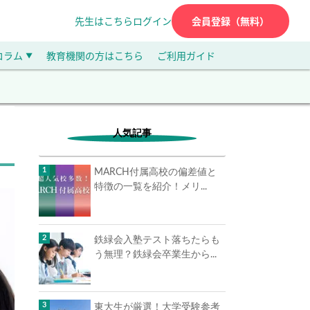
先生はこちら
ログイン
会員登録（無料）
コラム
教育機関の方はこちら
ご利用ガイド
▼
人気記事
MARCH付属高校の偏差値と
特徴の一覧を紹介！メリ...
鉄緑会入塾テスト落ちたらも
う無理？鉄緑会卒業生から...
東大生が厳選！大学受験参考