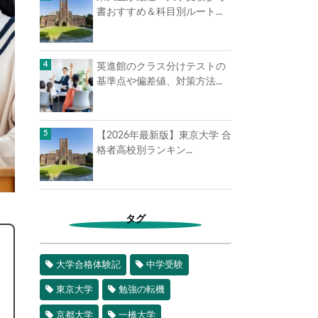
書おすすめ＆科目別ルート...
英進館のクラス分けテストの
基準点や偏差値、対策方法...
【2026年最新版】東京大学 合
格者高校別ランキン...
タグ
大学合格体験記
中学受験
東京大学
勉強の転機
京都大学
一橋大学