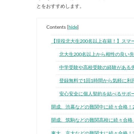
とをおすすめします。
Contents
[
hide
]
【現役北大生200名以上在籍！】スマ
北大生200名以上から相性の良い
中学受験や高校受験の経験がある
登録無料で1回1時間から気軽に利
安心安全に個人契約を結べるサポ
開成、渋幕などの難関中に続々合格！2
開成、筑駒などの難関高校に続々合格！
東大、京大などの難関大に続々合格！2