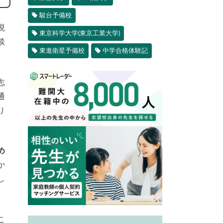
駿台予備校
現
東京科学大学(東京工業大学)
談
東進衛星予備校
中学合格体験記
志
通
り
め
か
し
こ