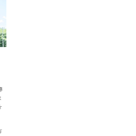
導
ま
を
方