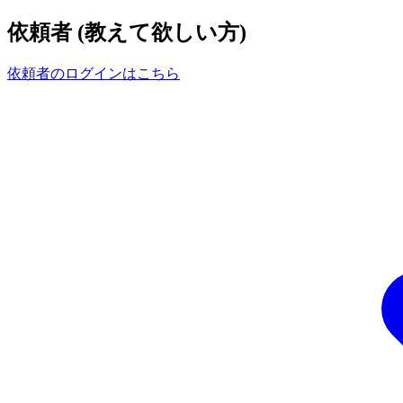
依頼者 (教えて欲しい方)
依頼者のログインはこちら