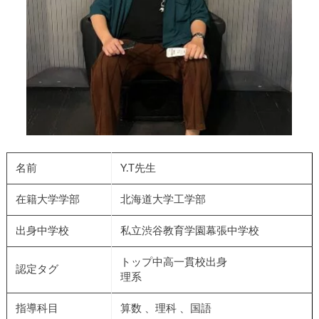
名前
Y.T先生
在籍大学学部
北海道大学工学部
出身中学校
私立渋谷教育学園幕張中学校
トップ中高一貫校出身
認定タグ
理系
指導科目
算数 、理科 、国語