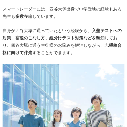
スマートレーダーには、四谷大塚出身で中学受験の経験もある
先生も
多数
在籍しています。
自身が四谷大塚に通っていたという経験から、
入塾テストへの
対策
、
宿題のこなし方、組分けテスト対策などを熟知
してお
り、四谷大塚に通う生徒様のお悩みを解消しながら、
志望校合
格に向けて伴走
することができます。