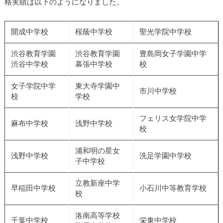
格実績は以下のようになりました。
開成中学校
桜蔭中学校
聖光学院中学校
渋谷教育学園
渋谷教育学園
豊島岡女子学園中学
渋谷中学校
幕張中学校
校
女子学院中学
東大寺学園中
市川中学校
校
学校
フェリス女学院中学
麻布中学校
浅野中学校
校
浦和明の星女
浅野中学校
洗足学園中学校
子中学校
立教新座中学
早稲田中学校
小石川中等教育学校
校
洛南高等学校
千葉中学校
栄東中学校