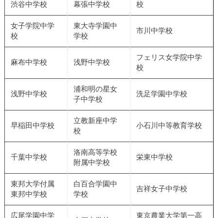
渋谷中学校
幕張中学校
校
女子学院中学
東大寺学園中
市川中学校
校
学校
フェリス女学院中学
麻布中学校
浅野中学校
校
浦和明の星女
浅野中学校
洗足学園中学校
子中学校
立教新座中学
早稲田中学校
小石川中等教育学校
校
洛南高等学校
千葉中学校
栄東中学校
附属中学校
東邦大学付属
白百合学園中
吉祥女子中学校
東邦中学校
学校
広尾学園中学
東京農業大学第一高