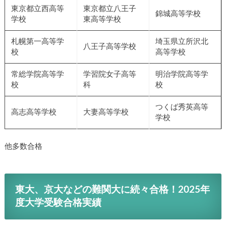
東京都立西高等
東京都立八王子
錦城高等学校
学校
東高等学校
札幌第一高等学
埼玉県立所沢北
八王子高等学校
校
高等学校
常総学院高等学
学習院女子高等
明治学院高等学
校
科
校
つくば秀英高等
高志高等学校
大妻高等学校
学校
他多数合格
東大、京大などの難関大に続々合格！2025年
度大学受験合格実績