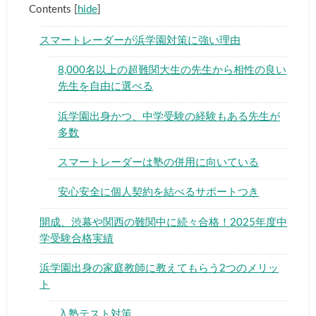
Contents
[
hide
]
スマートレーダーが浜学園対策に強い理由
8,000名以上の超難関大生の先生から相性の良い
先生を自由に選べる
浜学園出身かつ、中学受験の経験もある先生が
多数
スマートレーダーは塾の併用に向いている
安心安全に個人契約を結べるサポートつき
開成、渋幕や関西の難関中に続々合格！2025年度中
学受験合格実績
浜学園出身の家庭教師に教えてもらう2つのメリッ
ト
入塾テスト対策