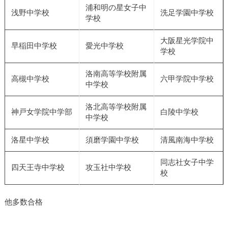
浦和明の星女子中
浅野中学校
洗足学園中学校
学校
大阪星光学院中
早稲田中学校
愛光中学校
学校
洛南高等学校附属
高槻中学校
六甲学院中学校
中学校
洛北高等学校附属
神戸女学院中学部
白陵中学校
中学校
洛星中学校
須磨学園中学校
清風南海中学校
同志社女子中学
四天王寺中学校
攻玉社中学校
校
他多数合格