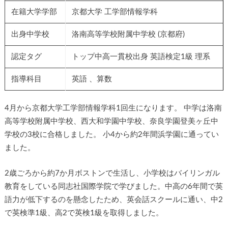
在籍大学学部
京都大学 工学部情報学科
出身中学校
洛南高等学校附属中学校 (京都府)
認定タグ
トップ中高一貫校出身 英語検定1級 理系
指導科目
英語 、算数
4月から京都大学工学部情報学科1回生になります。 中学は洛南
高等学校附属中学校、西大和学園中学校、奈良学園登美ヶ丘中
学校の3校に合格しました。 小4から約2年間浜学園に通ってい
ました。
2歳ごろから約7か月ボストンで生活し、小学校はバイリンガル
教育をしている同志社国際学院で学びました。中高の6年間で英
語力が低下するのを懸念したため、英会話スクールに通い、中2
で英検準1級、高2で英検1級を取得しました。