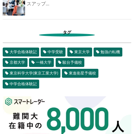
スアップ...
タグ
大学合格体験記
中学受験
東京大学
勉強の転機
京都大学
一橋大学
駿台予備校
東京科学大学(東京工業大学)
東進衛星予備校
中学合格体験記