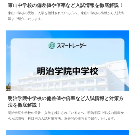
東山中学校の偏差値や倍率など入試情報を徹底解説！
東山中学校の受験、入学を検討されている方へ。東山中学校の情報から入試情
報まで紹介いたします。
2026.07.03
中学情報
明治学院中学校の偏差値や倍率など入試情報と対策方
法を徹底解説！
2026.07.16
中学情報
明治学院中学校の受験、入学を検討されている方へ。明治学院中学校の情報か
ら入試情報、科目別の入試対策方法、過去問の傾向まで紹介いたします。