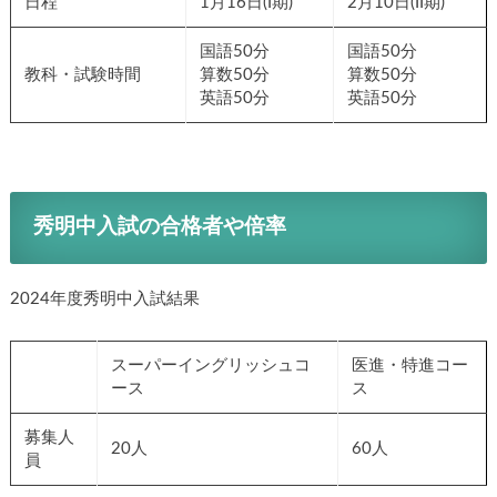
日程
1月16日(I期)
2月10日(II期)
国語50分
国語50分
教科・試験時間
算数50分
算数50分
英語50分
英語50分
秀明中入試の合格者や倍率
2024年度秀明中入試結果
スーパーイングリッシュコ
医進・特進コー
ース
ス
募集人
20人
60人
員