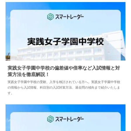
実践女子学園中学校の偏差値や倍率など入試情報と対
策方法を徹底解説！
2024.04.02
中学情報
実践女子学園中学校の受験、入学を検討されている方へ。実践女子学園中学校
の情報から入試情報、科目別の入試対策方法、過去問の傾向まで紹介いたしま
す。