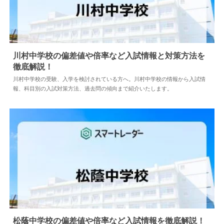
川村中学校の偏差値や倍率など入試情報と対策方法を
徹底解説！
2024.04.02
中学情報
川村中学校の受験、入学を検討されている方へ。川村中学校の情報から入試情
報、科目別の入試対策方法、過去問の傾向まで紹介いたします。
松蔭中学校の偏差値や倍率など入試情報を徹底解説！