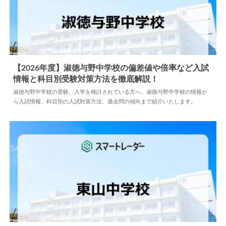
【2026年度】淑徳与野中学校の偏差値や倍率など入試
情報と科目別受験対策方法を徹底解説！
2025.04.16
中学情報
淑徳与野中学校の受験、入学を検討されている方へ。淑徳与野中学校の情報か
ら入試情報、科目別の入試対策方法、過去問の傾向まで紹介いたします。