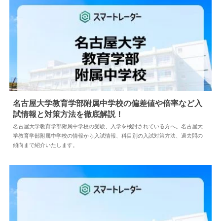
名古屋大学教育学部附属中学校の偏差値や倍率など入
試情報と対策方法を徹底解説！
2024.04.18
中学情報
名古屋大学教育学部附属中学校の受験、入学を検討されている方へ。名古屋大
学教育学部附属中学校の情報から入試情報、科目別の入試対策方法、過去問の
傾向まで紹介いたします。