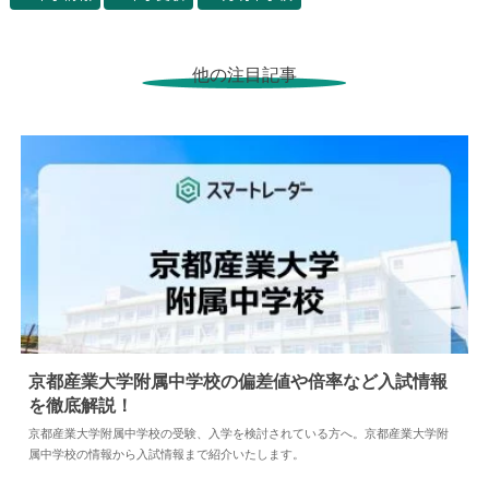
他の注目記事
京都産業大学附属中学校の偏差値や倍率など入試情報
を徹底解説！
2024.04.02
中学情報
京都産業大学附属中学校の受験、入学を検討されている方へ。京都産業大学附
属中学校の情報から入試情報まで紹介いたします。