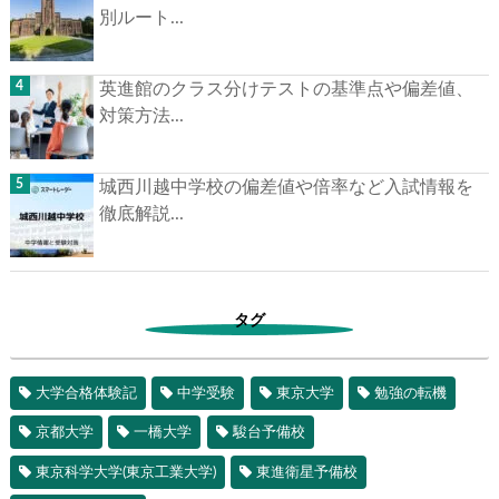
別ルート...
英進館のクラス分けテストの基準点や偏差値、
対策方法...
城西川越中学校の偏差値や倍率など入試情報を
徹底解説...
タグ
大学合格体験記
中学受験
東京大学
勉強の転機
京都大学
一橋大学
駿台予備校
東京科学大学(東京工業大学)
東進衛星予備校