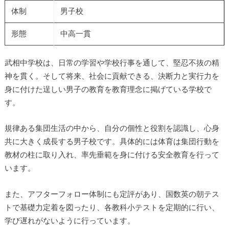
体制
男子校
形態
中高一貫
武相中学校は、日常の学習や学校行事を通して、堅忍不抜の精
神を貫く。そして将来、社会に貢献できる、決断力と実行力を
身に付けた逞しい男子の教育を教育理念に掲げている学校で
す。
規律ある集団生活の中から、自分の個性と役割を認識し、心身
共に大きく成長する男子校です。具体的には体育は集団行動を
教材の柱に取り入れ、率先垂範を身に付ける安全教育を行って
います。
また、アフターフォロー体制にも定評があり、国数英の朝テス
トで基礎力定着を図ったり、各教科小テストを定期的に行い、
学び遅れがないように行っています。