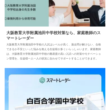
大阪教育大学附属池田中学校対策なら、家庭教師のス
マートレーダー
2025.02.14
中学情報
大阪教育大学附属池田中学校の入試はレベルが高く、過去問が解けない、合格
できるか不安といった悩みを抱える生徒様が多くいらっしゃいます。家庭教師
は、大阪教育大学附属池田中学校の難易度の高い入試への対策やモチベーショ
ン管理を、生徒様一人一人の状況に合わせてサポートすることができます。