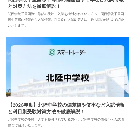
と対策方法を徹底解説！
2024.05.10
中学情報
関西学院千里国際中等部の受験、入学を検討されている方へ。関西学院千里国
際中等部の情報から入試情報、科目別の入試対策方法、過去問の傾向まで紹介
いたします。
【2026年度】北陸中学校の偏差値や倍率など入試情報
と科目別受験対策方法を徹底解説！
2025.07.23
中学情報
北陸中学校の受験、入学を検討されている方へ。北陸中学校の情報から入試情
報まで紹介いたします。