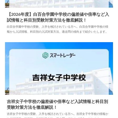
【2026年度】白百合学園中学校の偏差値や倍率など入
試情報と科目別受験対策方法を徹底解説！
2025.03.03
中学情報
白百合学園中学校の受験、入学を検討されている方へ。白百合学園中学校の情
報から入試情報、科目別の入試対策方法、過去問の傾向まで紹介いたします。
吉祥女子中学校の偏差値や倍率など入試情報と科目別
受験対策方法を徹底解説！
2025.03.27
中学情報
吉祥女子中学校の受験、入学を検討されている方へ。吉祥女子中学校の情報か