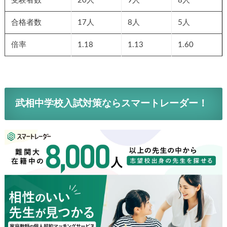
受験者数
20人
9人
8人
合格者数
17人
8人
5人
倍率
1.18
1.13
1.60
武相中学校入試対策ならスマートレーダー！