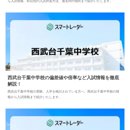
ら入試情報、科目別の入試対策方法、過去問の傾向まで紹介いたします。
西武台千葉中学校の偏差値や倍率など入試情報を徹底
解説！
2024.04.02
中学情報
西武台千葉中学校の受験、入学を検討されている方へ。西武台千葉中学校の情
報から入試情報まで紹介いたします。