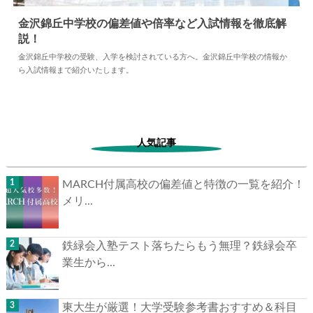
金沢錦丘中学校の偏差値や倍率など入試情報を徹底解
説！
2024.04.18
中学情報
金沢錦丘中学校の受験、入学を検討されている方へ。金沢錦丘中学校の情報か
ら入試情報まで紹介いたします。
人気記事
MARCH付属高校の偏差値と特徴の一覧を紹介！
メリ...
鉄緑会入塾テスト落ちたらもう無理？鉄緑会卒
業生から...
東大生が厳選！大学受験参考書おすすめ＆科目