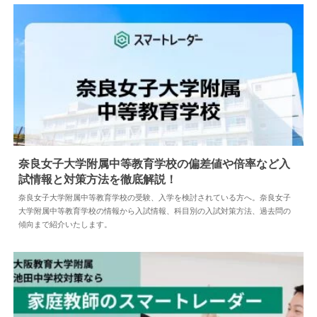
奈良女子大学附属中等教育学校の偏差値や倍率など入
試情報と対策方法を徹底解説！
2024.04.18
中学情報
奈良女子大学附属中等教育学校の受験、入学を検討されている方へ。奈良女子
大学附属中等教育学校の情報から入試情報、科目別の入試対策方法、過去問の
傾向まで紹介いたします。