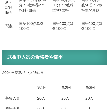
国語50分算数50
国語50分算数
国語50分算
科・
分＊2教科型or1
50分＊2教科
数50分＊2教
試験
教科+面接
型or1教科
科型or算数
時間
国語100点算数
国語100点算
国語100点算
配点
100点
数100点
数100点
武相中入試の合格者や倍率
2024年度武相中入試結果
第1回
第2回
第3回
募集人員
20人
20人
20人