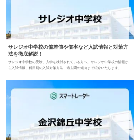
サレジオ中学校の偏差値や倍率など入試情報と対策方
法を徹底解説！
2024.04.02
中学情報
サレジオ中学校の受験、入学を検討されている方へ。サレジオ中学校の情報か
ら入試情報、科目別の入試対策方法、過去問の傾向まで紹介いたします。