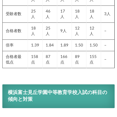
25
46
17
18
18
受験者数
3人
人
人
人
人
人
18
25
12
12
合格者数
9人
–
人
人
人
人
倍率
1.39
1.84
1.89
1.50
1.50
–
合格者最
158
87
166
89
155
–
低点
点
点
点
点
点
横浜富士見丘学園中等教育学校入試の科目の
傾向と対策