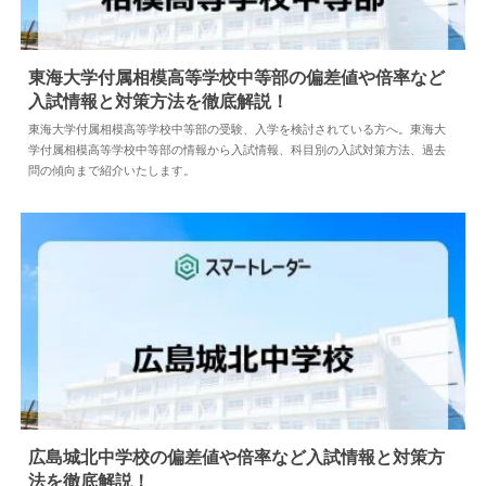
東海大学付属相模高等学校中等部の偏差値や倍率など
入試情報と対策方法を徹底解説！
2026.07.09
中学情報
東海大学付属相模高等学校中等部の受験、入学を検討されている方へ。東海大
学付属相模高等学校中等部の情報から入試情報、科目別の入試対策方法、過去
問の傾向まで紹介いたします。
広島城北中学校の偏差値や倍率など入試情報と対策方
法を徹底解説！