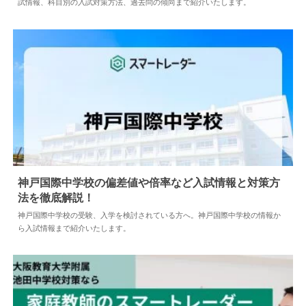
試情報、科目別の入試対策方法、過去問の傾向まで紹介いたします。
神戸国際中学校の偏差値や倍率など入試情報と対策方
法を徹底解説！
2024.04.02
中学情報
神戸国際中学校の受験、入学を検討されている方へ。神戸国際中学校の情報か
ら入試情報まで紹介いたします。