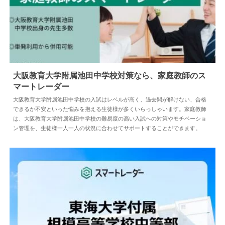
大阪教育大学附属池田中学校対策なら、家庭教師のス
マートレーダー
2025.02.14
中学情報
大阪教育大学附属池田中学校の入試はレベルが高く、過去問が解けない、合格
できるか不安といった悩みを抱える生徒様が多くいらっしゃいます。家庭教師
は、大阪教育大学附属池田中学校の難易度の高い入試への対策やモチベーショ
ン管理を、生徒様一人一人の状況に合わせてサポートすることができます。