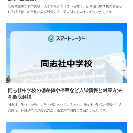
2024.04.02
中学情報
広島城北中学校の受験、入学を検討されている方へ。広島城北中学校の情報か
ら入試情報、科目別の入試対策方法、過去問の傾向まで紹介いたします。
同志社中学校の偏差値や倍率など入試情報と対策方法
を徹底解説！
2026.07.02
中学情報
同志社中学校の受験、入学を検討されている方へ。同志社中学校の情報から入
試情報、科目別の入試対策方法、過去問の傾向まで紹介いたします。