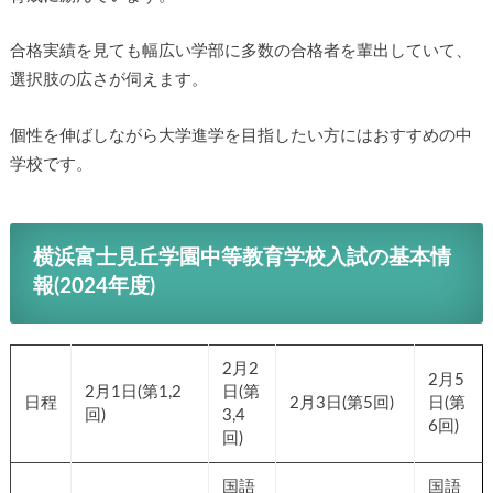
合格実績を見ても幅広い学部に多数の合格者を輩出していて、
選択肢の広さが伺えます。
個性を伸ばしながら大学進学を目指したい方にはおすすめの中
学校です。
横浜富士見丘学園中等教育学校入試の基本情
報(2024年度)
2月2
2月5
2月1日(第1,2
日(第
日程
2月3日(第5回)
日(第
回)
3,4
6回)
回)
国語
国語