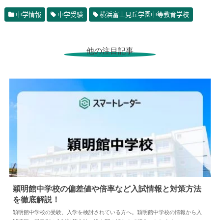
中学情報
中学受験
横浜富士見丘学園中等教育学校
他の注目記事
穎明館中学校の偏差値や倍率など入試情報と対策方法
を徹底解説！
2024.04.02
中学情報
穎明館中学校の受験、入学を検討されている方へ。穎明館中学校の情報から入