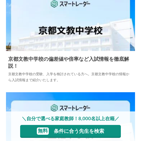
京都文教中学校の偏差値や倍率など入試情報を徹底解
説！
2024.05.10
中学情報
京都文教中学校の受験、入学を検討されている方へ。京都文教中学校の情報か
ら入試情報まで紹介いたします。
＼自分で選べる家庭教師！8,000名以上在籍／
無料
条件に合う先生を検索