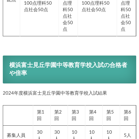
100点理科50
点理
100点理科50
点理
点社会50点
科50
点社会50点
科50
点社
点社
会50
会50
点
点
横浜富士見丘学園中等教育学校入試の合格者
や倍率
2024年度横浜富士見丘学園中等教育学校入試結果
第1
第2
第3
第4
第5
第6
回
回
回
回
回
回
30
30
10
10
10
募集人員
5人
人
人
人
人
人