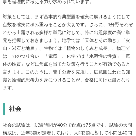
事を論理的に考える力が求められています。
対策としては、まず基本的な典型題を確実に解けるようにして
点数を確実に積み重ねることが大切です。さらに、4分野それぞ
れから出題される多様な単元に対して、特に出題頻度の高い単
元を把握しておきましょう。地学では「天体とその動き」「火
山・岩石と地層」、生物では「植物のしくみと成長」、物理で
は「力のつり合い」「電気」、化学では「水溶性の性質」「気
体の性質」などに焦点を当てた対策を行うことが有効であると
言えます。このように、苦手分野を克服し、広範囲にわたる知
識と論理的思考力を身につけることが、合格に向けた鍵となり
ます。
社会
社会の試験は、試験時間が40分で配点は75点です。試験の大問
構成は、近年3題が定着しており、大問3題に対して小問は40問