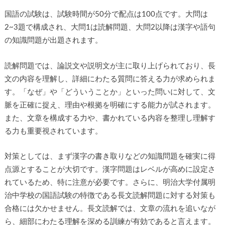
国語の試験は、試験時間が50分で配点は100点です。大問は
2~3題で構成され、大問1は読解問題、大問2以降は漢字や語句
の知識問題が出題されます。
読解問題では、論説文や説明文が主に取り上げられており、長
文の内容を理解し、詳細にわたる質問に答える力が求められま
す。「なぜ」や「どういうことか」といった問いに対して、文
脈を正確に捉え、理由や根拠を明確にする能力が試されます。
また、文章を構成する力や、書かれている内容を整理し理解す
る力も重要視されています。
対策としては、まず漢字の書き取りなどの知識問題を確実に得
点源とすることが大切です。漢字問題はレベルが高めに設定さ
れているため、特に注意が必要です。さらに、明治大学付属明
治中学校の国語試験の特徴である長文読解問題に対する対策も
合格には欠かせません。長文読解では、文章の流れを追いなが
ら、細部にわたる理解を深める訓練が有効であると言えます。