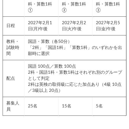
科・算数1科
科・算数1科
科・算数1科
①
②
③
2027年2月1
2027年2月2
2027年2月5
日程
日(月)午後
日(火)午後
日(金)午後
教科・
国語・算数（各50分）
試験時
「2科」「国語1科」「算数1科」のいずれかを出
間
願時に選択
国語 100点／算数 100点
2科・国語1科・算数1科はそれぞれ別のグループ
配点
として判定
2科は英検の取得級に応じた加点あり（4級 10点
／3級以上 20点）
募集人
25名
15名
5名
員