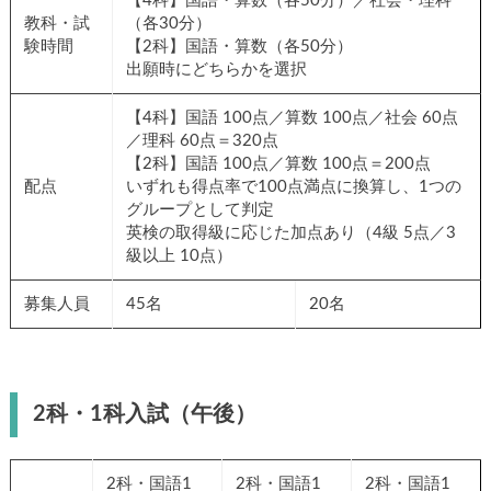
【4科】国語・算数（各50分）／社会・理科
教科・試
（各30分）
験時間
【2科】国語・算数（各50分）
出願時にどちらかを選択
【4科】国語 100点／算数 100点／社会 60点
／理科 60点＝320点
【2科】国語 100点／算数 100点＝200点
配点
いずれも得点率で100点満点に換算し、1つの
グループとして判定
英検の取得級に応じた加点あり（4級 5点／3
級以上 10点）
募集人員
45名
20名
2科・1科入試（午後）
2科・国語1
2科・国語1
2科・国語1