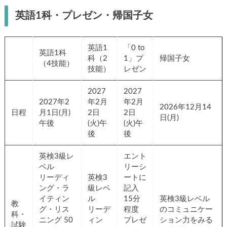
英語1科・プレゼン・帰国子女
英語1
「0 to
英語1科
科（2
1」プ
帰国子女
（4技能）
技能）
レゼン
2027
2027
2027年2
年2月
年2月
2026年12月14
日程
月1日(月)
2日
2日
日(月)
午後
(火)午
(火)午
後
後
英検3級レ
エント
ベル
リーシ
リーディ
英検3
ートに
ング・ラ
級レベ
記入
イティン
ル
15分
英検3級レベル
教
グ・リス
リーデ
程度
のコミュニケー
科・
ニング 50
ィン
プレゼ
ション力をみる
試験