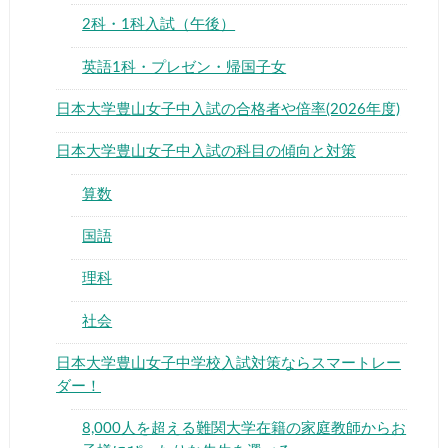
2科・1科入試（午後）
英語1科・プレゼン・帰国子女
日本大学豊山女子中入試の合格者や倍率(2026年度)
▶
日本大学豊山女子中入試の科目の傾向と対策
算数
▶
国語
理科
社会
日本大学豊山女子中学校入試対策ならスマートレー
ダー！
8,000人を超える難関大学在籍の家庭教師からお