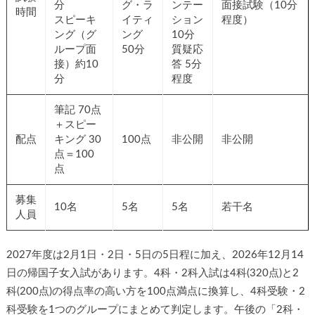
分
グ・ラ
ンテー
面接試験（10分
時間
スピーキ
イティ
ション
程度）
ング（グ
ング
10分
ループ面
50分
質疑応
接）約10
答 5分
分
程度
筆記 70点
＋スピー
配点
キング 30
100点
非公開
非公開
点＝100
点
募集
10名
5名
5名
若干名
人員
2027年度は2月1日・2日・5日の5日程に加え、2026年12月14
日の帰国子女入試があります。4科・2科入試は4科(320点)と2
科(200点)の得点率の高い方を100点満点に換算し、4科受験・2
科受験を1つのグループにまとめて判定します。午後の「2科・