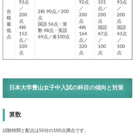
93点
92点
101
93点
／
／
点／
／
合
2科 90点／200
200
200
200
200
格
点
点
点
点
点
最
国語 56点・算
4科
4科
国語
国語
低
数 48点・英語
152
164
47点
43点
点
69点／各100点
点／
点／
／
／
320
320
100
100
点
点
点
点
日本大学豊山女子中入試の科目の傾向と対策
算数
試験時間と配点は50分の100点満点です。