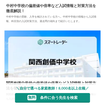
中村中学校の偏差値や倍率など入試情報と対策方法を
徹底解説！
2026.07.09
中学情報
中村中学校の受験、入学を検討されている方へ。中村中学校の情報から入試情
報、科目別の入試対策方法、過去問の傾向まで紹介いたします。
関西創価中学校の偏差値や倍率など入試情報と対策方
法を徹底解説！
＼自分で選べる家庭教師！8,000名以上在籍／
2024.04.02
中学情報
関西創価中学校の受験、入学を検討されている方へ。関西創価中学校の情報か
無料
条件に合う先生を検索
ら入試情報、科目別の入試対策方法、過去問の傾向まで紹介いたします。