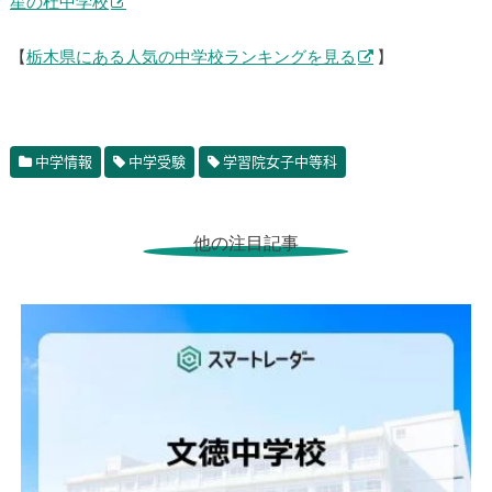
星の杜中学校
【
栃木県にある人気の中学校ランキングを見る
】
中学情報
中学受験
学習院女子中等科
他の注目記事