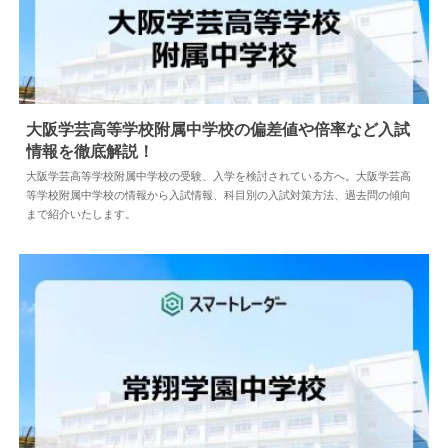
大阪学芸高等学校附属中学校の偏差値や倍率など入試
情報を徹底解説！
2024.04.02
中学情報
大阪学芸高等学校附属中学校の受験、入学を検討されている方へ。大阪学芸高
等学校附属中学校の情報から入試情報、科目別の入試対策方法、過去問の傾向
まで紹介いたします。