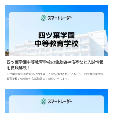
四ツ葉学園中等教育学校の偏差値や倍率など入試情報
を徹底解説！
2024.04.18
中学情報
四ツ葉学園中等教育学校の受験、入学を検討されている方へ。四ツ葉学園中等
教育学校の情報から入試情報まで紹介いたします。