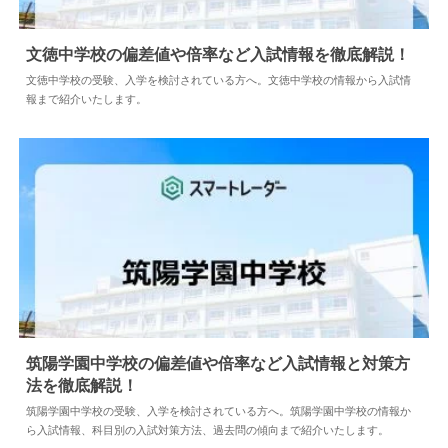
文徳中学校の偏差値や倍率など入試情報を徹底解説！
文徳中学校の受験、入学を検討されている方へ。文徳中学校の情報から入試情
報まで紹介いたします。
2026.08.04
中学情報
筑陽学園中学校の偏差値や倍率など入試情報と対策方
法を徹底解説！
2024.04.02
中学情報
筑陽学園中学校の受験、入学を検討されている方へ。筑陽学園中学校の情報か
ら入試情報、科目別の入試対策方法、過去問の傾向まで紹介いたします。