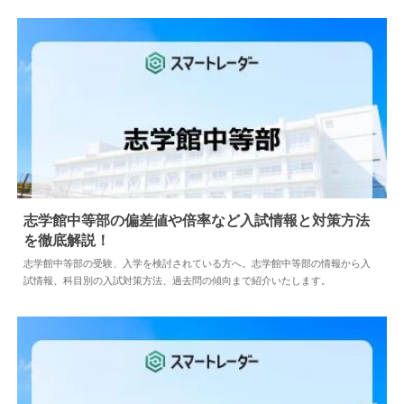
志学館中等部の偏差値や倍率など入試情報と対策方法
を徹底解説！
2024.04.02
中学情報
志学館中等部の受験、入学を検討されている方へ。志学館中等部の情報から入
試情報、科目別の入試対策方法、過去問の傾向まで紹介いたします。