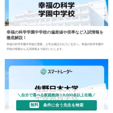
幸福の科学学園中学校の偏差値や倍率など入試情報を
徹底解説！
2024.05.10
中学情報
幸福の科学学園中学校の受験、入学を検討されている方へ。幸福の科学学園中
学校の情報から入試情報まで紹介いたします。
＼自分で選べる家庭教師！8,000名以上在籍／
無料
条件に合う先生を検索