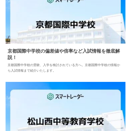
京都国際中学校の偏差値や倍率など入試情報を徹底解
説！
2024.05.10
中学情報
京都国際中学校の受験、入学を検討されている方へ。京都国際中学校の情報か
ら入試情報まで紹介いたします。