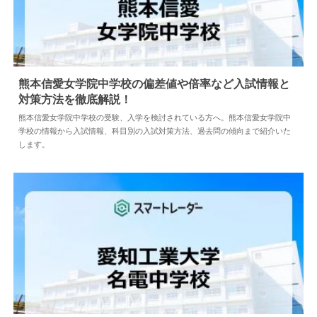
熊本信愛女学院中学校の偏差値や倍率など入試情報と
対策方法を徹底解説！
2026.08.04
中学情報
熊本信愛女学院中学校の受験、入学を検討されている方へ。熊本信愛女学院中
学校の情報から入試情報、科目別の入試対策方法、過去問の傾向まで紹介いた
します。