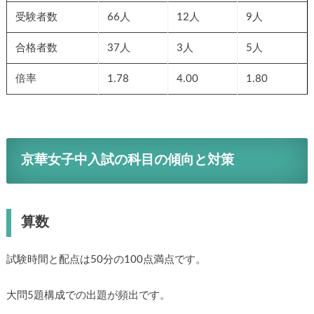
受験者数
66人
12人
9人
合格者数
37人
3人
5人
倍率
1.78
4.00
1.80
京華女子中入試の科目の傾向と対策
算数
試験時間と配点は50分の100点満点です。
大問5題構成での出題が頻出です。