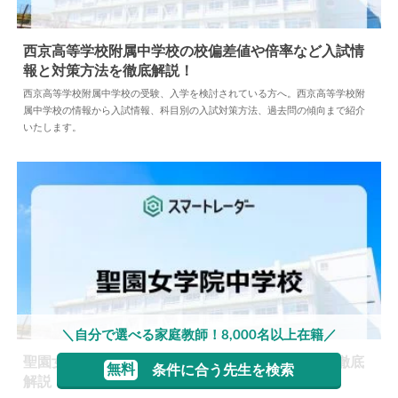
西京高等学校附属中学校の校偏差値や倍率など入試情
報と対策方法を徹底解説！
2024.04.18
中学情報
西京高等学校附属中学校の受験、入学を検討されている方へ。西京高等学校附
属中学校の情報から入試情報、科目別の入試対策方法、過去問の傾向まで紹介
いたします。
＼自分で選べる家庭教師！8,000名以上在籍／
聖園女学院中学校の偏差値や倍率など入試情報を徹底
無料
条件に合う先生を検索
解説！