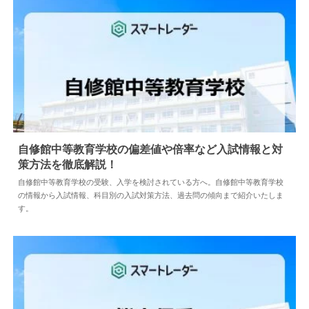
自修館中等教育学校の偏差値や倍率など入試情報と対
策方法を徹底解説！
2024.04.02
中学情報
自修館中等教育学校の受験、入学を検討されている方へ。自修館中等教育学校
の情報から入試情報、科目別の入試対策方法、過去問の傾向まで紹介いたしま
す。