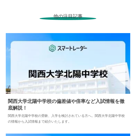
他の注目記事
関西大学北陽中学校の偏差値や倍率など入試情報を徹
底解説！
2024.04.02
中学情報
関西大学北陽中学校の受験、入学を検討されている方へ。関西大学北陽中学校
の情報から入試情報まで紹介いたします。