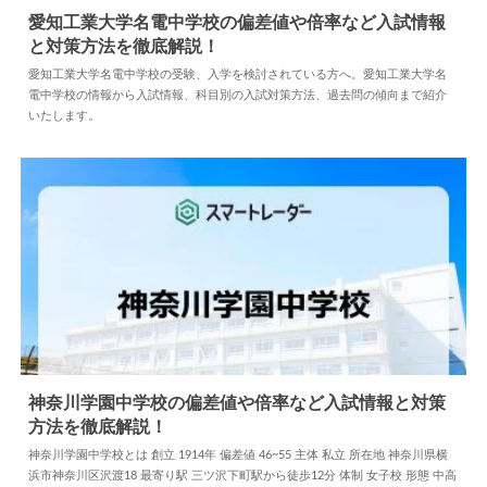
愛知工業大学名電中学校の偏差値や倍率など入試情報
と対策方法を徹底解説！
2024.04.02
中学情報
愛知工業大学名電中学校の受験、入学を検討されている方へ。愛知工業大学名
電中学校の情報から入試情報、科目別の入試対策方法、過去問の傾向まで紹介
いたします。
神奈川学園中学校の偏差値や倍率など入試情報と対策
方法を徹底解説！
2024.04.02
中学情報
神奈川学園中学校とは 創立 1914年 偏差値 46~55 主体 私立 所在地 神奈川県横
浜市神奈川区沢渡18 最寄り駅 三ツ沢下町駅から徒歩12分 体制 女子校 形態 中高