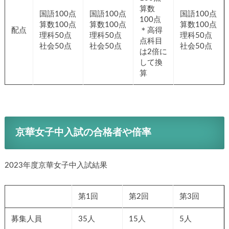
算数
国語100点
国語100点
国語100点
100点
算数100点
算数100点
算数100点
配点
＊高得
理科50点
理科50点
理科50点
点科目
社会50点
社会50点
社会50点
は2倍に
して換
算
京華女子中入試の合格者や倍率
2023年度京華女子中入試結果
第1回
第2回
第3回
募集人員
35人
15人
5人