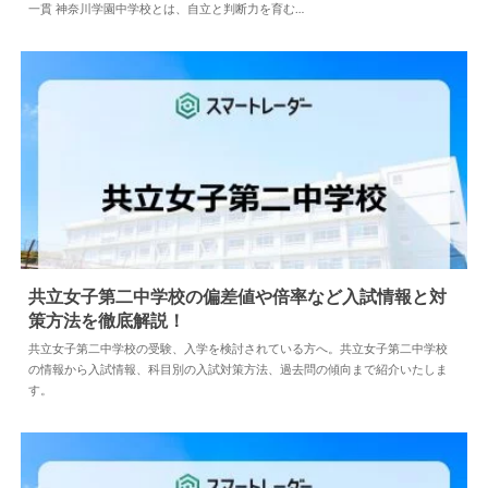
一貫 神奈川学園中学校とは、自立と判断力を育む…
共立女子第二中学校の偏差値や倍率など入試情報と対
策方法を徹底解説！
2024.04.02
中学情報
共立女子第二中学校の受験、入学を検討されている方へ。共立女子第二中学校
の情報から入試情報、科目別の入試対策方法、過去問の傾向まで紹介いたしま
す。