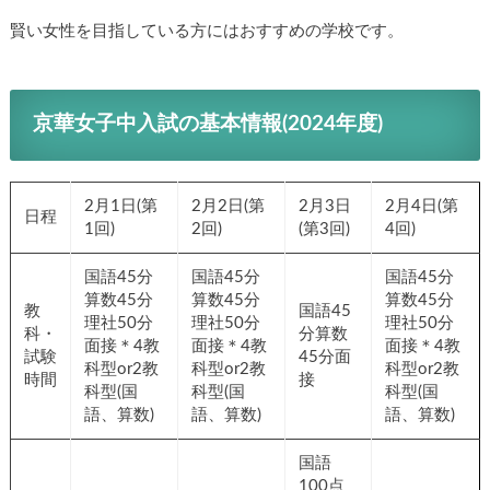
賢い女性を目指している方にはおすすめの学校です。
京華女子中入試の基本情報(2024年度)
2月1日(第
2月2日(第
2月3日
2月4日(第
日程
1回)
2回)
(第3回)
4回)
国語45分
国語45分
国語45分
算数45分
算数45分
算数45分
教
国語45
理社50分
理社50分
理社50分
科・
分算数
面接＊4教
面接＊4教
面接＊4教
試験
45分面
科型or2教
科型or2教
科型or2教
時間
接
科型(国
科型(国
科型(国
語、算数)
語、算数)
語、算数)
国語
100点