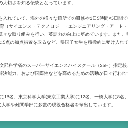
の大切さを知る伝統となっています。
入れていて、海外の様々な箇所での研修や1日5時間×5日間で
教育（サイエンス・テクノロジー・エンジニアリング・アート・
様々な取り組みを行い、英語力の向上に努めています。また、
に5点の加点措置を取るなど、帰国子女生を積極的に受け入れ
ら文部科学省のスーパーサイエンスハイスクール（SSH）指定校
解決能力、および国際性などを高めるための活動が日々行われ
に19名、東京科学大学(東京工業大学)に12名、一橋大学に8名
国立大学や難関学部に多数の現役合格者を輩出しています。