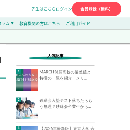
先生はこちら
ログイン
会員登録（無料）
コラム
教育機関の方はこちら
ご利用ガイド
▼
人気記事
目
MARCH付属高校の偏差値と
特徴の一覧を紹介！メリ...
鉄緑会入塾テスト落ちたらも
う無理？鉄緑会卒業生から...
【2026年最新版】東京大学 合