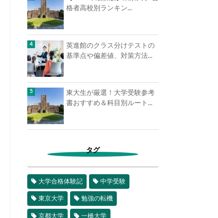
格者高校別ランキン...
英進館のクラス分けテストの
基準点や偏差値、対策方法...
東大生が厳選！大学受験参考
書おすすめ＆科目別ルート...
タグ
大学合格体験記
中学受験
東京大学
勉強の転機
京都大学
一橋大学