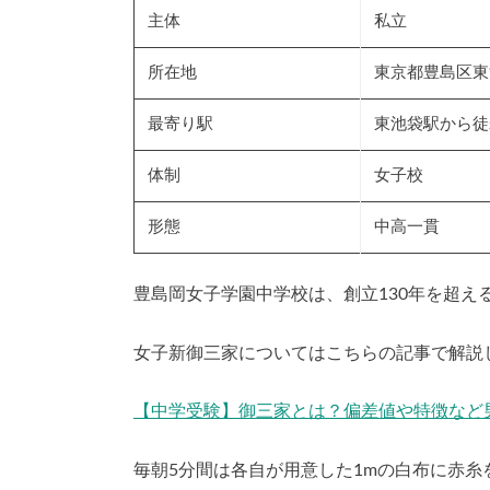
主体
私立
所在地
東京都豊島区東池
最寄り駅
東池袋駅から徒
体制
女子校
形態
中高一貫
豊島岡女子学園中学校は、創立130年を超
女子新御三家についてはこちらの記事で解説
【中学受験】御三家とは？偏差値や特徴など
毎朝5分間は各自が用意した1mの白布に赤