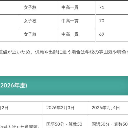
女子校
中高一貫
71
女子校
中高一貫
70
女子校
中高一貫
69
差値が近いため、併願や出願に迷う場合は学校の雰囲気や特色
026年度)
月2日
2026年2月3日
2026年2月4日
国語50分・算数50
国語50分・算数50
 (4科入試と共通問題)