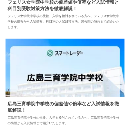
フェリス女学院中学校の偏差値や倍率など入試情報と
科目別受験対策方法を徹底解説！
2025.04.08
中学情報
フェリス女学院中学校の受験、入学を検討されている方へ。フェリス女学院中
学校の情報から入試情報、科目別の入試対策方法、過去問の傾向まで紹介いた
します。
広島三育学院中学校の偏差値や倍率など入試情報を徹
底解説！
2024.05.10
中学情報
広島三育学院中学校の受験、入学を検討されている方へ。広島三育学院中学校
の情報から入試情報まで紹介いたします。