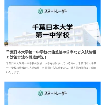
千葉日本大学第一中学校の偏差値や倍率など入試情報
と対策方法を徹底解説！
2024.04.02
中学情報
千葉日本大学第一中学校の受験、入学を検討されている方へ。千葉日本大学第
一中学校の情報から入試情報、科目別の入試対策方法、過去問の傾向まで紹介
いたします。