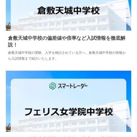
倉敷天城中学校の偏差値や倍率など入試情報を徹底解
説！
2024.04.18
中学情報
倉敷天城中学校の受験、入学を検討されている方へ。倉敷天城中学校の情報か
ら入試情報まで紹介いたします。