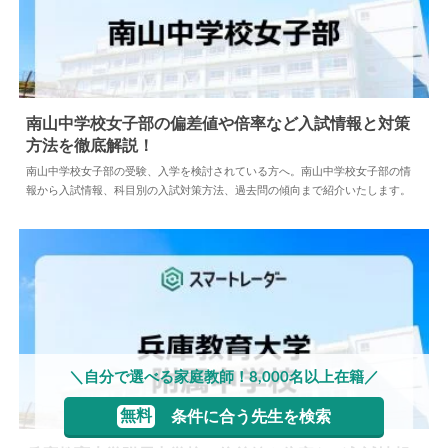
南山中学校女子部の偏差値や倍率など入試情報と対策
方法を徹底解説！
2024.04.02
中学情報
南山中学校女子部の受験、入学を検討されている方へ。南山中学校女子部の情
報から入試情報、科目別の入試対策方法、過去問の傾向まで紹介いたします。
＼自分で選べる家庭教師！8,000名以上在籍／
無料
条件に合う先生を検索