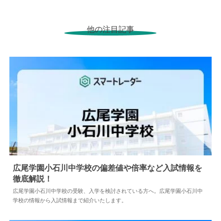
他の注目記事
広尾学園小石川中学校の偏差値や倍率など入試情報を
徹底解説！
2024.04.02
中学情報
広尾学園小石川中学校の受験、入学を検討されている方へ。広尾学園小石川中
学校の情報から入試情報まで紹介いたします。