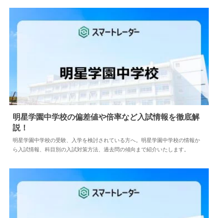
明星学園中学校の偏差値や倍率など入試情報を徹底解
説！
2024.04.02
中学情報
明星学園中学校の受験、入学を検討されている方へ。明星学園中学校の情報か
ら入試情報、科目別の入試対策方法、過去問の傾向まで紹介いたします。