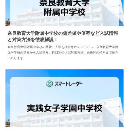
奈良教育大学附属中学校の偏差値や倍率など入試情報
と対策方法を徹底解説！
2024.04.18
中学情報
奈良教育大学附属中学校の受験、入学を検討されている方へ。奈良教育大学附
属中学校の情報から入試情報、科目別の入試対策方法、過去問の傾向まで紹介
いたします。