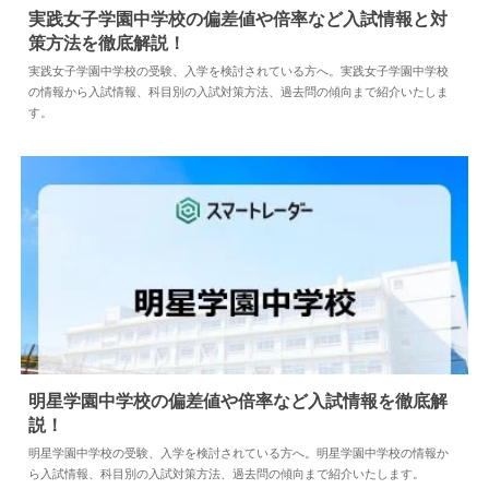
実践女子学園中学校の偏差値や倍率など入試情報と対
策方法を徹底解説！
2024.04.02
中学情報
実践女子学園中学校の受験、入学を検討されている方へ。実践女子学園中学校
の情報から入試情報、科目別の入試対策方法、過去問の傾向まで紹介いたしま
す。
明星学園中学校の偏差値や倍率など入試情報を徹底解
説！
2024.04.02
中学情報
明星学園中学校の受験、入学を検討されている方へ。明星学園中学校の情報か
ら入試情報、科目別の入試対策方法、過去問の傾向まで紹介いたします。