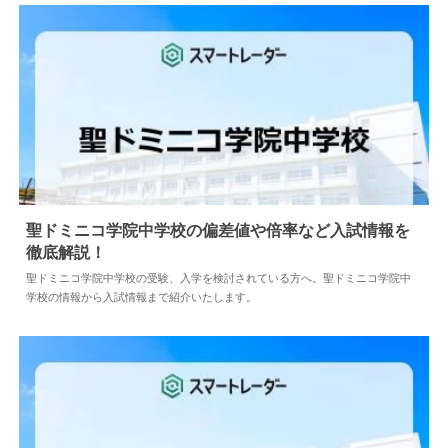
聖ドミニコ学院中学校の偏差値や倍率など入試情報を
徹底解説！
2024.05.10
中学情報
聖ドミニコ学院中学校の受験、入学を検討されている方へ。聖ドミニコ学院中
学校の情報から入試情報まで紹介いたします。