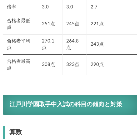
倍率
3.0
3.0
2.7
合格者最低
251点
245点
221点
点
合格者平均
270.1
264.8
243点
点
点
点
合格者最高
308点
323点
290点
点
江戸川学園取手中入試の科目の傾向と対策
算数