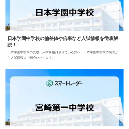
日本学園中学校の偏差値や倍率など入試情報を徹底解
説！
2024.04.02
中学情報
日本学園中学校の受験、入学を検討されている方へ。日本学園中学校の情報か
ら入試情報まで紹介いたします。