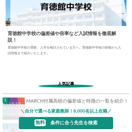
育徳館中学校の偏差値や倍率など入試情報を徹底解
説！
2024.04.18
中学情報
育徳館中学校の受験、入学を検討されている方へ。育徳館中学校の情報から入
試情報まで紹介いたします。
人気記事
MARCH付属高校の偏差値と特徴の一覧を紹介！
メリ...
＼自分で選べる家庭教師！8,000名以上在籍／
無料
条件に合う先生を検索
【2026年最新版】東京大学 合格者高校別ランキ