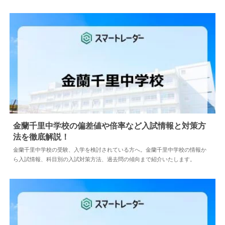
金蘭千里中学校の偏差値や倍率など入試情報と対策方
法を徹底解説！
2024.04.02
中学情報
金蘭千里中学校の受験、入学を検討されている方へ。金蘭千里中学校の情報か
ら入試情報、科目別の入試対策方法、過去問の傾向まで紹介いたします。