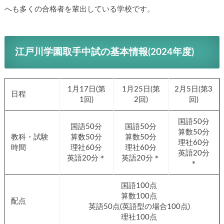
へも多くの合格者を輩出している学校です。
江戸川学園取手中試の基本情報(2024年度)
1月17日(第
1月25日(第
2月5日(第3
日程
1回)
2回)
回)
国語50分
国語50分
国語50分
算数50分
教科・試験
算数50分
算数50分
理社60分
時間
理社60分
理社60分
英語20分
英語20分＊
英語20分＊
＊
国語100点
算数100点
配点
英語50点(英語型の場合100点)
理社100点