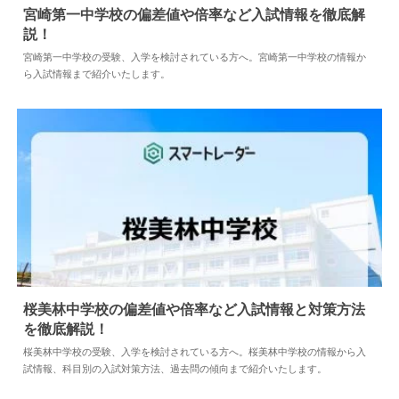
宮崎第一中学校の偏差値や倍率など入試情報を徹底解
説！
2024.04.02
中学情報
宮崎第一中学校の受験、入学を検討されている方へ。宮崎第一中学校の情報か
ら入試情報まで紹介いたします。
桜美林中学校の偏差値や倍率など入試情報と対策方法
を徹底解説！
2024.04.02
中学情報
桜美林中学校の受験、入学を検討されている方へ。桜美林中学校の情報から入
試情報、科目別の入試対策方法、過去問の傾向まで紹介いたします。