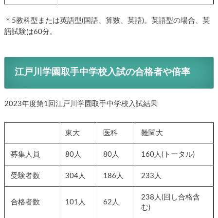
＊5教科型または英語型(国語、算数、英語)。英語型の場合、英
語試験は60分。
江戸川学園取手中学校入試の合格者や倍率
2023年度第1回江戸川学園取手中学校入試結果
東大
医科
難関大
募集人員
80人
80人
160人(トータル)
受験者数
304人
186人
233人
238人(回し合格含
合格者数
101人
62人
む)