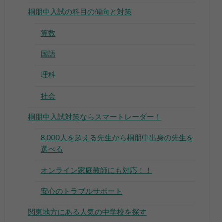
桐朋中入試の科目の傾向と対策
算数
国語
▶
理科
社会
▶
桐朋中入試対策ならスマートレーダー！
8,000人を超える先生から桐朋中出身の先生を
選べる
オンライン家庭教師にも対応！！
安心のトラブルサポート
関東地方にある人気の中学校を探す