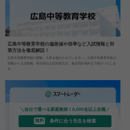
広島中等教育学校の偏差値や倍率など入試情報と対
策方法を徹底解説！
2024.04.18
中学情報
広島中等教育学校の受験、入学を検討されている方へ。広島中等教育学校の
情報から入試情報、科目別の入試対策方法、過去問の傾向まで紹介いたしま
す。
＼自分で選べる家庭教師！8,000名以上在籍／
無料
条件に合う先生を検索