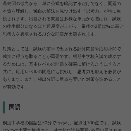
過去問の傾向から、単に公式を暗記するだけでなく、問題の
本質を理解し、独自の解法を見つけ出す「思考力」が特に重
視されます。出題される問題は多様な単元から選ばれ、試験
の後半部分になるほど難易度が上がり、最後の2題は特に高い
思考力を要求される厄介な問題が出題されます。
対策としては、試験の前半で出される計算問題や応用小問で
確実に得点を取ることが重要です。桐朋中学校入試で成功す
るためには、基本レベルの問題を確実に解けるようにすると
共に、応用レベルの問題にも挑戦し、思考力を鍛える必要が
あります。また、頻出分野に重点を置いた対策を進めること
が有効です。
国語
桐朋中学校の国語は50分で行われ、配点は100点です。試験
は2つの大問で構成され、基本的に読解問題が2題出題されま