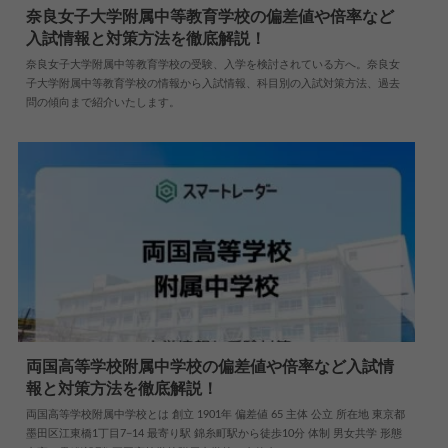
奈良女子大学附属中等教育学校の偏差値や倍率など
入試情報と対策方法を徹底解説！
2024.04.18
中学情報
奈良女子大学附属中等教育学校の受験、入学を検討されている方へ。奈良女
子大学附属中等教育学校の情報から入試情報、科目別の入試対策方法、過去
問の傾向まで紹介いたします。
両国高等学校附属中学校の偏差値や倍率など入試情
報と対策方法を徹底解説！
2024.11.20
中学情報
両国高等学校附属中学校とは 創立 1901年 偏差値 65 主体 公立 所在地 東京都
墨田区江東橋1丁目7−14 最寄り駅 錦糸町駅から徒歩10分 体制 男女共学 形態