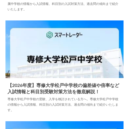
属中学校の情報から入試情報、科目別の入試対策方法、過去問の傾向まで紹介
いたします。
【2026年度】専修大学松戸中学校の偏差値や倍率など
入試情報と科目別受験対策方法を徹底解説！
2025.03.15
中学情報
専修大学松戸中学校の受験、入学を検討されている方へ。専修大学松戸中学校
の情報から入試情報、科目別の入試対策方法、過去問の傾向まで紹介いたしま
す。