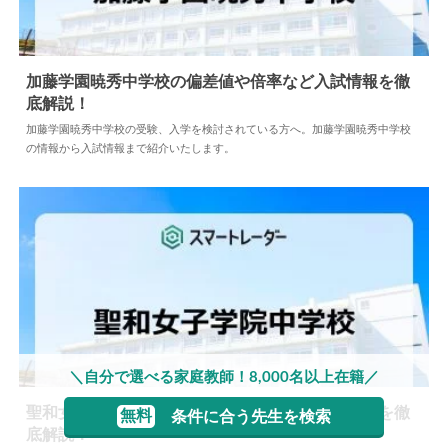
加藤学園暁秀中学校の偏差値や倍率など入試情報を徹
底解説！
2026.08.04
中学情報
加藤学園暁秀中学校の受験、入学を検討されている方へ。加藤学園暁秀中学校
の情報から入試情報まで紹介いたします。
＼自分で選べる家庭教師！8,000名以上在籍／
聖和女子学院中学校の偏差値や倍率など入試情報を徹
無料
条件に合う先生を検索
底解説！