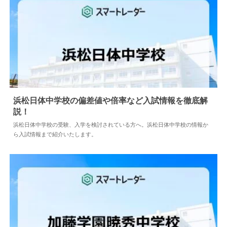
浜松日体中学校の偏差値や倍率など入試情報を徹底解
説！
2026.08.04
中学情報
浜松日体中学校の受験、入学を検討されている方へ。浜松日体中学校の情報か
ら入試情報まで紹介いたします。