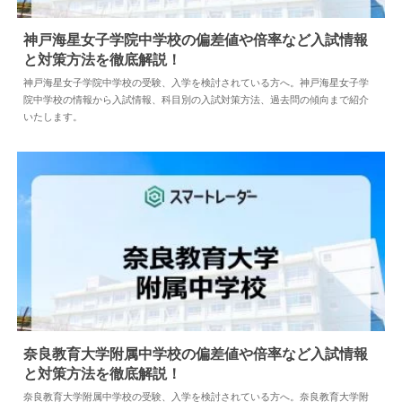
神戸海星女子学院中学校の偏差値や倍率など入試情報
と対策方法を徹底解説！
2024.04.02
中学情報
神戸海星女子学院中学校の受験、入学を検討されている方へ。神戸海星女子学
院中学校の情報から入試情報、科目別の入試対策方法、過去問の傾向まで紹介
いたします。
奈良教育大学附属中学校の偏差値や倍率など入試情報
と対策方法を徹底解説！
2024.04.18
中学情報
奈良教育大学附属中学校の受験、入学を検討されている方へ。奈良教育大学附