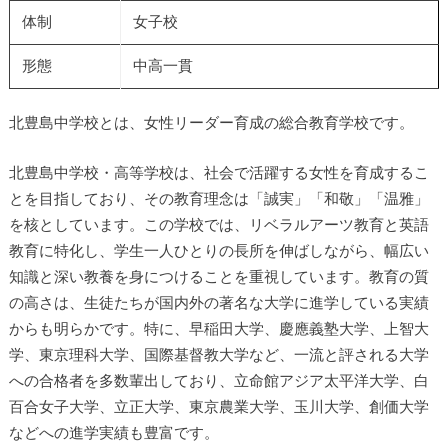
体制
女子校
形態
中高一貫
北豊島中学校とは、女性リーダー育成の総合教育学校です。
北豊島中学校・高等学校は、社会で活躍する女性を育成するこ
とを目指しており、その教育理念は「誠実」「和敬」「温雅」
を核としています。この学校では、リベラルアーツ教育と英語
教育に特化し、学生一人ひとりの長所を伸ばしながら、幅広い
知識と深い教養を身につけることを重視しています。教育の質
の高さは、生徒たちが国内外の著名な大学に進学している実績
からも明らかです。特に、早稲田大学、慶應義塾大学、上智大
学、東京理科大学、国際基督教大学など、一流と評される大学
への合格者を多数輩出しており、立命館アジア太平洋大学、白
百合女子大学、立正大学、東京農業大学、玉川大学、創価大学
などへの進学実績も豊富です。