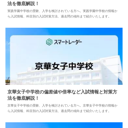
法を徹底解説！
2024.04.02
中学情報
実践学園中学校の受験、入学を検討されている方へ。実践学園中学校の情報か
ら入試情報、科目別の入試対策方法、過去問の傾向まで紹介いたします。
京華女子中学校の偏差値や倍率など入試情報と対策方
法を徹底解説！
2024.04.02
中学情報
京華女子中学校の受験、入学を検討されている方へ。京華女子中学校の情報か
ら入試情報、科目別の入試対策方法、過去問の傾向まで紹介いたします。