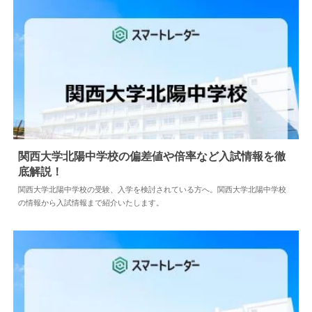
関西大学北陽中学校の偏差値や倍率など入試情報を徹
底解説！
2024.04.02
中学情報
関西大学北陽中学校の受験、入学を検討されている方へ。関西大学北陽中学校
の情報から入試情報まで紹介いたします。