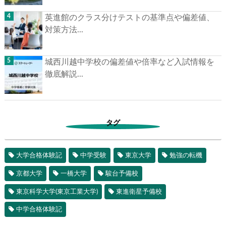
英進館のクラス分けテストの基準点や偏差値、
対策方法...
城西川越中学校の偏差値や倍率など入試情報を
徹底解説...
タグ
大学合格体験記
中学受験
東京大学
勉強の転機
京都大学
一橋大学
駿台予備校
東京科学大学(東京工業大学)
東進衛星予備校
中学合格体験記