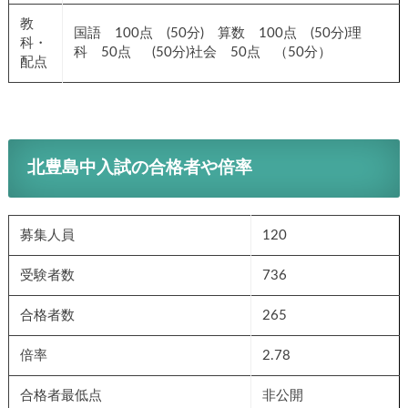
教
国語 100点 (50分) 算数 100点 (50分)理
科・
科 50点 (50分)社会 50点 （50分）
配点
北豊島中入試の合格者や倍率
募集人員
120
受験者数
736
合格者数
265
倍率
2.78
合格者最低点
非公開