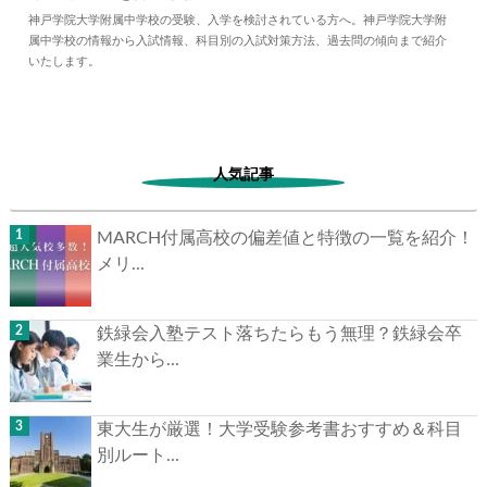
2024.04.02
中学情報
神戸学院大学附属中学校の受験、入学を検討されている方へ。神戸学院大学附
属中学校の情報から入試情報、科目別の入試対策方法、過去問の傾向まで紹介
いたします。
人気記事
MARCH付属高校の偏差値と特徴の一覧を紹介！
メリ...
鉄緑会入塾テスト落ちたらもう無理？鉄緑会卒
業生から...
東大生が厳選！大学受験参考書おすすめ＆科目
別ルート...