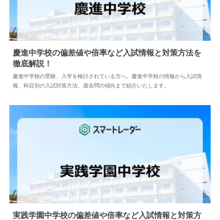
慶進中学校の偏差値や倍率など入試情報と対策方法を
徹底解説！
2024.04.02
中学情報
慶進中学校の受験、入学を検討されている方へ。慶進中学校の情報から入試情
報、科目別の入試対策方法、過去問の傾向まで紹介いたします。
実践学園中学校の偏差値や倍率など入試情報と対策方