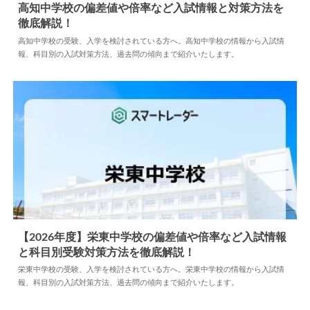
高知中学校の偏差値や倍率など入試情報と対策方法を
徹底解説！
2024.04.02
中学情報
高知中学校の受験、入学を検討されている方へ。高知中学校の情報から入試情
報、科目別の入試対策方法、過去問の傾向まで紹介いたします。
【2026年度】栄東中学校の偏差値や倍率など入試情報
と科目別受験対策方法を徹底解説！
2025.04.15
中学情報
栄東中学校の受験、入学を検討されている方へ。栄東中学校の情報から入試情
報、科目別の入試対策方法、過去問の傾向まで紹介いたします。