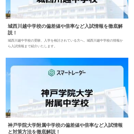
城西川越中学校の偏差値や倍率など入試情報を徹底解
説！
2024.09.28
中学情報
城西川越中学校の受験、入学を検討されている方へ。城西川越中学校の情報か
ら入試情報まで紹介いたします。
神戸学院大学附属中学校の偏差値や倍率など入試情報
と対策方法を徹底解説！