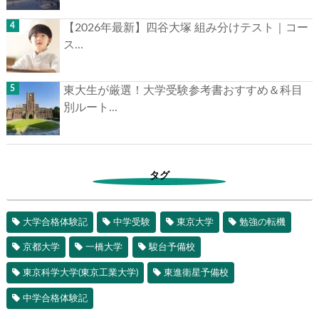
【2026年最新】四谷大塚 組み分けテスト｜コー
ス...
東大生が厳選！大学受験参考書おすすめ＆科目
別ルート...
タグ
大学合格体験記
中学受験
東京大学
勉強の転機
京都大学
一橋大学
駿台予備校
東京科学大学(東京工業大学)
東進衛星予備校
中学合格体験記