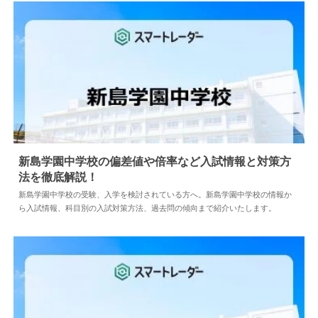
新島学園中学校の偏差値や倍率など入試情報と対策方
法を徹底解説！
2024.04.02
中学情報
新島学園中学校の受験、入学を検討されている方へ。新島学園中学校の情報か
ら入試情報、科目別の入試対策方法、過去問の傾向まで紹介いたします。