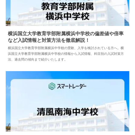
横浜国立大学教育学部附属横浜中学校の偏差値や倍率
など入試情報と対策方法を徹底解説！
2024.04.18
中学情報
横浜国立大学教育学部附属横浜中学校の受験、入学を検討されている方へ。横
浜国立大学教育学部附属横浜中学校の情報から入試情報、科目別の入試対策方
法、過去問の傾向まで紹介いたします。