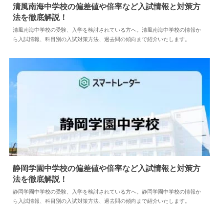
清風南海中学校の偏差値や倍率など入試情報と対策方
法を徹底解説！
2024.03.15
中学情報
清風南海中学校の受験、入学を検討されている方へ。清風南海中学校の情報か
ら入試情報、科目別の入試対策方法、過去問の傾向まで紹介いたします。
静岡学園中学校の偏差値や倍率など入試情報と対策方
法を徹底解説！
2024.04.02
中学情報
静岡学園中学校の受験、入学を検討されている方へ。静岡学園中学校の情報か
ら入試情報、科目別の入試対策方法、過去問の傾向まで紹介いたします。