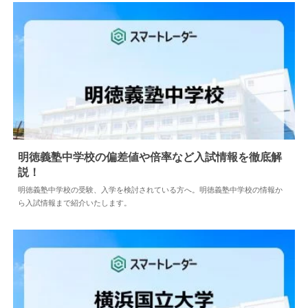
明徳義塾中学校の偏差値や倍率など入試情報を徹底解
説！
2024.04.02
中学情報
明徳義塾中学校の受験、入学を検討されている方へ。明徳義塾中学校の情報か
ら入試情報まで紹介いたします。