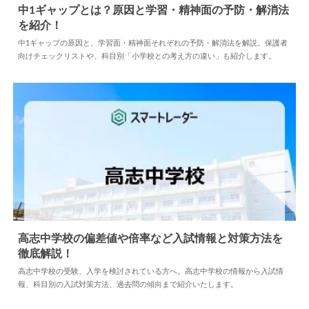
中1ギャップとは？原因と学習・精神面の予防・解消法
を紹介！
2026.07.10
中学情報
中1ギャップの原因と、学習面・精神面それぞれの予防・解消法を解説。保護者
向けチェックリストや、科目別「小学校との考え方の違い」も紹介します。
高志中学校の偏差値や倍率など入試情報と対策方法を
徹底解説！
2024.04.18
中学情報
高志中学校の受験、入学を検討されている方へ。高志中学校の情報から入試情
報、科目別の入試対策方法、過去問の傾向まで紹介いたします。