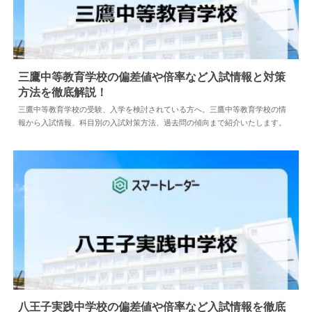
三鷹中等教育学校の偏差値や倍率など入試情報と対策
方法を徹底解説！
2024.04.18
中学情報
三鷹中等教育学校の受験、入学を検討されている方へ。三鷹中等教育学校の情
報から入試情報、科目別の入試対策方法、過去問の傾向まで紹介いたします。
八王子実践中学校の偏差値や倍率など入試情報を徹底