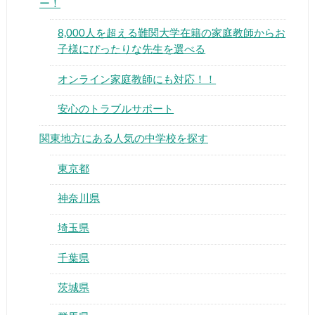
ー！
8,000人を超える難関大学在籍の家庭教師からお
子様にぴったりな先生を選べる
オンライン家庭教師にも対応！！
▶
安心のトラブルサポート
関東地方にある人気の中学校を探す
▶
東京都
神奈川県
埼玉県
千葉県
茨城県