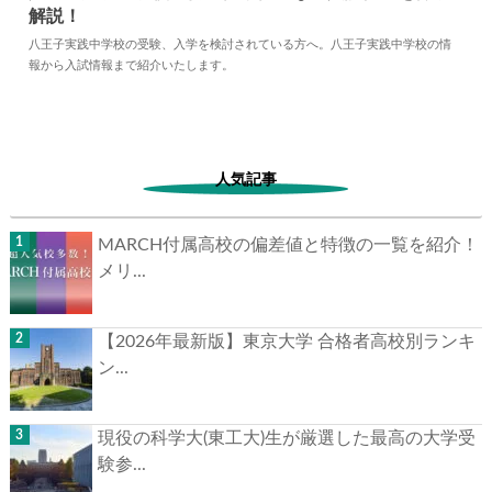
解説！
2024.04.02
中学情報
八王子実践中学校の受験、入学を検討されている方へ。八王子実践中学校の情
報から入試情報まで紹介いたします。
人気記事
MARCH付属高校の偏差値と特徴の一覧を紹介！
メリ...
【2026年最新版】東京大学 合格者高校別ランキ
ン...
現役の科学大(東工大)生が厳選した最高の大学受
験参...