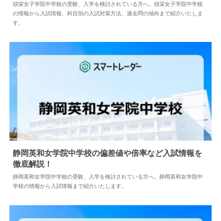
2025.04.25
中学情報
頌栄女子学院中学校の受験、入学を検討されている方へ。頌栄女子学院中学校
の情報から入試情報、科目別の入試対策方法、過去問の傾向まで紹介いたしま
す。
静岡英和女学院中学校の偏差値や倍率など入試情報を
徹底解説！
2024.05.10
中学情報
静岡英和女学院中学校の受験、入学を検討されている方へ。静岡英和女学院中
学校の情報から入試情報まで紹介いたします。