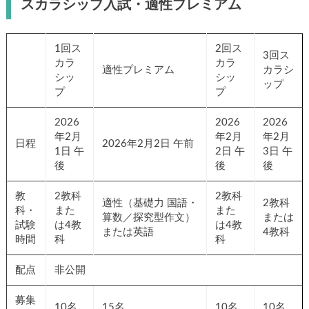
スカラシップ入試・適性プレミアム
1回ス
2回ス
3回ス
カラ
カラ
適性プレミアム
カラシ
シッ
シッ
ップ
プ
プ
2026
2026
2026
年2月
年2月
年2月
日程
2026年2月2日 午前
1日 午
2日 午
3日 午
後
後
後
教
2教科
2教科
適性（基礎力 国語・
2教科
科・
また
また
算数／探究型作文）
または
試験
は4教
は4教
または英語
4教科
時間
科
科
配点
非公開
募集
10名
15名
10名
10名