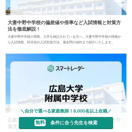
大妻中野中学校の偏差値や倍率など入試情報と対策方
法を徹底解説！
2024.04.02
中学情報
大妻中野中学校の受験、入学を検討されている方へ。大妻中野中学校の情報か
ら入試情報、科目別の入試対策方法、過去問の傾向まで紹介いたします。
＼自分で選べる家庭教師！8,000名以上在籍／
広島大学附属中学校の偏差値や倍率など入試情報と対
無料
条件に合う先生を検索
策方法を徹底解説！