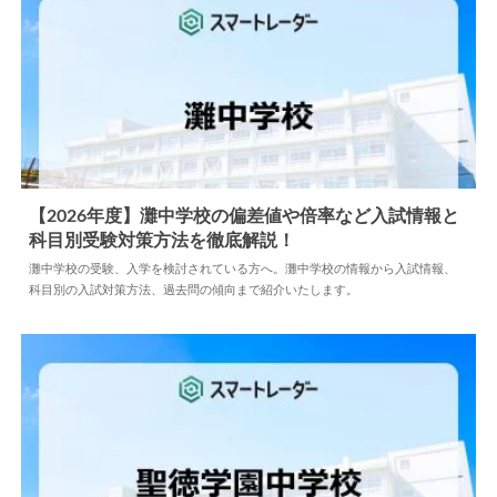
【2026年度】灘中学校の偏差値や倍率など入試情報と
科目別受験対策方法を徹底解説！
2026.05.26
中学情報
灘中学校の受験、入学を検討されている方へ。灘中学校の情報から入試情報、
科目別の入試対策方法、過去問の傾向まで紹介いたします。