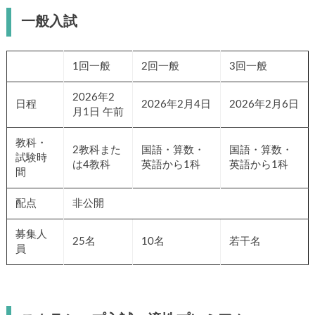
一般入試
1回一般
2回一般
3回一般
2026年2
日程
2026年2月4日
2026年2月6日
月1日 午前
教科・
2教科また
国語・算数・
国語・算数・
試験時
は4教科
英語から1科
英語から1科
間
配点
非公開
募集人
25名
10名
若干名
員