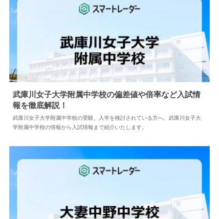
武庫川女子大学附属中学校の偏差値や倍率など入試情
報を徹底解説！
2024.04.02
中学情報
武庫川女子大学附属中学校の受験、入学を検討されている方へ。武庫川女子大
学附属中学校の情報から入試情報まで紹介いたします。