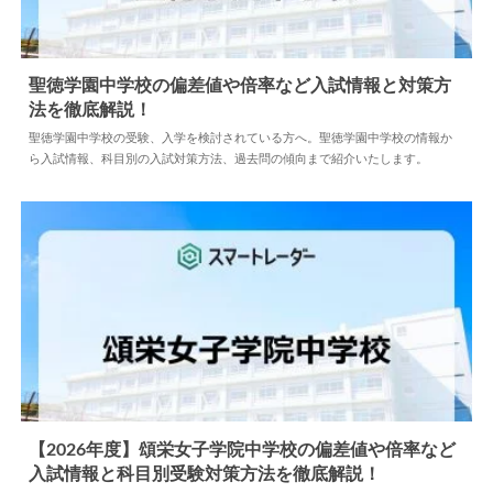
聖徳学園中学校の偏差値や倍率など入試情報と対策方
法を徹底解説！
2024.04.02
中学情報
聖徳学園中学校の受験、入学を検討されている方へ。聖徳学園中学校の情報か
ら入試情報、科目別の入試対策方法、過去問の傾向まで紹介いたします。
【2026年度】頌栄女子学院中学校の偏差値や倍率など
入試情報と科目別受験対策方法を徹底解説！