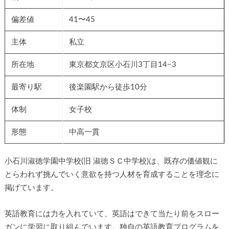
偏差値
41〜45
主体
私立
所在地
東京都文京区小石川3丁目14−3
最寄り駅
後楽園駅から徒歩10分
体制
女子校
形態
中高一貫
小石川淑徳学園中学校(旧 淑徳ＳＣ中学校)は、既存の価値観に
とらわれず挑んでいく意欲を持つ人材を育成することを理念に
掲げています。
英語教育には力を入れていて、英語はできて当たり前をスロー
ガンに学習に取り組んでいます。独自の英語教育プログラムを