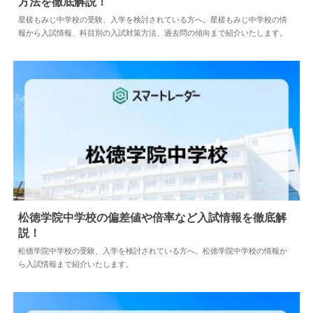
方法を徹底解説！
2024.04.02
中学情報
星槎もみじ中学校の受験、入学を検討されている方へ。星槎もみじ中学校の情
報から入試情報、科目別の入試対策方法、過去問の傾向まで紹介いたします。
松徳学院中学校の偏差値や倍率など入試情報を徹底解
説！
2024.05.10
中学情報
松徳学院中学校の受験、入学を検討されている方へ。松徳学院中学校の情報か
ら入試情報まで紹介いたします。