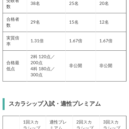
受験者
38名
25名
20名
数
合格者
29名
15名
12名
数
実質倍
1.31倍
1.67倍
1.67倍
率
2科 120点／
合格最
200点
非公開
非公開
低点
4科 180点／
300点
スカラシップ入試・適性プレミアム
1回スカ
適性プレ
2回スカ
3回スカ
ラシップ
ミアム
ラシップ
ラシップ