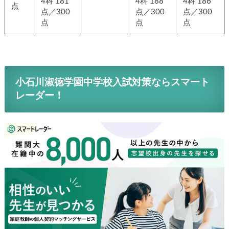
4科 181
4科 188
4科 186
点
点／300
点／300
点／300
点
点
点
小石川淑徳学園
中学校入試対策ならスマート
レーダー！