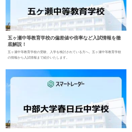
五ヶ瀬中等教育学校の偏差値や倍率など入試情報を徹
底解説！
2024.04.18
中学情報
五ヶ瀬中等教育学校の受験、入学を検討されている方へ。五ヶ瀬中等教育学校
の情報から入試情報まで紹介いたします。