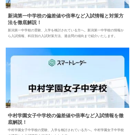
新潟第一中学校の偏差値や倍率など入試情報と対策方
法を徹底解説！
2024.04.02
中学情報
新潟第一中学校の受験、入学を検討されている方へ。新潟第一中学校の情報か
ら入試情報、科目別の入試対策方法、過去問の傾向まで紹介いたします。
中村学園女子中学校の偏差値や倍率など入試情報を徹
底解説！
2024.05.10
中学情報
中村学園女子中学校の受験、入学を検討されている方へ。中村学園女子中学校