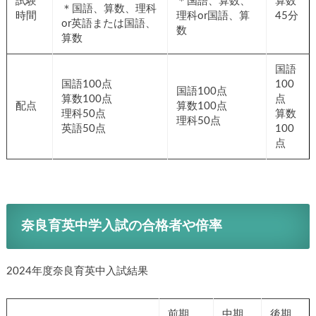
試験
＊国語、算数、
算数
＊国語、算数、理科
時間
理科or国語、算
45分
or英語または国語、
数
算数
国語
国語100点
100
国語100点
算数100点
点
配点
算数100点
理科50点
算数
理科50点
英語50点
100
点
奈良育英中学入試の合格者や倍率
2024年度奈良育英中入試結果
前期
中期
後期