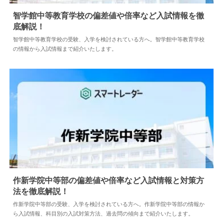
智学館中等教育学校の偏差値や倍率など入試情報を徹
底解説！
2024.04.02
中学情報
智学館中等教育学校の受験、入学を検討されている方へ。智学館中等教育学校
の情報から入試情報まで紹介いたします。
作新学院中等部の偏差値や倍率など入試情報と対策方
法を徹底解説！
2024.04.02
中学情報
作新学院中等部の受験、入学を検討されている方へ。作新学院中等部の情報か
ら入試情報、科目別の入試対策方法、過去問の傾向まで紹介いたします。