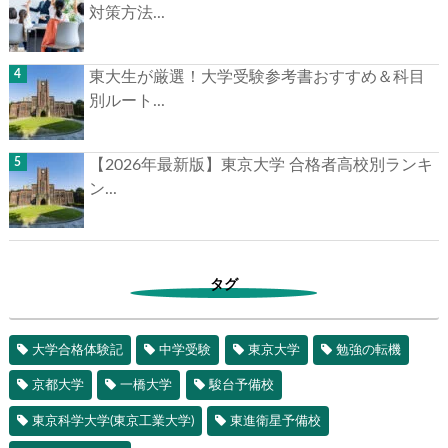
対策方法...
東大生が厳選！大学受験参考書おすすめ＆科目
別ルート...
【2026年最新版】東京大学 合格者高校別ランキ
ン...
タグ
大学合格体験記
中学受験
東京大学
勉強の転機
京都大学
一橋大学
駿台予備校
東京科学大学(東京工業大学)
東進衛星予備校