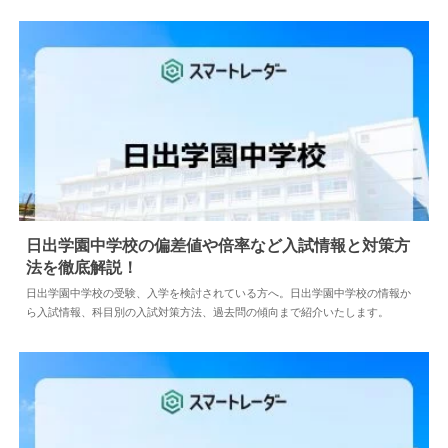
日出学園中学校の偏差値や倍率など入試情報と対策方
法を徹底解説！
2026.07.28
中学情報
日出学園中学校の受験、入学を検討されている方へ。日出学園中学校の情報か
ら入試情報、科目別の入試対策方法、過去問の傾向まで紹介いたします。