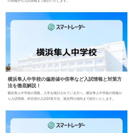
の情報から入試情報まで紹介いたします。
横浜隼人中学校の偏差値や倍率など入試情報と対策方
法を徹底解説！
2024.04.02
中学情報
横浜隼人中学校の受験、入学を検討されている方へ。横浜隼人中学校の情報か
ら入試情報、科目別の入試対策方法、過去問の傾向まで紹介いたします。