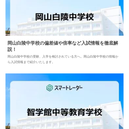
岡山白陵中学校の偏差値や倍率など入試情報を徹底解
説！
2024.04.02
中学情報
岡山白陵中学校の受験、入学を検討されている方へ。岡山白陵中学校の情報か
ら入試情報まで紹介いたします。