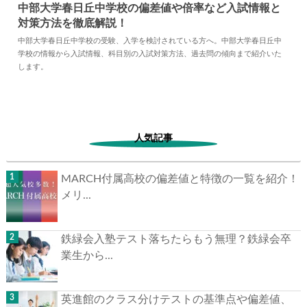
中部大学春日丘中学校の偏差値や倍率など入試情報と
対策方法を徹底解説！
2024.04.02
中学情報
中部大学春日丘中学校の受験、入学を検討されている方へ。中部大学春日丘中
学校の情報から入試情報、科目別の入試対策方法、過去問の傾向まで紹介いた
します。
人気記事
MARCH付属高校の偏差値と特徴の一覧を紹介！
メリ...
鉄緑会入塾テスト落ちたらもう無理？鉄緑会卒
業生から...
英進館のクラス分けテストの基準点や偏差値、