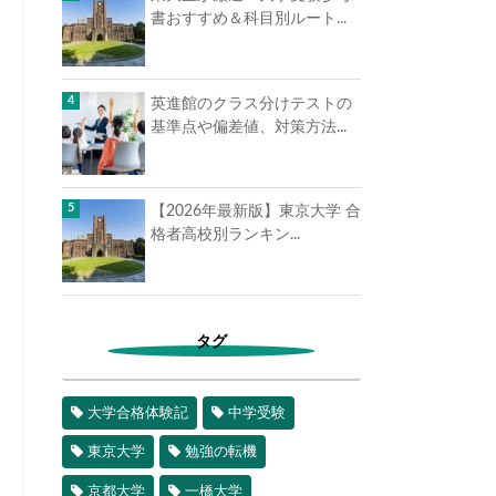
書おすすめ＆科目別ルート...
英進館のクラス分けテストの
基準点や偏差値、対策方法...
【2026年最新版】東京大学 合
格者高校別ランキン...
タグ
大学合格体験記
中学受験
東京大学
勉強の転機
京都大学
一橋大学