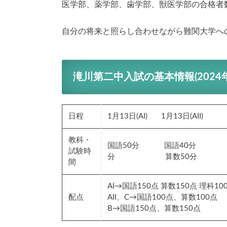
医学部、薬学部、歯学部、獣医学部の合格者数が
自分の将来と照らし合わせながら難関大学へ
滝川第二中入試の基本情報(2024
日程
1月13日(AI) 1月13日(AII)
教科・
国語50分 国語40分 
試験時
分 算数50分
間
AI→国語150点 算数150点 理科10
配点
AII、C→国語100点、算数100点
B→国語150点、算数150点