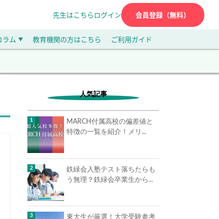
先生はこちら
ログイン
会員登録（無料）
コラム
教育機関の方はこちら
ご利用ガイド
▼
人気記事
MARCH付属高校の偏差値と
特徴の一覧を紹介！メリ...
鉄緑会入塾テスト落ちたらも
う無理？鉄緑会卒業生から...
東大生が厳選！大学受験参考