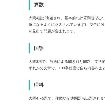
算数
大問4題が出題され、基本的な計算問題(多
単になるように意図されています)、割合に
を見出す問題が含まれます。
国語
大問3題で、放送による聞き取り問題、文学
ずれかの文章で、100字程度で自ら内容を
理科
大問4〜5題で、作図や記述問題も出題されま