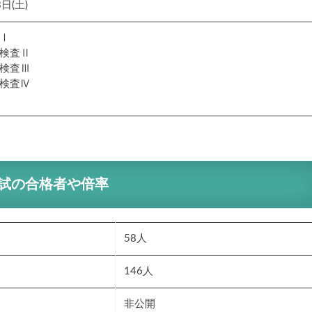
日(土)
Ⅰ
検査Ⅱ
検査Ⅲ
検査Ⅳ
試の合格者や倍率
58人
146人
非公開