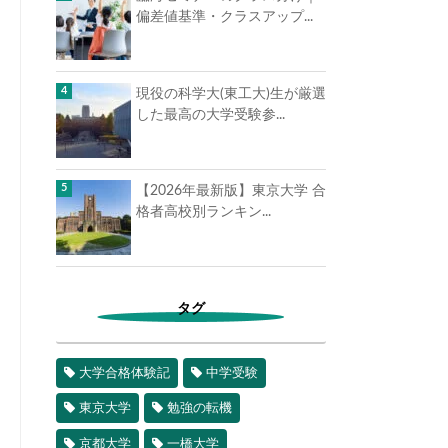
偏差値基準・クラスアップ...
現役の科学大(東工大)生が厳選
した最高の大学受験参...
【2026年最新版】東京大学 合
格者高校別ランキン...
タグ
大学合格体験記
中学受験
東京大学
勉強の転機
京都大学
一橋大学