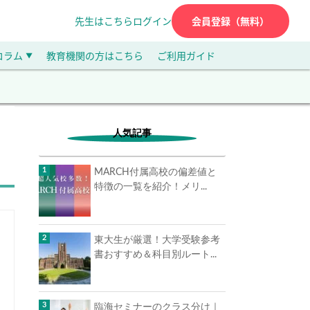
先生はこちら
ログイン
会員登録（無料）
コラム
教育機関の方はこちら
ご利用ガイド
▼
人気記事
MARCH付属高校の偏差値と
特徴の一覧を紹介！メリ...
東大生が厳選！大学受験参考
書おすすめ＆科目別ルート...
臨海セミナーのクラス分け｜