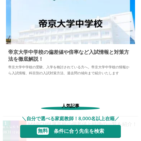
帝京大学中学校の偏差値や倍率など入試情報と対策方
法を徹底解説！
2025.03.02
中学情報
帝京大学中学校の受験、入学を検討されている方へ。帝京大学中学校の情報か
ら入試情報、科目別の入試対策方法、過去問の傾向まで紹介いたします
人気記事
＼自分で選べる家庭教師！8,000名以上在籍／
MARCH付属高校の偏差値と特徴の一覧を紹介！
無料
条件に合う先生を検索
メリ...