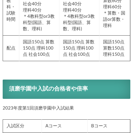
教
算数60分
社会40分
社会40分
科・
理科60分
理科40分
理科40分
試験
＊算数・国
＊4教科型or3教
＊4教科型or3教
時間
語or算数・
科型(国語、算
科型(国語、算
理科
数、理科)
数、理科)
国語150点 算数
国語150点 算数
国語150点
配点
150点 理科100
150点 理科100
算数150点
点 社会100点
点 社会100点
理科150点
須磨学園中入試の合格者や倍率
2023年度第1回須磨学園中入試結果
入試区分
Aコース
Bコース