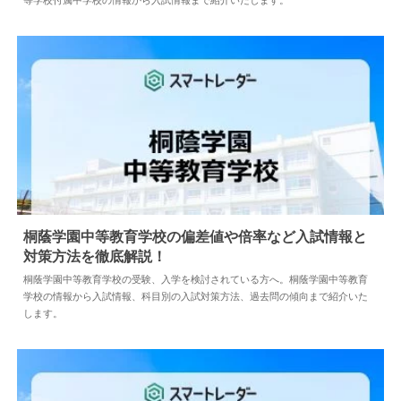
等学校付属中学校の情報から入試情報まで紹介いたします。
桐蔭学園中等教育学校の偏差値や倍率など入試情報と
対策方法を徹底解説！
2026.07.16
中学情報
桐蔭学園中等教育学校の受験、入学を検討されている方へ。桐蔭学園中等教育
学校の情報から入試情報、科目別の入試対策方法、過去問の傾向まで紹介いた
します。