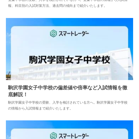
報、科目別の入試対策方法、過去問の傾向まで紹介いたします。
駒沢学園女子中学校の偏差値や倍率など入試情報を徹
底解説！
2024.05.10
中学情報
駒沢学園女子中学校の受験、入学を検討されている方へ。駒沢学園女子中学校
の情報から入試情報まで紹介いたします。