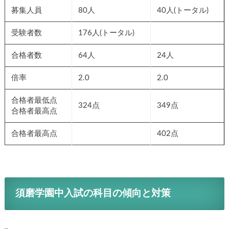
募集人員
80人
40人(トータル)
受験者数
176人(トータル)
合格者数
64人
24人
倍率
2.0
2.0
合格者最低点
324点
349点
合格者最高点
合格者最高点
402点
須磨学園中入試の科目の傾向と対策