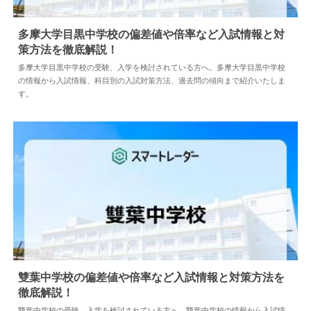
多摩大学目黒中学校の偏差値や倍率など入試情報と対
策方法を徹底解説！
2024.04.02
中学情報
多摩大学目黒中学校の受験、入学を検討されている方へ。多摩大学目黒中学校
の情報から入試情報、科目別の入試対策方法、過去問の傾向まで紹介いたしま
す。
雙葉中学校の偏差値や倍率など入試情報と対策方法を
徹底解説！
2026.06.23
中学情報
雙葉中学校の受験、入学を検討されている方へ。雙葉中学校の情報から入試情