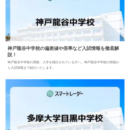
神戸龍谷中学校の偏差値や倍率など入試情報を徹底解
説！
2024.04.02
中学情報
神戸龍谷中学校の受験、入学を検討されている方へ。神戸龍谷中学校の情報か
ら入試情報まで紹介いたします。