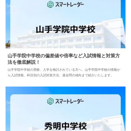
山手学院中学校の偏差値や倍率など入試情報と対策方
法を徹底解説！
2024.04.02
中学情報
山手学院中学校の受験、入学を検討されている方へ。山手学院中学校の情報か
ら入試情報、科目別の入試対策方法、過去問の傾向まで紹介いたします。