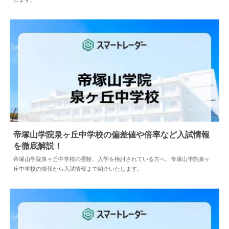
帝塚山学院泉ヶ丘中学校の偏差値や倍率など入試情報
を徹底解説！
2024.05.10
中学情報
帝塚山学院泉ヶ丘中学校の受験、入学を検討されている方へ。帝塚山学院泉ヶ
丘中学校の情報から入試情報まで紹介いたします。