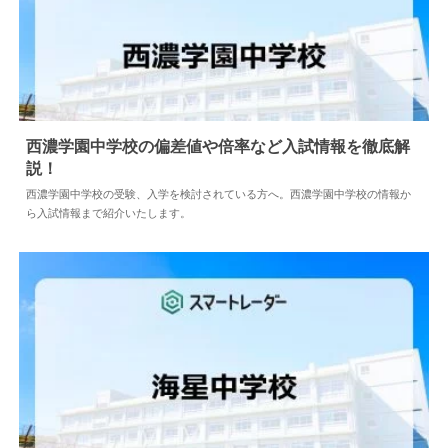
西濃学園中学校の偏差値や倍率など入試情報を徹底解
説！
2026.08.04
中学情報
西濃学園中学校の受験、入学を検討されている方へ。西濃学園中学校の情報か
ら入試情報まで紹介いたします。