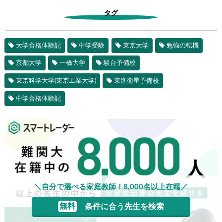
タグ
大学合格体験記
中学受験
東京大学
勉強の転機
京都大学
一橋大学
駿台予備校
東京科学大学(東京工業大学)
東進衛星予備校
中学合格体験記
＼自分で選べる家庭教師！8,000名以上在籍／
無料
条件に合う先生を検索