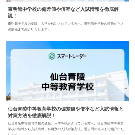
東明館中学校の偏差値や倍率など入試情報を徹底解
説！
2024.04.02
中学情報
東明館中学校の受験、入学を検討されている方へ。東明館中学校の情報から入
試情報まで紹介いたします。
仙台青陵中等教育学校の偏差値や倍率など入試情報と
対策方法を徹底解説！
2024.04.18
中学情報
仙台青陵中等教育学校の受験、入学を検討されている方へ。仙台青陵中等教育
学校の情報から入試情報、科目別の入試対策方法、過去問の傾向まで紹介いた
します。