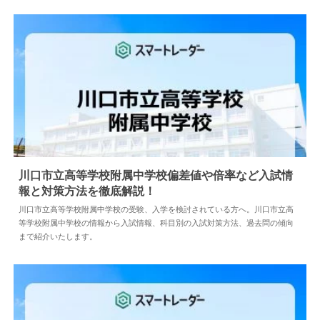
川口市立高等学校附属中学校偏差値や倍率など入試情
報と対策方法を徹底解説！
2024.04.18
中学情報
川口市立高等学校附属中学校の受験、入学を検討されている方へ。川口市立高
等学校附属中学校の情報から入試情報、科目別の入試対策方法、過去問の傾向
まで紹介いたします。