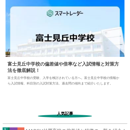
富士見丘中学校の偏差値や倍率など入試情報と対策方
法を徹底解説！
2024.04.02
中学情報
富士見丘中学校の受験、入学を検討されている方へ。富士見丘中学校の情報か
ら入試情報、科目別の入試対策方法、過去問の傾向まで紹介いたします。
人気記事