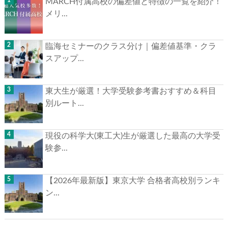
MARCH付属高校の偏差値と特徴の一覧を紹介！
メリ...
臨海セミナーのクラス分け｜偏差値基準・クラ
スアップ...
東大生が厳選！大学受験参考書おすすめ＆科目
別ルート...
現役の科学大(東工大)生が厳選した最高の大学受
験参...
【2026年最新版】東京大学 合格者高校別ランキ
ン...