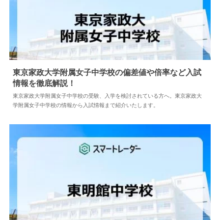
東京家政大学附属女子中学校の偏差値や倍率など入試
情報を徹底解説！
2024.04.02
中学情報
東京家政大学附属女子中学校の受験、入学を検討されている方へ。東京家政大
学附属女子中学校の情報から入試情報まで紹介いたします。