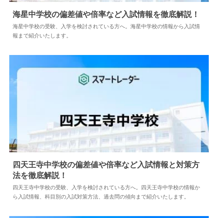
海星中学校の偏差値や倍率など入試情報を徹底解説！
海星中学校の受験、入学を検討されている方へ。海星中学校の情報から入試情
報まで紹介いたします。
2024.04.02
中学情報
四天王寺中学校の偏差値や倍率など入試情報と対策方
法を徹底解説！
2024.04.02
中学情報
四天王寺中学校の受験、入学を検討されている方へ。四天王寺中学校の情報か
ら入試情報、科目別の入試対策方法、過去問の傾向まで紹介いたします。