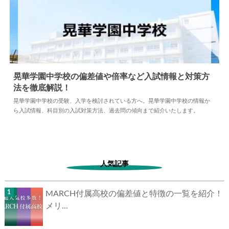
晃華学園中学校の偏差値や倍率など入試情報と対策方
法を徹底解説！
2024.04.02
中学情報
晃華学園中学校の受験、入学を検討されている方へ。晃華学園中学校の情報か
ら入試情報、科目別の入試対策方法、過去問の傾向まで紹介いたします。
人気記事
MARCH付属高校の偏差値と特徴の一覧を紹介！
メリ...