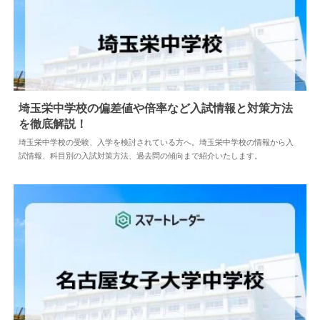
埼玉栄中学校の偏差値や倍率など入試情報と対策方法
を徹底解説！
2026.06.29
中学情報
埼玉栄中学校の受験、入学を検討されている方へ。埼玉栄中学校の情報から入
試情報、科目別の入試対策方法、過去問の傾向まで紹介いたします。