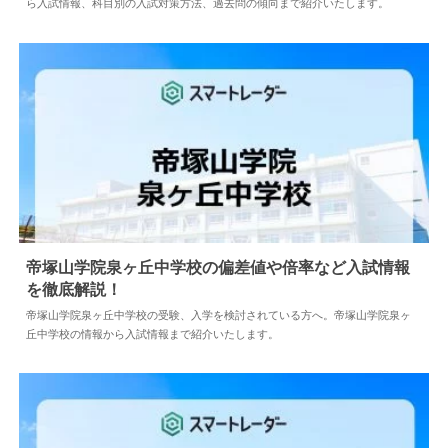
ら入試情報、科目別の入試対策方法、過去問の傾向まで紹介いたします。
帝塚山学院泉ヶ丘中学校の偏差値や倍率など入試情報
を徹底解説！
2024.05.10
中学情報
帝塚山学院泉ヶ丘中学校の受験、入学を検討されている方へ。帝塚山学院泉ヶ
丘中学校の情報から入試情報まで紹介いたします。