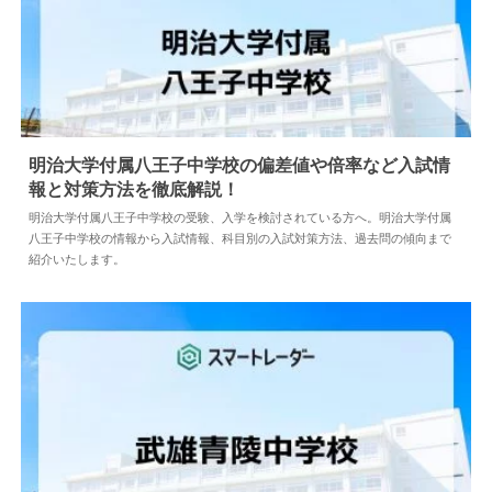
明治大学付属八王子中学校の偏差値や倍率など入試情
報と対策方法を徹底解説！
2024.05.10
中学情報
明治大学付属八王子中学校の受験、入学を検討されている方へ。明治大学付属
八王子中学校の情報から入試情報、科目別の入試対策方法、過去問の傾向まで
紹介いたします。