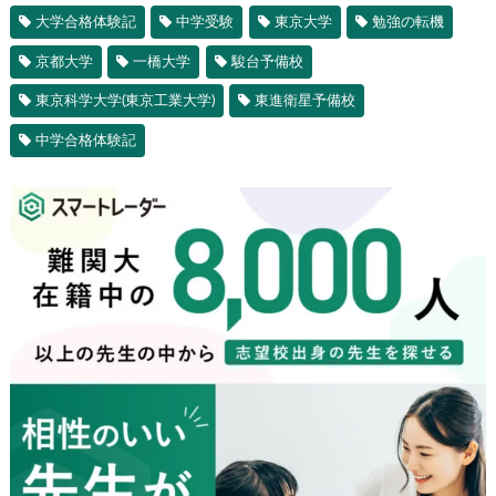
大学合格体験記
中学受験
東京大学
勉強の転機
京都大学
一橋大学
駿台予備校
東京科学大学(東京工業大学)
東進衛星予備校
中学合格体験記