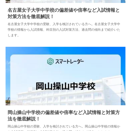
名古屋女子大学中学校の偏差値や倍率など入試情報と
対策方法を徹底解説！
2024.04.02
中学情報
名古屋女子大学中学校の受験、入学を検討されている方へ。名古屋女子大学中
学校の情報から入試情報、科目別の入試対策方法、過去問の傾向まで紹介いた
します。
岡山操山中学校の偏差値や倍率など入試情報と対策方
法を徹底解説！
2024.04.18
中学情報
岡山操山中学校の受験、入学を検討されている方へ。岡山操山中学校の情報か