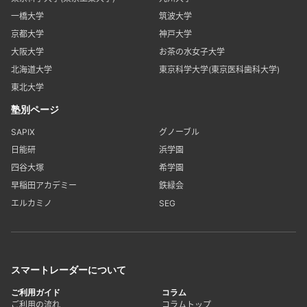
一橋大学
筑波大学
京都大学
神戸大学
大阪大学
お茶の水女子大学
北海道大学
東京科学大学(東京医科歯科大学)
東北大学
塾別ページ
SAPIX
グノーブル
日能研
浜学園
四谷大塚
希学園
早稲田アカデミー
鉄緑会
エルカミノ
SEG
スマートレーダーについて
ご利用ガイド
コラム
ご利用の流れ
コラムトップ