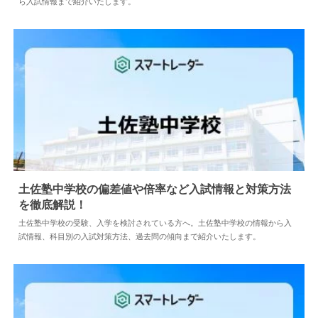
ら入試情報まで紹介いたします。
土佐塾中学校の偏差値や倍率など入試情報と対策方法
を徹底解説！
2024.04.02
中学情報
土佐塾中学校の受験、入学を検討されている方へ。土佐塾中学校の情報から入
試情報、科目別の入試対策方法、過去問の傾向まで紹介いたします。