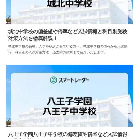
城北中学校の偏差値や倍率など入試情報と科目別受験
対策方法を徹底解説！
2025.04.08
中学情報
城北中学校の受験、入学を検討されている方へ。城北中学校の情報から入試情
報、科目別の入試対策方法、過去問の傾向まで紹介いたします。
八王子学園八王子中学校の偏差値や倍率など入試情報