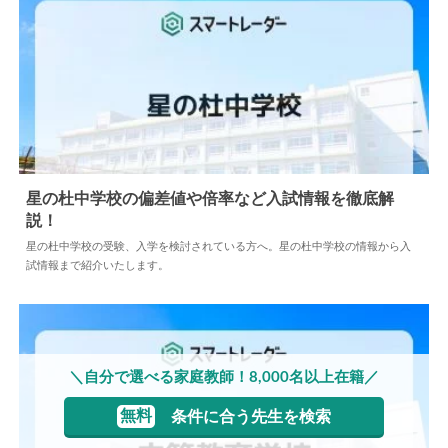
星の杜中学校の偏差値や倍率など入試情報を徹底解
説！
2024.05.10
中学情報
星の杜中学校の受験、入学を検討されている方へ。星の杜中学校の情報から入
試情報まで紹介いたします。
＼自分で選べる家庭教師！8,000名以上在籍／
無料
条件に合う先生を検索