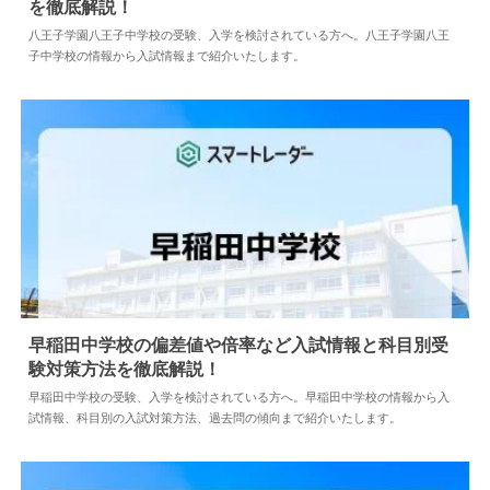
を徹底解説！
2024.04.02
中学情報
八王子学園八王子中学校の受験、入学を検討されている方へ。八王子学園八王
子中学校の情報から入試情報まで紹介いたします。
早稲田中学校の偏差値や倍率など入試情報と科目別受
験対策方法を徹底解説！
2026.06.23
中学情報
早稲田中学校の受験、入学を検討されている方へ。早稲田中学校の情報から入
試情報、科目別の入試対策方法、過去問の傾向まで紹介いたします。