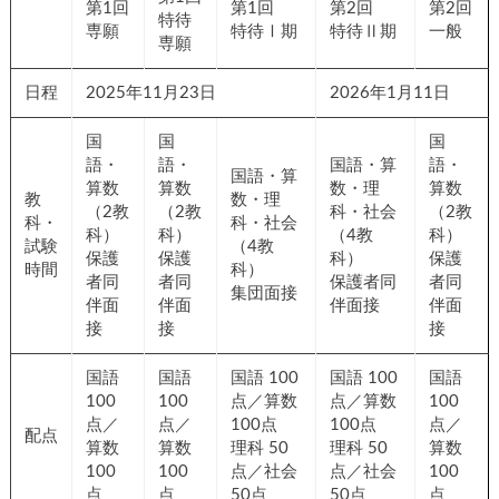
第1
第1回
回
第2回
第2回
回
特待Ⅰ
特待
特待Ⅱ期
一般
専願
期
専願
日程
2025年11月23日
2026年1月11日
国
国
国
語・
語・
国語・
国語・算
語・
算数
算数
算数・
数・理
算数
教
（2
（2
理科・
科・社会
（2教
科・
教
教
社会（4
（4教
科）
試験
科）
科）
教科）
科）
保護
時間
保護
保護
集団面
保護者同
者同
者同
者同
接
伴面接
伴面
伴面
伴面
接
接
接
国語
国語
国語
国語
国語
100点／
100点／
100
100
100
算数
算数
点／
点／
点／
配点
100点
100点