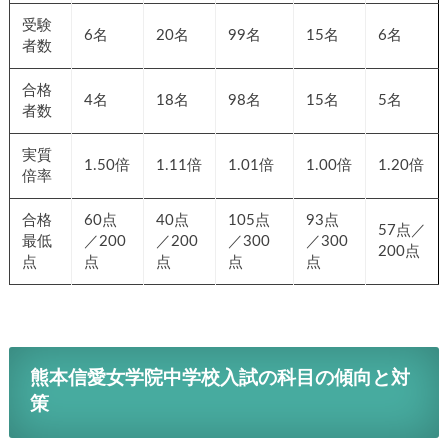
応募
6名
20名
101名
15名
6名
者数
受験
6名
20名
99名
15名
6名
者数
合格
4名
18名
98名
15名
5名
者数
実質
1.50
1.11
1.00
1.01倍
1.20倍
倍率
倍
倍
倍
合格
60点
40点
105点
93点
57点
最低
／200
／200
／300
／300
／200
点
点
点
点
点
点
熊本信愛女学院中学校入試の科目の傾向と