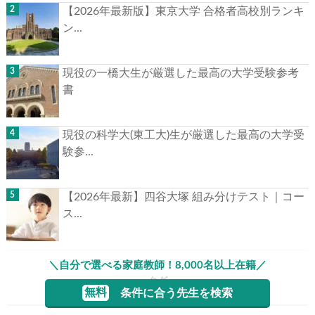
人気記事
MARCH付属高校の偏差値と特徴の一覧を紹
介！メリ...
【2026年最新版】東京大学 合格者高校別ラン
キン...
現役の一橋大生が厳選した最高の大学受験参
考書
現役の科学大(東工大)生が厳選した最高の大学
受験参...
＼自分で選べる家庭教師！8,000名以上在籍／
無料
条件に合う先生を検索
【2026年最新】四谷大塚 組み分けテスト｜コ
ース...