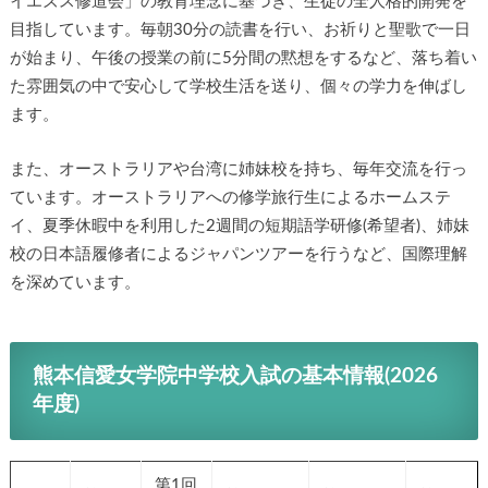
きイエズス修道会」の教育理念に基づき、生徒の全人格的開
発を目指しています。毎朝30分の読書を行い、お祈りと聖歌
で一日が始まり、午後の授業の前に5分間の黙想をするなど、
落ち着いた雰囲気の中で安心して学校生活を送り、個々の学
力を伸ばします。
また、オーストラリアや台湾に姉妹校を持ち、毎年交流を行
っています。オーストラリアへの修学旅行生によるホームス
テイ、夏季休暇中を利用した2週間の短期語学研修(希望者)、
姉妹校の日本語履修者によるジャパンツアーを行うなど、国
際理解を深めています。
熊本信愛女学院中学校入試の基本情報(2026
年度)
第1