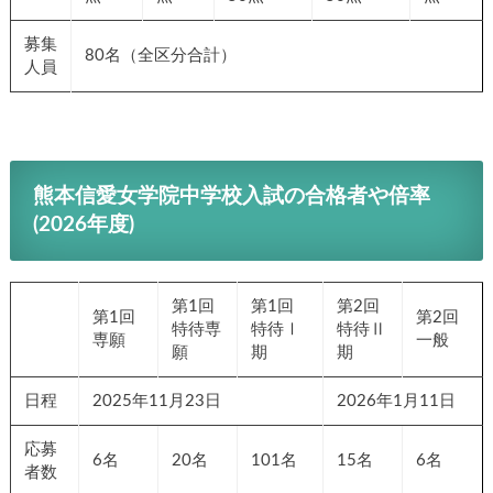
算数
算数
算数
理科 50
理科 50
100
100
100
点／社
点／社会
点
点
点
会 50点
50点
募集
80名（全区分合計）
人員
熊本信愛女学院中学校入試の合格者や倍率
(2026年度)
第1回
第1回
第2回
第1回
第2回
特待
特待Ⅰ
特待Ⅱ
専願
一般
専願
期
期
日程
2025年11月23日
2026年1月11日