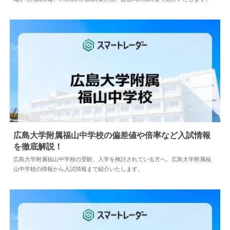
椙山女学園中学校の偏差値や倍率など入試情報と対
策方法を徹底解説！
2024.04.02
中学情報
椙山女学園中学校の受験、入学を検討されている方へ。椙山女学園中学校の
情報から入試情報、科目別の入試対策方法、過去問の傾向まで紹介いたしま
す。
広島大学附属福山中学校の偏差値や倍率など入試情
報を徹底解説！
2024.04.18
中学情報