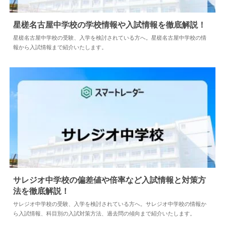
星槎名古屋中学校の学校情報や入試情報を徹底解説！
星槎名古屋中学校の受験、入学を検討されている方へ。星槎名古屋中学校の情
報から入試情報まで紹介いたします。
2024.04.02
中学情報
サレジオ中学校の偏差値や倍率など入試情報と対策方
法を徹底解説！
2024.04.02
中学情報
サレジオ中学校の受験、入学を検討されている方へ。サレジオ中学校の情報か
ら入試情報、科目別の入試対策方法、過去問の傾向まで紹介いたします。