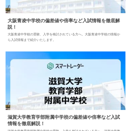
大阪青凌中学校の偏差値や倍率など入試情報を徹底解
説！
2024.05.10
中学情報
大阪青凌中学校の受験、入学を検討されている方へ。大阪青凌中学校の情報か
ら入試情報まで紹介いたします。
滋賀大学教育学部附属中学校の偏差値や倍率など入試
情報を徹底解説！
2024.04.18
中学情報