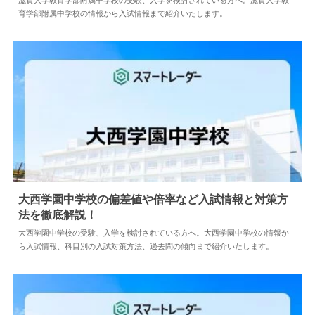
滋賀大学教育学部附属中学校の受験、入学を検討されている方へ。滋賀大学教
育学部附属中学校の情報から入試情報まで紹介いたします。
大西学園中学校の偏差値や倍率など入試情報と対策方
法を徹底解説！
2026.08.04
中学情報
大西学園中学校の受験、入学を検討されている方へ。大西学園中学校の情報か
ら入試情報、科目別の入試対策方法、過去問の傾向まで紹介いたします。