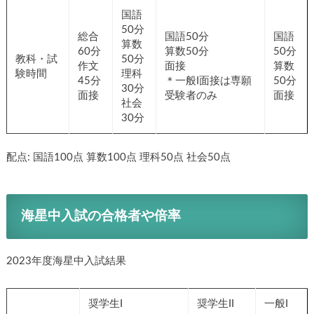
国語
50分
総合
国語50分
国語
算数
60分
算数50分
50分
教科・試
50分
作文
面接
算数
験時間
理科
45分
＊一般I面接は専願
50分
30分
面接
受験者のみ
面接
社会
30分
配点: 国語100点 算数100点 理科50点 社会50点
海星中入試の合格者や倍率
2023年度海星中入試結果
奨学生I
奨学生II
一般I