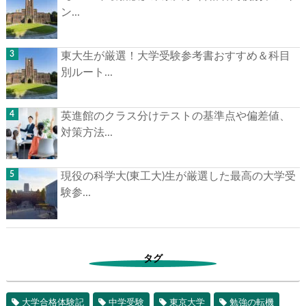
ン...
東大生が厳選！大学受験参考書おすすめ＆科目
別ルート...
英進館のクラス分けテストの基準点や偏差値、
対策方法...
現役の科学大(東工大)生が厳選した最高の大学受
験参...
タグ
大学合格体験記
中学受験
東京大学
勉強の転機