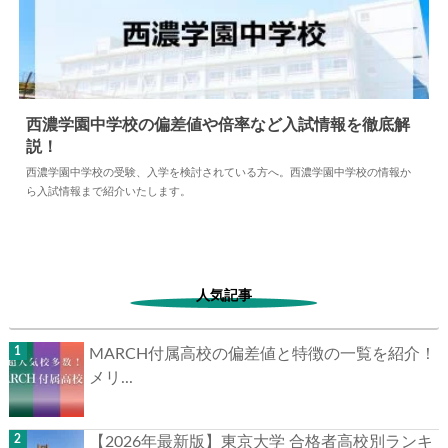
西濃学園中学校の偏差値や倍率など入試情報を徹底解
説！
2026.08.04
中学情報
西濃学園中学校の受験、入学を検討されている方へ。西濃学園中学校の情報か
ら入試情報まで紹介いたします。
人気記事
MARCH付属高校の偏差値と特徴の一覧を紹介！
メリ...
【2026年最新版】東京大学 合格者高校別ランキ