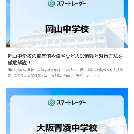
岡山中学校の偏差値や倍率など入試情報と対策方法を
徹底解説！
2026.07.12
中学情報
岡山中学校の受験、入学を検討されている方へ。岡山中学校の情報から入試情
報、科目別の入試対策方法、過去問の傾向まで紹介いたします。