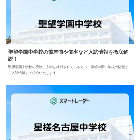
聖望学園中学校の偏差値や倍率など入試情報を徹底解
説！
2024.05.10
中学情報
聖望学園中学校の受験、入学を検討されている方へ。聖望学園中学校の情報か
ら入試情報まで紹介いたします。