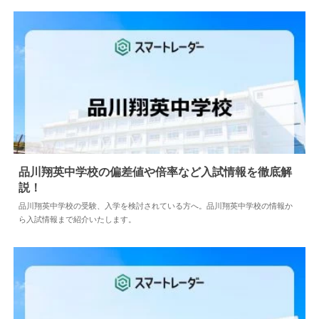
品川翔英中学校の偏差値や倍率など入試情報を徹底解
説！
2024.04.02
中学情報
品川翔英中学校の受験、入学を検討されている方へ。品川翔英中学校の情報か
ら入試情報まで紹介いたします。