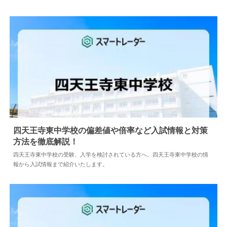
四天王寺東中学校の偏差値や倍率など入試情報と対策
方法を徹底解説！
2024.04.02
中学情報
四天王寺東中学校の受験、入学を検討されている方へ。四天王寺東中学校の情
報から入試情報まで紹介いたします。