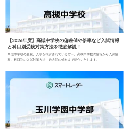
【2026年度】高槻中学校の偏差値や倍率など入試情報
と科目別受験対策方法を徹底解説！
2026.05.26
中学情報
高槻中学校の受験、入学を検討されている方へ。高槻中学校の情報から入試情
報、科目別の入試対策方法、過去問の傾向まで紹介いたします。