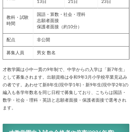
13日
21日
23日
国語・算数・社会・理科
教科・試験
志願者面接
時間
保護者面接（約10分）
配点
非公開
募集人員
男女 数名
才教学園は小中一貫の9年制で、中学からの入学は「新7年生」
として募集されます。出願資格は令和9年3月小学校卒業見込み
の者です。あわせて新8年生(現中学1年)・新9年生(現中学2年)の
編入も各学年数名を同じ日程で募集しており、こちらは国語・
数学・社会・理科・英語と志願者面接・保護者面接で選考され
ます。