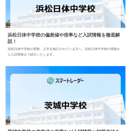
浜松日体中学校の偏差値や倍率など入試情報を徹底解
説！
2026.08.04
中学情報
浜松日体中学校の受験、入学を検討されている方へ。浜松日体中学校の情報か
ら入試情報まで紹介いたします。