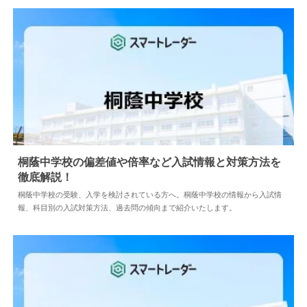
桐蔭中学校の偏差値や倍率など入試情報と対策方法を
徹底解説！
2024.04.18
中学情報
桐蔭中学校の受験、入学を検討されている方へ。桐蔭中学校の情報から入試情
報、科目別の入試対策方法、過去問の傾向まで紹介いたします。