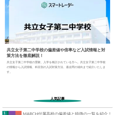
共立女子第二中学校の偏差値や倍率など入試情報と対
策方法を徹底解説！
2024.04.02
中学情報
共立女子第二中学校の受験、入学を検討されている方へ。共立女子第二中学校
の情報から入試情報、科目別の入試対策方法、過去問の傾向まで紹介いたしま
す。
人気記事
MARCH付属高校の偏差値と特徴の一覧を紹介！