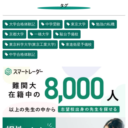
タグ
大学合格体験記
中学受験
東京大学
勉強の転機
京都大学
一橋大学
駿台予備校
東京科学大学(東京工業大学)
東進衛星予備校
中学合格体験記