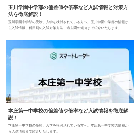
玉川学園中学部の偏差値や倍率など入試情報と対策方
法を徹底解説！
2024.05.10
中学情報
玉川学園中学部の受験、入学を検討されている方へ。玉川学園中学部の情報か
ら入試情報、科目別の入試対策方法、過去問の傾向まで紹介いたします。
本庄第一中学校の偏差値や倍率など入試情報を徹底解
説！
2024.04.02
中学情報
本庄第一中学校の受験、入学を検討されている方へ。本庄第一中学校の情報か
ら入試情報まで紹介いたします。