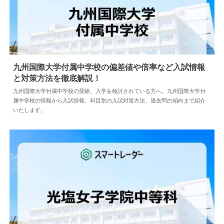
九州国際大学付属中学校の偏差値や倍率など入試情報
と対策方法を徹底解説！
2024.04.02
中学情報
九州国際大学付属中学校の受験、入学を検討されている方へ。九州国際大学付
属中学校の情報から入試情報、科目別の入試対策方法、過去問の傾向まで紹介
いたします。