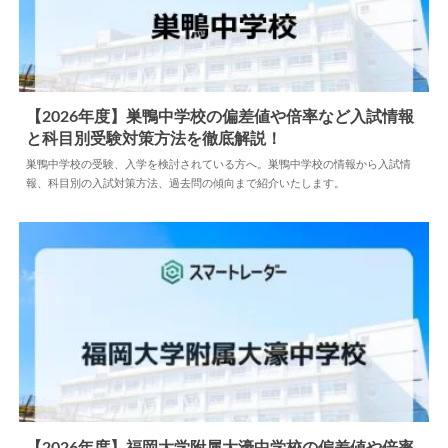
【2026年度】巣鴨中学校の偏差値や倍率など入試情報
と科目別受験対策方法を徹底解説！
2025.04.15
中学情報
巣鴨中学校の受験、入学を検討されている方へ。巣鴨中学校の情報から入試情
報、科目別の入試対策方法、過去問の傾向まで紹介いたします。