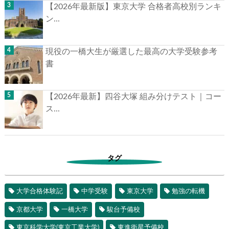
【2026年最新版】東京大学 合格者高校別ランキ
ン...
現役の一橋大生が厳選した最高の大学受験参考
書
【2026年最新】四谷大塚 組み分けテスト｜コー
ス...
タグ
大学合格体験記
中学受験
東京大学
勉強の転機
京都大学
一橋大学
駿台予備校
東京科学大学(東京工業大学)
東進衛星予備校