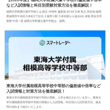
【2026年度】福岡大学附属大濠中学校の偏差値や倍率
など入試情報と科目別受験対策方法を徹底解説！
2026.05.27
中学情報
福岡大学附属大濠中学校とは 創立 1948年 偏差値 63~64 主体 私立 所在地 福岡
県福岡市中央区六本松1丁目12−1 最寄り駅 六本松駅から徒歩6分 体制 男女共学
形態 中高一貫 福岡大学附属大濠中学校は、福岡…
東海大学付属相模高等学校中等部の偏差値や倍率など
入試情報と対策方法を徹底解説！
2026.07.09
中学情報
東海大学付属相模高等学校中等部の受験、入学を検討されている方へ。東海大
学付属相模高等学校中等部の情報から入試情報、科目別の入試対策方法、過去
問の傾向まで紹介いたします。