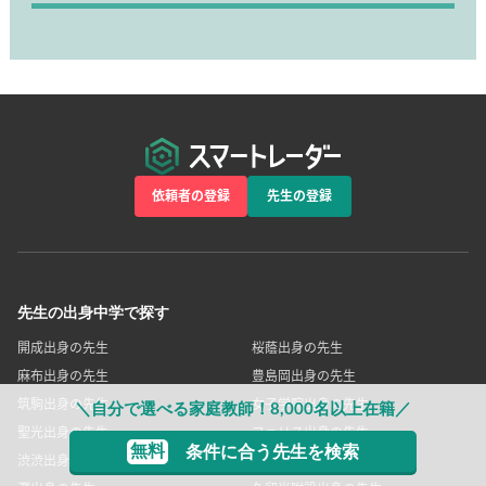
依頼者の登録
先生の登録
先生の出身中学で探す
開成出身の先生
桜蔭出身の先生
麻布出身の先生
豊島岡出身の先生
筑駒出身の先生
女子学院出身の先生
＼自分で選べる家庭教師！8,000名以上在籍／
聖光出身の先生
フェリス出身の先生
無料
条件に合う先生を検索
渋渋出身の先生
渋幕出身の先生