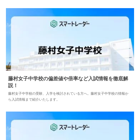
藤村女子中学校の偏差値や倍率など入試情報を徹底解
説！
2026.08.04
中学情報
藤村女子中学校の受験、入学を検討されている方へ。藤村女子中学校の情報か
ら入試情報まで紹介いたします。