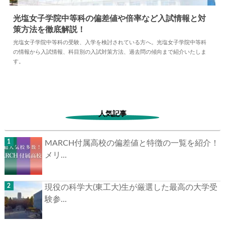
光塩女子学院中等科の偏差値や倍率など入試情報と対
策方法を徹底解説！
2024.05.10
中学情報
光塩女子学院中等科の受験、入学を検討されている方へ。光塩女子学院中等科
の情報から入試情報、科目別の入試対策方法、過去問の傾向まで紹介いたしま
す。
人気記事
MARCH付属高校の偏差値と特徴の一覧を紹介！
メリ...
現役の科学大(東工大)生が厳選した最高の大学受
験参...