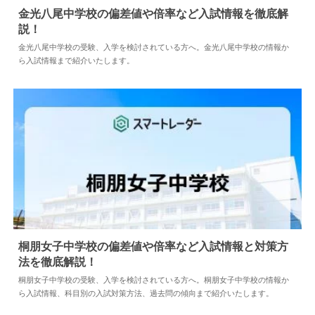
金光八尾中学校の偏差値や倍率など入試情報を徹底解
説！
2026.08.04
中学情報
金光八尾中学校の受験、入学を検討されている方へ。金光八尾中学校の情報か
ら入試情報まで紹介いたします。
桐朋女子中学校の偏差値や倍率など入試情報と対策方
法を徹底解説！
2024.04.02
中学情報
桐朋女子中学校の受験、入学を検討されている方へ。桐朋女子中学校の情報か
ら入試情報、科目別の入試対策方法、過去問の傾向まで紹介いたします。