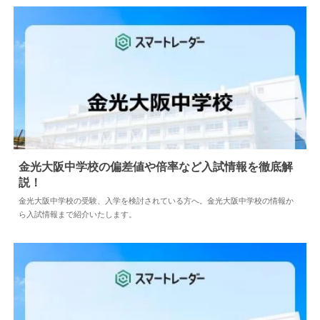
金光大阪中学校の偏差値や倍率など入試情報を徹底解
説！
2024.05.10
中学情報
金光大阪中学校の受験、入学を検討されている方へ。金光大阪中学校の情報か
ら入試情報まで紹介いたします。