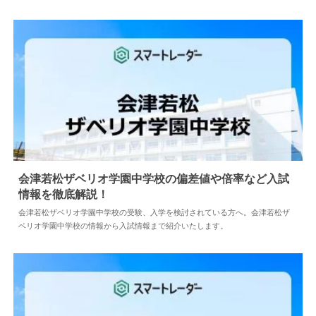
会津若松ザベリオ学園中学校の偏差値や倍率など入試
情報を徹底解説！
2026.08.04
中学情報
会津若松ザベリオ学園中学校の受験、入学を検討されている方へ。会津若松ザ
ベリオ学園中学校の情報から入試情報まで紹介いたします。