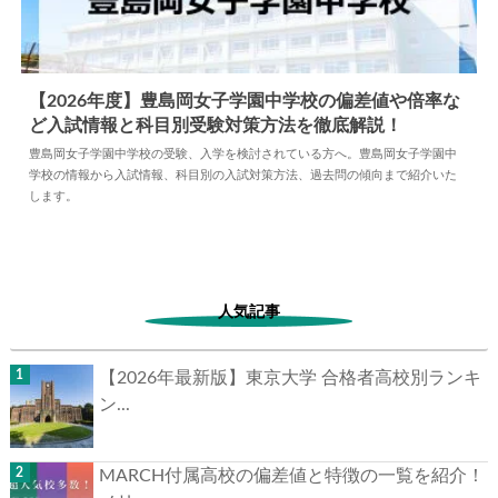
【2026年度】豊島岡女子学園中学校の偏差値や倍率な
ど入試情報と科目別受験対策方法を徹底解説！
2025.04.11
中学情報
豊島岡女子学園中学校の受験、入学を検討されている方へ。豊島岡女子学園中
学校の情報から入試情報、科目別の入試対策方法、過去問の傾向まで紹介いた
します。
人気記事
【2026年最新版】東京大学 合格者高校別ランキ
ン...
MARCH付属高校の偏差値と特徴の一覧を紹介！