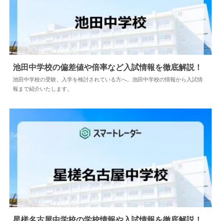
池田中学校の偏差値や倍率など入試情報を徹底解説！
池田中学校の受験、入学を検討されている方へ。池田中学校の情報から入試情
報まで紹介いたします。
2024.04.02
中学情報
星槎名古屋中学校の学校情報や入試情報を徹底解説！