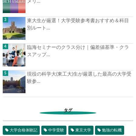
メリ...
東大生が厳選！大学受験参考書おすすめ＆科目
別ルート...
臨海セミナーのクラス分け｜偏差値基準・クラ
スアップ...
現役の科学大(東工大)生が厳選した最高の大学受
験参...
タグ
大学合格体験記
中学受験
東京大学
勉強の転機