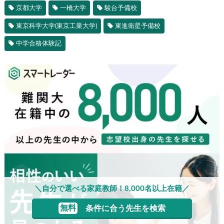
京都大学
一橋大学
駿台予備校
東京科学大学(東京工業大学)
東進衛星予備校
中学合格体験記
＼自分で選べる家庭教師！8,000名以上在籍／
無料
条件に合う先生を検索