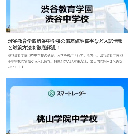
渋谷教育学園渋谷中学校の偏差値や倍率など入試情報
と対策方法を徹底解説！
2025.03.02
中学情報
渋谷教育学園渋谷中学校の受験、入学を検討されている方へ。渋谷教育学園渋
谷中学校の情報から入試情報、科目別の入試対策方法、過去問の傾向まで紹介
いたします。