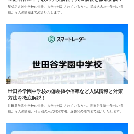
星槎名古屋中学校の受験、入学を検討されている方へ。星槎名古屋中学校の情
報から入試情報まで紹介いたします。
2024.04.02
中学情報
世田谷学園中学校の偏差値や倍率など入試情報と対策
方法を徹底解説！
2024.04.02
中学情報
世田谷学園中学校の受験、入学を検討されている方へ。世田谷学園中学校の情
報から入試情報、科目別の入試対策方法、過去問の傾向まで紹介いたします。