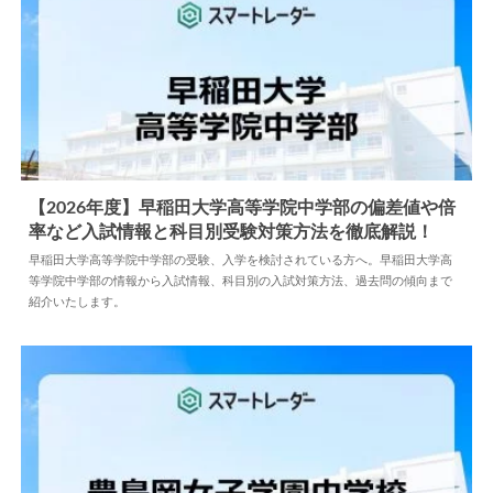
【2026年度】早稲田大学高等学院中学部の偏差値や倍
率など入試情報と科目別受験対策方法を徹底解説！
2026.07.12
中学情報
早稲田大学高等学院中学部の受験、入学を検討されている方へ。早稲田大学高
等学院中学部の情報から入試情報、科目別の入試対策方法、過去問の傾向まで
紹介いたします。