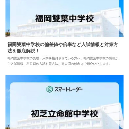
福岡雙葉中学校の偏差値や倍率など入試情報と対策方
法を徹底解説！
2026.06.23
中学情報
福岡雙葉中学校の受験、入学を検討されている方へ。福岡雙葉中学校の情報か
ら入試情報、科目別の入試対策方法、過去問の傾向まで紹介いたします。