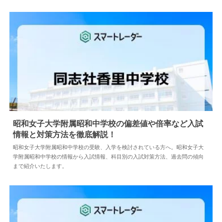
昭和女子大学附属昭和中学校の偏差値や倍率など入試
情報と対策方法を徹底解説！
2026.07.16
中学情報
昭和女子大学附属昭和中学校の受験、入学を検討されている方へ。昭和女子大
学附属昭和中学校の情報から入試情報、科目別の入試対策方法、過去問の傾向
まで紹介いたします。