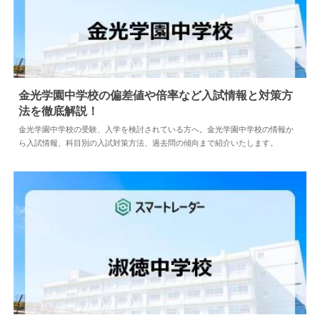
金光学園中学校の偏差値や倍率など入試情報と対策方
法を徹底解説！
2026.08.04
中学情報
金光学園中学校の受験、入学を検討されている方へ。金光学園中学校の情報か
ら入試情報、科目別の入試対策方法、過去問の傾向まで紹介いたします。