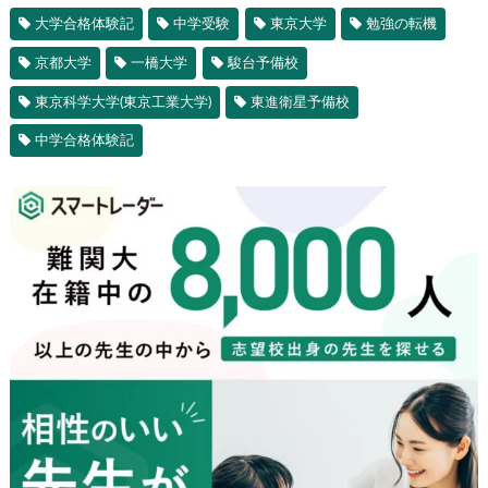
大学合格体験記
中学受験
東京大学
勉強の転機
京都大学
一橋大学
駿台予備校
東京科学大学(東京工業大学)
東進衛星予備校
中学合格体験記