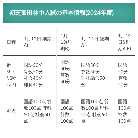
初芝富田林中入試の基本情報(2024年度)
1月
1月14
1月13日(前期
1月14日(後期
日程
13(前
日(後
A)
A )
期B)
期A,B)
国語
教
国語50分
国語50分
国語
50分
科・
算数50分
算数50分
50分
算数
試験
社会40分
理社融合50
算数
50分
時間
理科40分
分
50分
国語100点 算
国語
国語100点 算
国語
数100点 理科
100点
数100点 理科
100点
配点
50点 社会50
算数
50点 社会50
算数
点
100点
点
100点