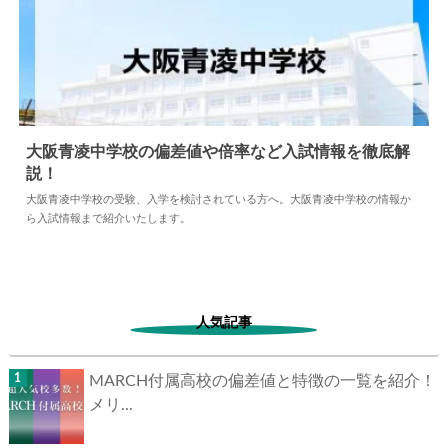
大阪青凌中学校の偏差値や倍率など入試情報を徹底解
説！
2024.05.10
中学情報
大阪青凌中学校の受験、入学を検討されている方へ。大阪青凌中学校の情報か
ら入試情報まで紹介いたします。
人気記事
MARCH付属高校の偏差値と特徴の一覧を紹介！
メリ...