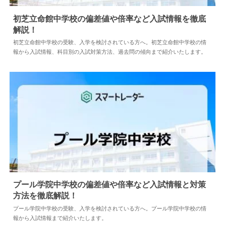
初芝立命館中学校の偏差値や倍率など入試情報を徹底
解説！
2024.04.02
中学情報
初芝立命館中学校の受験、入学を検討されている方へ。初芝立命館中学校の情
報から入試情報、科目別の入試対策方法、過去問の傾向まで紹介いたします。
プール学院中学校の偏差値や倍率など入試情報と対策
方法を徹底解説！
2024.04.02
中学情報
プール学院中学校の受験、入学を検討されている方へ。プール学院中学校の情
報から入試情報まで紹介いたします。