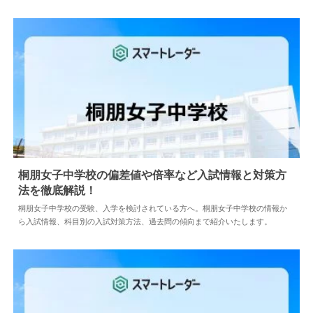
桐朋女子中学校の偏差値や倍率など入試情報と対策方
法を徹底解説！
2024.04.02
中学情報
桐朋女子中学校の受験、入学を検討されている方へ。桐朋女子中学校の情報か
ら入試情報、科目別の入試対策方法、過去問の傾向まで紹介いたします。