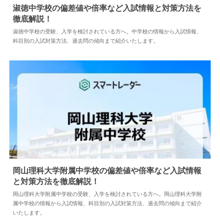
淑徳中学校の偏差値や倍率など入試情報と対策方法を
徹底解説！
2026.07.03
中学情報
淑徳中学校の受験、入学を検討されている方へ。中学校の情報から入試情報、
科目別の入試対策方法、過去問の傾向まで紹介いたします。
岡山理科大学附属中学校の偏差値や倍率など入試情報
と対策方法を徹底解説！
2024.04.02
中学情報
岡山理科大学附属中学校の受験、入学を検討されている方へ。岡山理科大学附
属中学校の情報から入試情報、科目別の入試対策方法、過去問の傾向まで紹介
いたします。