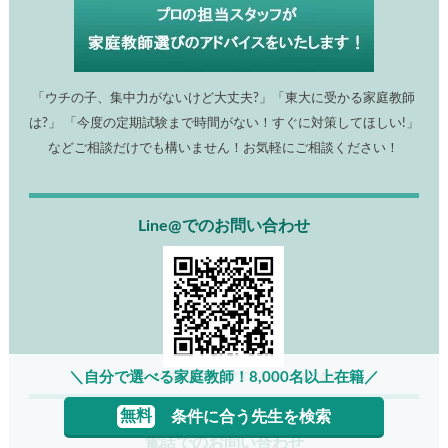
「ウチの子、集中力がないけど大丈夫?」「東大に受かる家庭教師
は?」 「今度の定期試験まで時間がない！すぐに対策してほしい!」
などご相談だけでも構いません！お気軽にご相談ください！
Line@でのお問い合わせ
＼自分で選べる家庭教師！8,000名以上在籍／
スマートフォンの場合はクリックでお友達に追加できます。
無料
条件に合う先生を検索
電話でのお問い合わせ