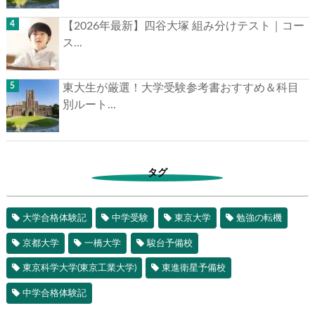
【2026年最新】四谷大塚 組み分けテスト｜コー
ス...
東大生が厳選！大学受験参考書おすすめ＆科目
別ルート...
タグ
大学合格体験記
中学受験
東京大学
勉強の転機
京都大学
一橋大学
駿台予備校
東京科学大学(東京工業大学)
東進衛星予備校
中学合格体験記