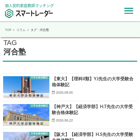
個人契約家庭教師マッチング
TOP
コラム
タグ : 河合塾
TAG
河合塾
大学合格体験記
【東大】【理科II類】Y.I先生の大学受験合
格体験記
2026.08.05
大学合格体験記
【神戸大】【経済学部】H.T先生の大学受
験合格体験記
2026.06.22
大学合格体験記
【阪大】【経済学部】H.S先生の大学受験