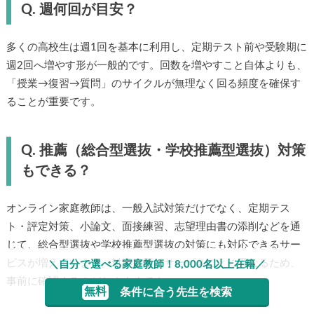
Q. 週何回が目安？
多くの高校生は週1回を基本に利用し、定期テスト前や受験期に
週2回へ増やす形が一般的です。回数を増やすこと自体よりも、
「授業→復習→質問」のサイクルが無理なく回る頻度を確保す
ることが重要です。
Q. 推薦（総合型選抜・学校推薦型選抜）対策
もできる？
オンライン家庭教師は、一般入試対策だけでなく、定期テス
ト・評定対策、小論文、面接練習、志望理由書の添削などを通
じて、総合型選抜や学校推薦型選抜の対策にも対応できるサー
ビスが増えています。対応範囲はサービスごとに異なるため、
＼自分で選べる家庭教師！8,000名以上在籍／
事前に確認するのがおすすめです。
無料
条件に合う先生を検索