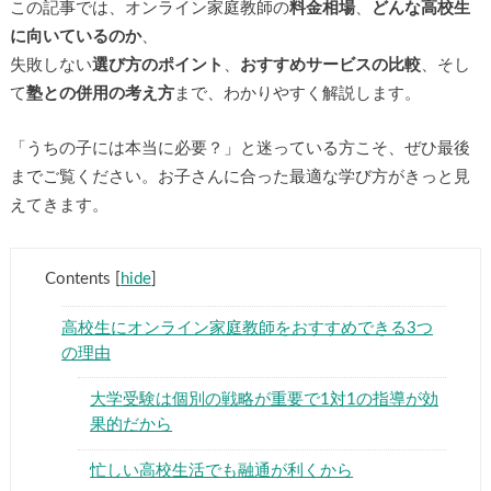
この記事では、オンライン家庭教師の
料金相場
、
どんな高校生
に向いているのか
、
失敗しない
選び方のポイント
、
おすすめサービスの比較
、そし
て
塾との併用の考え方
まで、わかりやすく解説します。
「うちの子には本当に必要？」と迷っている方こそ、ぜひ最後
までご覧ください。お子さんに合った最適な学び方がきっと見
えてきます。
Contents
[
hide
]
高校生にオンライン家庭教師をおすすめできる3つ
の理由
大学受験は個別の戦略が重要で1対1の指導が効
果的だから
忙しい高校生活でも融通が利くから