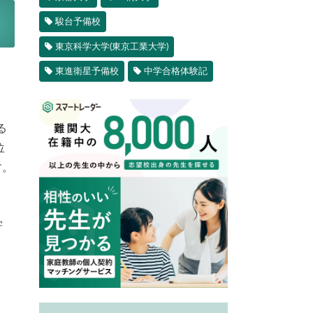
駿台予備校
東京科学大学(東京工業大学)
、
東進衛星予備校
中学合格体験記
る
位
す。
学
。