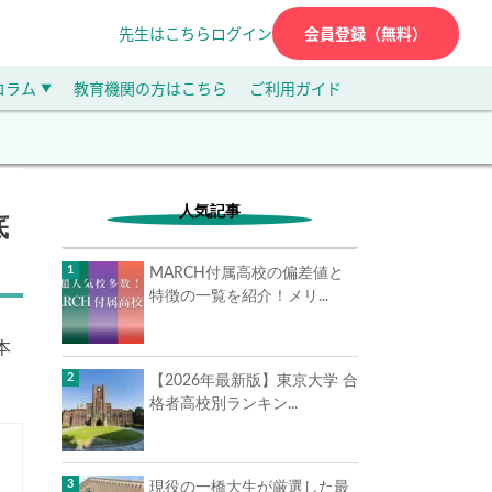
先生はこちら
ログイン
会員登録（無料）
コラム
教育機関の方はこちら
ご利用ガイド
▼
人気記事
底
MARCH付属高校の偏差値と
特徴の一覧を紹介！メリ...
本
【2026年最新版】東京大学 合
格者高校別ランキン...
現役の一橋大生が厳選した最