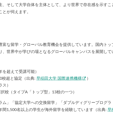
生、そして大学自体を主体として、より世界で存在感を示すこ
ことが伺えます。
豊富な留学・グローバル教育機会を提供しています。国内トッ
り、世界中が学びの場となるグローバルキャンパスを展開して
・学年を超えて受講可能）
00校超と協定（出典:
早稲田大学 国際連携機構
）
クラス）
U採択校（タイプA「トップ型」13校の一つ）
ラム」「協定大学への交換留学」「ダブルディグリープログラ
間1,500名以上の学生が海外留学を経験しています（出典:
早