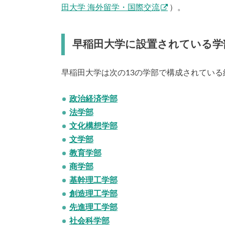
田大学 海外留学・国際交流
）。
早稲田大学に設置されている学
早稲田大学は次の13の学部で構成されてい
政治経済学部
法学部
文化構想学部
文学部
教育学部
商学部
基幹理工学部
創造理工学部
先進理工学部
社会科学部