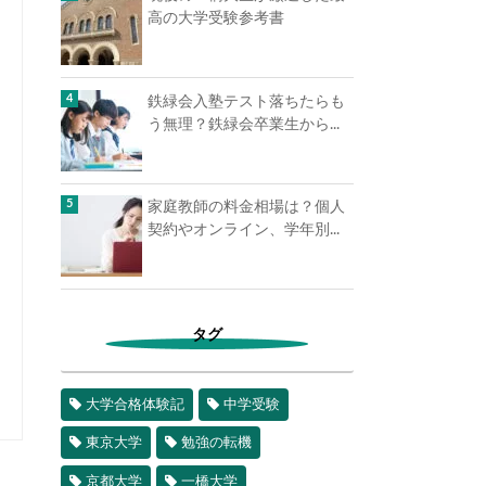
高の大学受験参考書
鉄緑会入塾テスト落ちたらも
う無理？鉄緑会卒業生から...
家庭教師の料金相場は？個人
契約やオンライン、学年別...
タグ
大学合格体験記
中学受験
東京大学
勉強の転機
京都大学
一橋大学