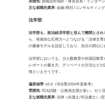
雰囲気
: 就職志向強め・体育会系・インター
主な就職先業界
: 金融/商社/コンサルティン
法学部
法学部も、政治経済学部と並んで難関とされ
ら、発展的な応用力へとつなげる「法律主専
の履修モデルを設定しており、自分の関心に
法学部においても、少人数教育や外国語教育
レポートの書き方、ディベートの方法などの
徴といえそうです。
偏差値帯
: 65.0（河合塾2026年度参考）
雰囲気
: 司法試験・公務員志望が多い。ゼ
主な就職先業界
: 法律（弁護士/司法書士）/