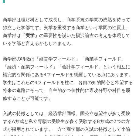
商学部は理財科として成長し、商学系統の学問の成熟を待って
独立した学部です。実学を重視する商学という学問の性質上、
商学部は
「実学」
の重要性を説いた福沢諭吉の考えを体現して
いる学部と言えるかもしれません。
商学部の特徴は「経営学フィールド」「商業学フィールド」
「経済・産業フィールド」「会計学フィールド」という相互に
補完的な関係にある4フィールドを網羅している点にあります。
学生はこれらの4フィールドを柱に、各自の知的関心と希望する
将来の進路にそって、自主的かつ個性的に専攻分野や科目を履
修することが可能です。
入試の特徴としては、経済学部同様、国公立志望生が多く受験
するA方式と私立専願の受験生が多く受験するB方式の2つの方
式が採用されています。一方で商学部の入試の特徴として小論