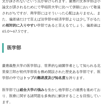
文が課されないという点が挙げられます。慶應の文系学部は小
論文が課されるためにで早稲田大学に比べて併願において敬遠
されがちですが、商学部にはそういった心配はありません。ま
た、偏差値だけで言えば法学部や経済学部よりは少し下がるた
め
相対的に入りやすい
学部であると言えるでしょう。偏差値は
65.0〜67.5です。
医学部
慶應義塾大学の医学部は、世界的な細菌学者として知られる北
里柴三郎が初代学部長を務め開設された歴史ある学部です。医
学部の中では
トップの難易度及び知名度
を誇ります。
医学部では
総合大学の強み
を生かし他学部との連携を進めてお
り、医療に関する諸問題を多角的に解決することを目指してい
ます。