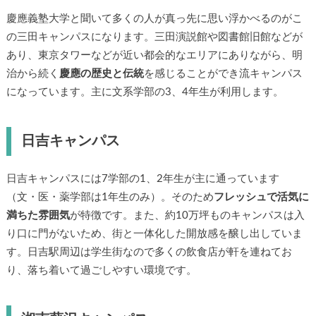
慶應義塾大学と聞いて多くの人が真っ先に思い浮かべるのがこ
の三田キャンパスになります。三田演説館や図書館旧館などが
あり、東京タワーなどが近い都会的なエリアにありながら、明
治から続く
慶應の歴史と伝統
を感じることができ流キャンパス
になっています。主に文系学部の3、4年生が利用します。
日吉キャンパス
日吉キャンパスには7学部の1、2年生が主に通っています
（文・医・薬学部は1年生のみ）。そのため
フレッシュで活気に
満ちた雰囲気
が特徴です。また、約10万坪ものキャンパスは入
り口に門がないため、街と一体化した開放感を醸し出していま
す。日吉駅周辺は学生街なので多くの飲食店が軒を連ねてお
り、落ち着いて過ごしやすい環境です。