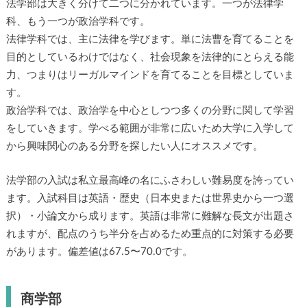
法学部は大きく分けて二つに分かれています。一つが法律学
科、もう一つが政治学科です。
法律学科では、主に法律を学びます。単に法曹を育てることを
目的としているわけではなく、社会現象を法律的にとらえる能
力、つまりはリーガルマインドを育てることを目標としていま
す。
政治学科では、政治学を中心としつつ多くの分野に関して学習
をしていきます。学べる範囲が非常に広いため大学に入学して
から興味関心のある分野を探したい人にオススメです。
法学部の入試は私立最高峰の名にふさわしい難易度を誇ってい
ます。入試科目は英語・歴史（日本史または世界史から一つ選
択）・小論文から成ります。英語は非常に難解な長文が出題さ
れますが、配点のうち半分を占めるため重点的に対策する必要
があります。偏差値は67.5〜70.0です。
商学部