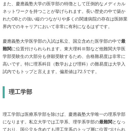
また、慶應義塾大学の医学部の特徴として圧倒的なメディカル
ネットワークを持つことが挙げられます。長い歴史の中で築か
れたOBとの強い縦のつながりや多くの関連病院の存在は医師業
界内でのキャリアにおいて非常に有利になるはずです。
慶應義塾大学医学部の入試は私立、国立含めた医学部の中で
最
難関
に位置付けられられます。東大理科Ⅲ類など他難関大学医
学部受験生の大部分も併願受験するため、合格難易度は非常に
高いです。特に理系科目（数学および理科）の難易度は大学入
試内でもトップと言えます。偏差値は72.5です。
理工学部
理工学部は医療系学部を除けば、慶應義塾大学唯一の理系学部
になります。私立大学では工学系、理学系学部の
最難関
となっ
ており、国公立を含めても理工学系のトップ層に位置づけられ