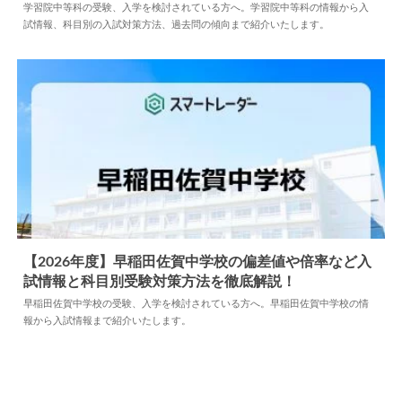
2026.07.16
中学情報
学習院中等科の受験、入学を検討されている方へ。学習院中等科の情報から入
試情報、科目別の入試対策方法、過去問の傾向まで紹介いたします。
【2026年度】早稲田佐賀中学校の偏差値や倍率など入
試情報と科目別受験対策方法を徹底解説！
2025.06.05
中学情報
早稲田佐賀中学校の受験、入学を検討されている方へ。早稲田佐賀中学校の情
報から入試情報まで紹介いたします。