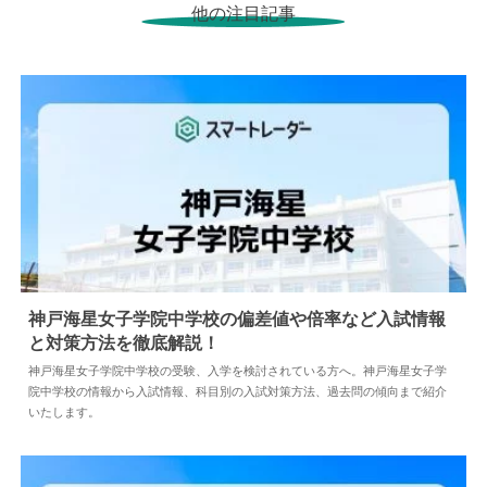
他の注目記事
神戸海星女子学院中学校の偏差値や倍率など入試情報
と対策方法を徹底解説！
2024.04.02
中学情報
神戸海星女子学院中学校の受験、入学を検討されている方へ。神戸海星女子学
院中学校の情報から入試情報、科目別の入試対策方法、過去問の傾向まで紹介
いたします。