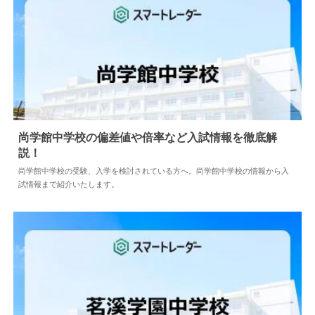
尚学館中学校の偏差値や倍率など入試情報を徹底解
説！
2024.04.02
中学情報
尚学館中学校の受験、入学を検討されている方へ。尚学館中学校の情報から入
試情報まで紹介いたします。