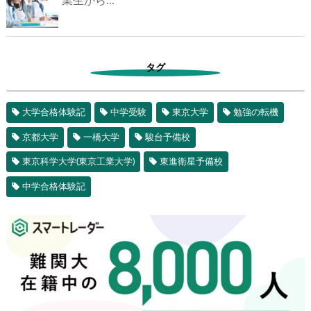
業生から...
タグ
大学合格体験記
中学受験
東京大学
勉強の転機
京都大学
一橋大学
駿台予備校
東京科学大学(東京工業大学)
東進衛星予備校
中学合格体験記