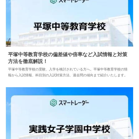
平塚中等教育学校の偏差値や倍率など入試情報と対策
方法を徹底解説！
2024.04.18
中学情報
平塚中等教育学校の受験、入学を検討されている方へ。平塚中等教育学校の情
報から入試情報、科目別の入試対策方法、過去問の傾向まで紹介いたします。