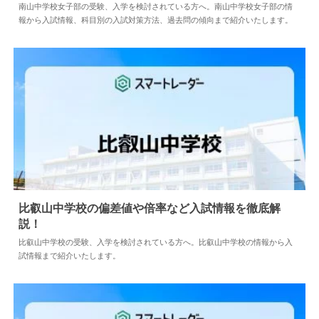
2024.04.02
中学情報
南山中学校女子部の受験、入学を検討されている方へ。南山中学校女子部の情
報から入試情報、科目別の入試対策方法、過去問の傾向まで紹介いたします。
比叡山中学校の偏差値や倍率など入試情報を徹底解
説！
2024.04.02
中学情報
比叡山中学校の受験、入学を検討されている方へ。比叡山中学校の情報から入
試情報まで紹介いたします。