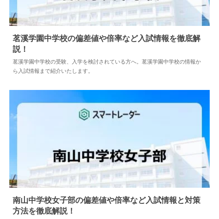
茗溪学園中学校の偏差値や倍率など入試情報を徹底解
説！
2024.05.10
中学情報
茗溪学園中学校の受験、入学を検討されている方へ。茗溪学園中学校の情報か
ら入試情報まで紹介いたします。
南山中学校女子部の偏差値や倍率など入試情報と対策
方法を徹底解説！