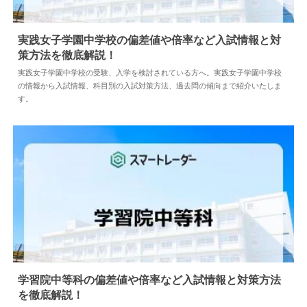
実践女子学園中学校の偏差値や倍率など入試情報と対
策方法を徹底解説！
2024.04.02
中学情報
実践女子学園中学校の受験、入学を検討されている方へ。実践女子学園中学校
の情報から入試情報、科目別の入試対策方法、過去問の傾向まで紹介いたしま
す。
学習院中等科の偏差値や倍率など入試情報と対策方法
を徹底解説！