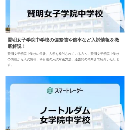
賢明女子学院中学校の偏差値や倍率など入試情報を徹
底解説！
2024.04.02
中学情報
賢明女子学院中学校の受験、入学を検討されている方へ。賢明女子学院中学校
の情報から入試情報、科目別の入試対策方法、過去問の傾向まで紹介いたしま
す。