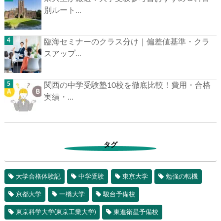
別ルート...
臨海セミナーのクラス分け｜偏差値基準・クラ
スアップ...
関西の中学受験塾10校を徹底比較！費用・合格
実績・...
タグ
大学合格体験記
中学受験
東京大学
勉強の転機
京都大学
一橋大学
駿台予備校
東京科学大学(東京工業大学)
東進衛星予備校