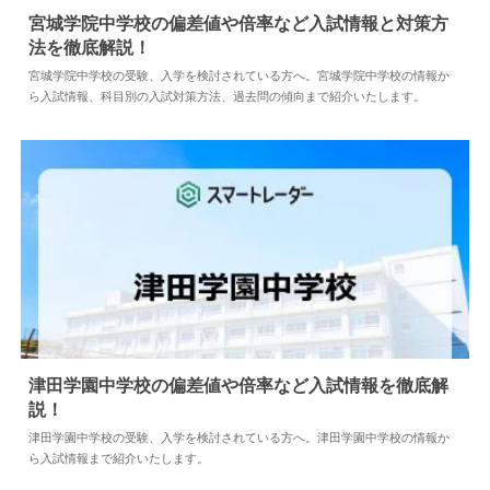
宮城学院中学校の偏差値や倍率など入試情報と対策方
法を徹底解説！
2024.04.02
中学情報
宮城学院中学校の受験、入学を検討されている方へ。宮城学院中学校の情報か
ら入試情報、科目別の入試対策方法、過去問の傾向まで紹介いたします。
津田学園中学校の偏差値や倍率など入試情報を徹底解
説！
2024.05.10
中学情報
津田学園中学校の受験、入学を検討されている方へ。津田学園中学校の情報か
ら入試情報まで紹介いたします。