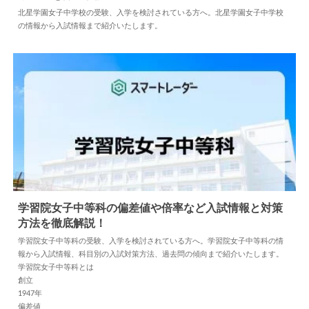
2024.05.10
中学情報
北星学園女子中学校の受験、入学を検討されている方へ。北星学園女子中学校
の情報から入試情報まで紹介いたします。
学習院女子中等科の偏差値や倍率など入試情報と対策
方法を徹底解説！
2026.07.02
中学情報
学習院女子中等科の受験、入学を検討されている方へ。学習院女子中等科の情
報から入試情報、科目別の入試対策方法、過去問の傾向まで紹介いたします。
学習院女子中等科とは
創立
1947年
偏差値