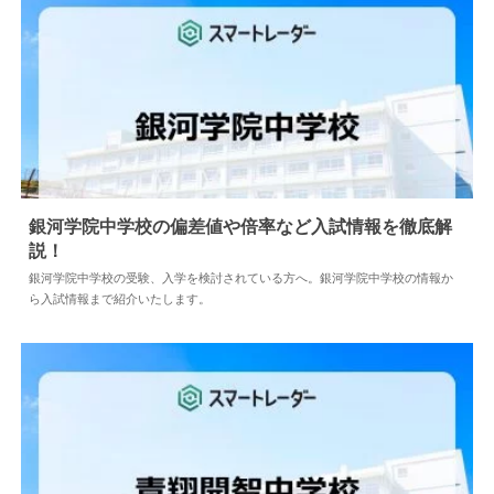
銀河学院中学校の偏差値や倍率など入試情報を徹底解
説！
2026.08.04
中学情報
銀河学院中学校の受験、入学を検討されている方へ。銀河学院中学校の情報か
ら入試情報まで紹介いたします。