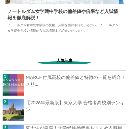
ノートルダム女学院中学校の偏差値や倍率など入試情
報を徹底解説！
2024.05.10
中学情報
ノートルダム女学院中学校の受験、入学を検討されている方へ。ノートルダム
女学院中学校の情報から入試情報まで紹介いたします。
人気記事
MARCH付属高校の偏差値と特徴の一覧を紹介！
メリ...
【2026年最新版】東京大学 合格者高校別ランキ
ン...
東大生が厳選！大学受験参考書おすすめ＆科目