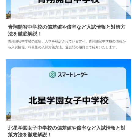
青翔開智中学校の偏差値や倍率など入試情報と対策方
法を徹底解説！
2026.06.23
中学情報
青翔開智中学校の受験、入学を検討されている方へ。青翔開智中学校の情報か
ら入試情報、科目別の入試対策方法、過去問の傾向まで紹介いたします。
北星学園女子中学校の偏差値や倍率など入試情報と対
策方法を徹底解説！