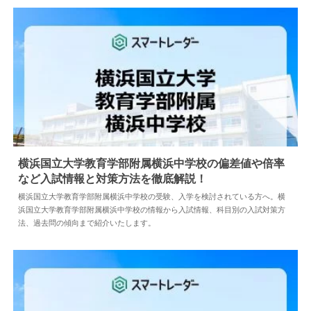
横浜国立大学教育学部附属横浜中学校の偏差値や倍率
など入試情報と対策方法を徹底解説！
2024.04.18
中学情報
横浜国立大学教育学部附属横浜中学校の受験、入学を検討されている方へ。横
浜国立大学教育学部附属横浜中学校の情報から入試情報、科目別の入試対策方
法、過去問の傾向まで紹介いたします。