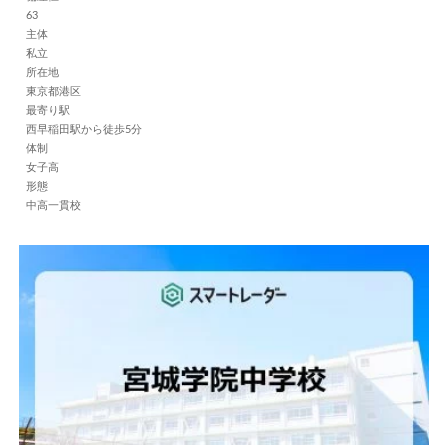
63
主体
私立
所在地
東京都港区
最寄り駅
西早稲田駅から徒歩5分
体制
女子高
形態
中高一貫校