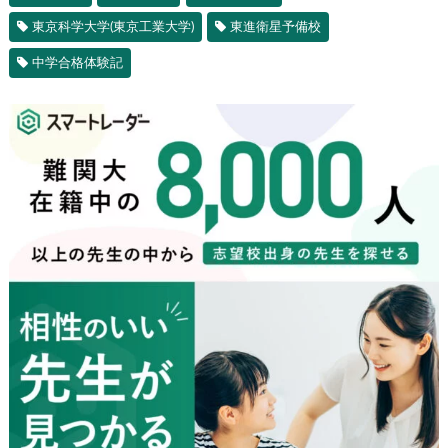
大学合格体験記
中学受験
東京大学
勉強の転機
京都大学
一橋大学
駿台予備校
東京科学大学(東京工業大学)
東進衛星予備校
中学合格体験記