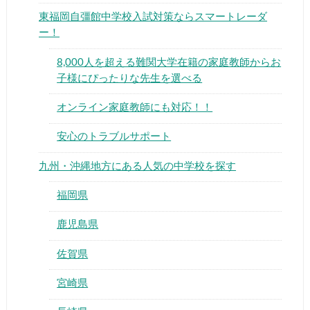
東福岡自彊館中学校入試対策ならスマートレーダ
ー！
8,000人を超える難関大学在籍の家庭教師から
お子様にぴったりな先生を選べる
▶
オンライン家庭教師にも対応！！
安心のトラブルサポート
▶
九州・沖縄地方にある人気の中学校を探す
福岡県
鹿児島県
佐賀県
宮崎県