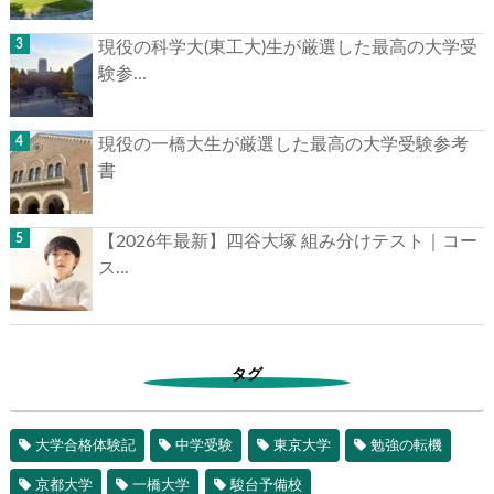
【2026年最新版】東京大学 合格者高校別ラン
キン...
現役の科学大(東工大)生が厳選した最高の大学
受験参...
現役の一橋大生が厳選した最高の大学受験参
考書
【2026年最新】四谷大塚 組み分けテスト｜コ
ース...
タグ