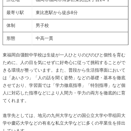
最寄り駅
東比恵駅から徒歩8分
体制
男子校
形態
中高一貫
東福岡自彊館中学校は生徒が一人ひとりのびのびと個性を育
むために、人の目を気にせずに好奇心に従って挑戦すること
ができる環境が整っています。また、普段から生活指導面に
おいては「あいさつ」「人の話を聞く姿勢」などの基礎・基
本を徹底させており、学習面では「学力徹底指導」「特別指
導」など個人に対応した指導などにより人間力・学力の両方
を徹底的に育てくれます。
進学先としては、地元の九州大学などの国公立大学や早稲田
大学や慶応大学などの有名な私立大学などに多くの卒業生を
排出しています。