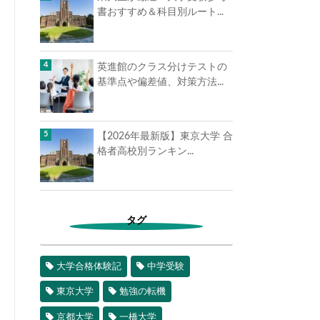
書おすすめ＆科目別ルート...
英進館のクラス分けテストの
基準点や偏差値、対策方法...
【2026年最新版】東京大学 合
格者高校別ランキン...
タグ
大学合格体験記
中学受験
東京大学
勉強の転機
京都大学
一橋大学