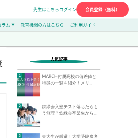
先生はこちら
ログイン
会員登録（無料）
コラム
教育機関の方はこちら
ご利用ガイド
▼
人気記事
策
MARCH付属高校の偏差値と
特徴の一覧を紹介！メリ...
鉄緑会入塾テスト落ちたらも
う無理？鉄緑会卒業生から...
東大生が厳選！大学受験参考