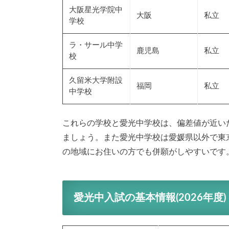
大阪星光学院中
大阪
私立
学校
ラ・サール中学
鹿児島
私立
校
久留米大学附設
福岡
私立
中学校
これらの学校と愛光中学校は、偏差値が近い
ましょう。また愛光中学校は愛媛県以外で東
の地域にお住いの方でも併願がしやすいです
愛光中入試の基本情報(2026年度)