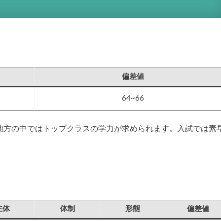
偏差値
64~66
国地方の中ではトップクラスの学力が求められます。入試では素
主体
体制
形態
偏差値