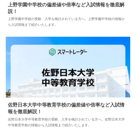
上野学園中学校の偏差値や倍率など入試情報を徹底解
説！
2024.04.02
中学情報
上野学園中学校の受験、入学を検討されている方へ。上野学園中学校の情報か
ら入試情報まで紹介いたします。
佐野日本大学中等教育学校の偏差値や倍率など入試情
報を徹底解説！
2024.04.02
中学情報
佐野日本大学中等教育学校の受験、入学を検討されている方へ。佐野日本大学
中等教育学校の情報から入試情報まで紹介いたします。