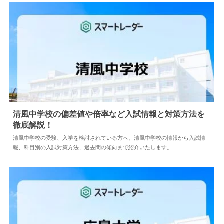
清風中学校の偏差値や倍率など入試情報と対策方法を
徹底解説！
2026.07.12
中学情報
清風中学校の受験、入学を検討されている方へ。清風中学校の情報から入試情
報、科目別の入試対策方法、過去問の傾向まで紹介いたします。