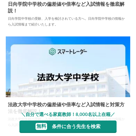
日向学院中学校の偏差値や倍率など入試情報を徹底解
説！
2026.08.04
中学情報
日向学院中学校の受験、入学を検討されている方へ。日向学院中学校の情報か
ら入試情報まで紹介いたします。
法政大学中学校の偏差値や倍率など入試情報と対策方
法を徹底解説！
＼自分で選べる家庭教師！8,000名以上在籍／
2024.04.02
中学情報
法政大学中学校の受験、入学を検討されている方へ。法政大学中学校の情報か
ら入試情報、科目別の入試対策方法、過去問の傾向まで紹介いたします。
無料
条件に合う先生を検索