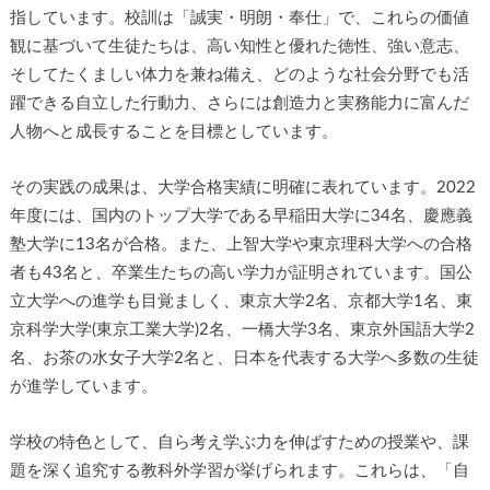
指しています。校訓は「誠実・明朗・奉仕」で、これらの価値
観に基づいて生徒たちは、高い知性と優れた徳性、強い意志、
そしてたくましい体力を兼ね備え、どのような社会分野でも活
躍できる自立した行動力、さらには創造力と実務能力に富んだ
人物へと成長することを目標としています。
その実践の成果は、大学合格実績に明確に表れています。2022
年度には、国内のトップ大学である早稲田大学に34名、慶應義
塾大学に13名が合格。また、上智大学や東京理科大学への合格
者も43名と、卒業生たちの高い学力が証明されています。国公
立大学への進学も目覚ましく、東京大学2名、京都大学1名、東
京科学大学(東京工業大学)2名、一橋大学3名、東京外国語大学2
名、お茶の水女子大学2名と、日本を代表する大学へ多数の生徒
が進学しています。
学校の特色として、自ら考え学ぶ力を伸ばすための授業や、課
題を深く追究する教科外学習が挙げられます。これらは、「自