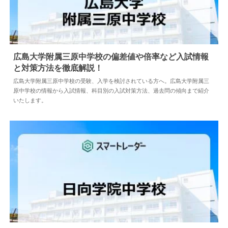
広島大学附属三原中学校の偏差値や倍率など入試情報
と対策方法を徹底解説！
2024.04.18
中学情報
広島大学附属三原中学校の受験、入学を検討されている方へ。広島大学附属三
原中学校の情報から入試情報、科目別の入試対策方法、過去問の傾向まで紹介
いたします。