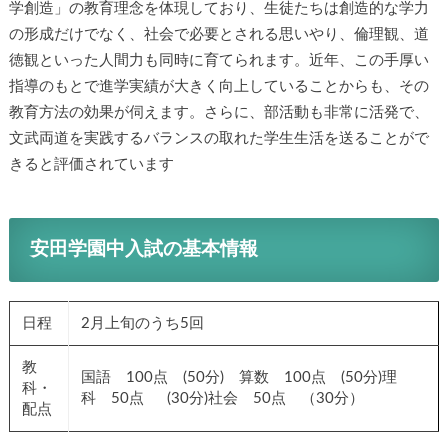
学創造」の教育理念を体現しており、生徒たちは創造的な学力
の形成だけでなく、社会で必要とされる思いやり、倫理観、道
徳観といった人間力も同時に育てられます。近年、この手厚い
指導のもとで進学実績が大きく向上していることからも、その
教育方法の効果が伺えます。さらに、部活動も非常に活発で、
文武両道を実践するバランスの取れた学生生活を送ることがで
きると評価されています
安田学園中入試の基本情報
日程
2月上旬のうち5回
教
国語 100点 (50分) 算数 100点 (50分)理
科・
科 50点 (30分)社会 50点 （30分）
配点