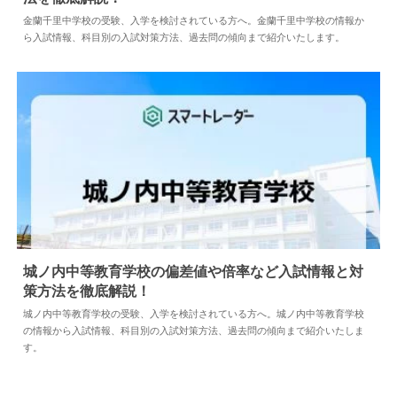
2024.04.02
中学情報
金蘭千里中学校の受験、入学を検討されている方へ。金蘭千里中学校の情報か
ら入試情報、科目別の入試対策方法、過去問の傾向まで紹介いたします。
城ノ内中等教育学校の偏差値や倍率など入試情報と対
策方法を徹底解説！
2024.04.18
中学情報
城ノ内中等教育学校の受験、入学を検討されている方へ。城ノ内中等教育学校
の情報から入試情報、科目別の入試対策方法、過去問の傾向まで紹介いたしま
す。