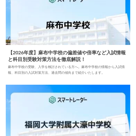
【2026年度】麻布中学校の偏差値や倍率など入試情報
と科目別受験対策方法を徹底解説！
2025.01.17
中学情報
麻布中学校の受験、入学を検討されている方へ。麻布中学校の情報から入試情
報、科目別の入試対策方法、過去問の傾向まで紹介いたします。