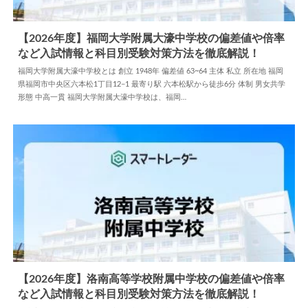
【2026年度】福岡大学附属大濠中学校の偏差値や倍率
など入試情報と科目別受験対策方法を徹底解説！
2026.05.27
中学情報
福岡大学附属大濠中学校とは 創立 1948年 偏差値 63~64 主体 私立 所在地 福岡
県福岡市中央区六本松1丁目12−1 最寄り駅 六本松駅から徒歩6分 体制 男女共学
形態 中高一貫 福岡大学附属大濠中学校は、福岡…
【2026年度】洛南高等学校附属中学校の偏差値や倍率
など入試情報と科目別受験対策方法を徹底解説！