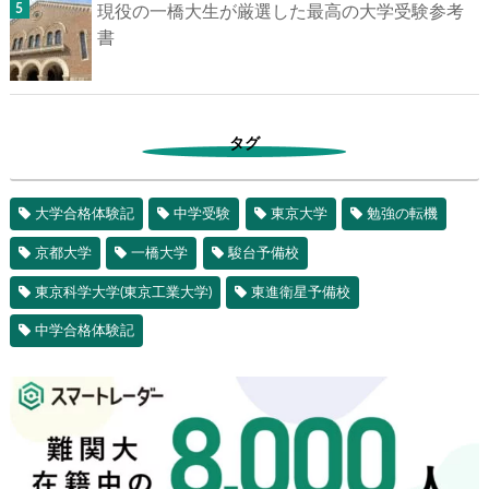
現役の一橋大生が厳選した最高の大学受験参考
書
タグ
大学合格体験記
中学受験
東京大学
勉強の転機
京都大学
一橋大学
駿台予備校
東京科学大学(東京工業大学)
東進衛星予備校
中学合格体験記