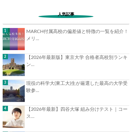
人気記事
MARCH付属高校の偏差値と特徴の一覧を紹介！
メリ...
【2026年最新版】東京大学 合格者高校別ランキ
ン...
現役の科学大(東工大)生が厳選した最高の大学受
験参...
【2026年最新】四谷大塚 組み分けテスト｜コー
ス...