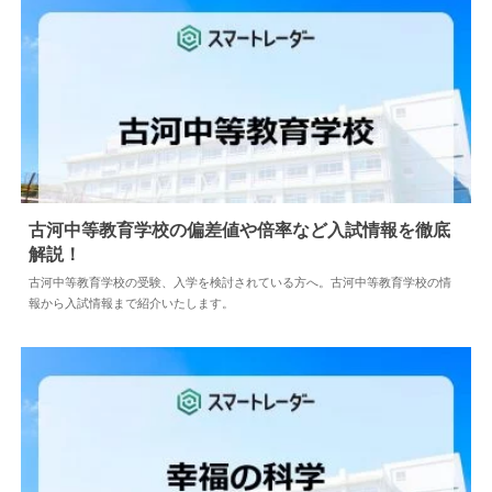
古河中等教育学校の偏差値や倍率など入試情報を徹底
解説！
2024.04.18
中学情報
古河中等教育学校の受験、入学を検討されている方へ。古河中等教育学校の情
報から入試情報まで紹介いたします。