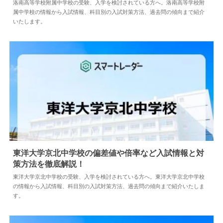
2025.04.16
中学情報
洛南高等学校附属中学校の受験、入学を検討されている方へ。洛南高等学校附
属中学校の情報から入試情報、科目別の入試対策方法、過去問の傾向まで紹介
いたします。
東洋大学京北中学校の偏差値や倍率など入試情報と対
策方法を徹底解説！
2024.04.02
中学情報
東洋大学京北中学校の受験、入学を検討されている方へ。東洋大学京北中学校
の情報から入試情報、科目別の入試対策方法、過去問の傾向まで紹介いたしま
す。