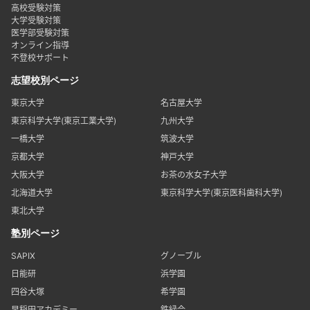
高校受験対策
大学受験対策
医学部受験対策
オンライン指導
不登校サポート
志望校別ページ
東京大学
名古屋大学
東京科学大学(東京工業大学)
九州大学
一橋大学
筑波大学
京都大学
神戸大学
大阪大学
お茶の水女子大学
北海道大学
東京科学大学(東京医科歯科大学)
東北大学
塾別ページ
SAPIX
グノーブル
日能研
浜学園
四谷大塚
希学園
早稲田アカデミー
鉄緑会