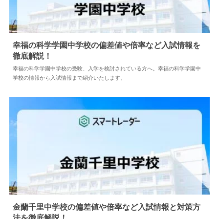
幸福の科学学園中学校の偏差値や倍率など入試情報を
徹底解説！
2024.05.10
中学情報
幸福の科学学園中学校の受験、入学を検討されている方へ。幸福の科学学園中
学校の情報から入試情報まで紹介いたします。
金蘭千里中学校の偏差値や倍率など入試情報と対策方
法を徹底解説！