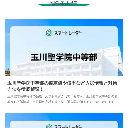
他の注目記事
玉川聖学院中等部の偏差値や倍率など入試情報と対策
方法を徹底解説！
2024.05.10
中学情報
玉川聖学院中等部の受験、入学を検討されている方へ。玉川聖学院中等部の情
報から入試情報、科目別の入試対策方法、過去問の傾向まで紹介いたします。