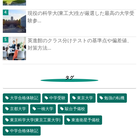
現役の科学大(東工大)生が厳選した最高の大学受
験参...
英進館のクラス分けテストの基準点や偏差値、
対策方法...
タグ
大学合格体験記
中学受験
東京大学
勉強の転機
京都大学
一橋大学
駿台予備校
東京科学大学(東京工業大学)
東進衛星予備校
中学合格体験記