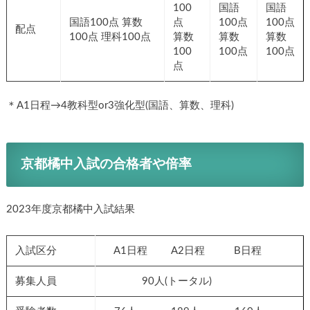
100
国語
国語
国語100点 算数
点
100点
100点
配点
100点 理科100点
算数
算数
算数
100
100点
100点
点
＊A1日程→4教科型or3強化型(国語、算数、理科)
京都橘中入試の合格者や倍率
2023年度京都橘中入試結果
入試区分
A1日程 A2日程 B日程
募集人員
90人(トータル)