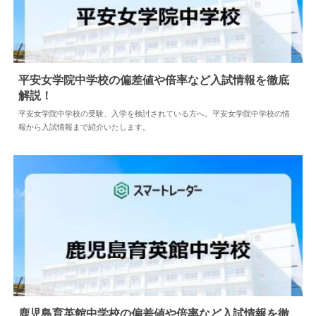
平安女学院中学校の偏差値や倍率など入試情報を徹底
解説！
2024.04.02
中学情報
平安女学院中学校の受験、入学を検討されている方へ。平安女学院中学校の情
報から入試情報まで紹介いたします。
鹿児島育英館中学校の偏差値や倍率など入試情報を徹