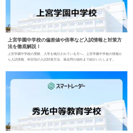
上宮学園中学校の偏差値や倍率など入試情報と対策方
法を徹底解説！
2024.04.02
中学情報
上宮学園中学校の受験、入学を検討されている方へ。上宮学園中学校の情報か
ら入試情報、科目別の入試対策方法、過去問の傾向まで紹介いたします。