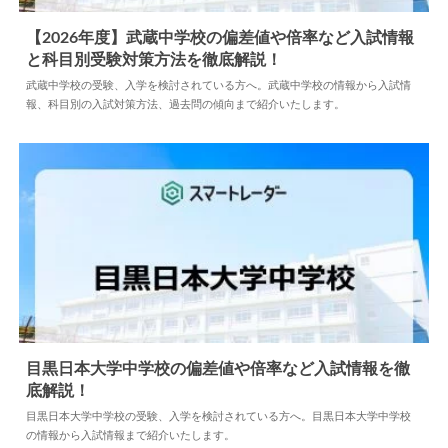
【2026年度】武蔵中学校の偏差値や倍率など入試情報
と科目別受験対策方法を徹底解説！
2025.01.31
中学情報
武蔵中学校の受験、入学を検討されている方へ。武蔵中学校の情報から入試情
報、科目別の入試対策方法、過去問の傾向まで紹介いたします。
目黒日本大学中学校の偏差値や倍率など入試情報を徹
底解説！
2024.04.02
中学情報
目黒日本大学中学校の受験、入学を検討されている方へ。目黒日本大学中学校
の情報から入試情報まで紹介いたします。