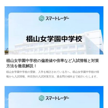
椙山女学園中学校の偏差値や倍率など入試情報と対策
方法を徹底解説！
2024.04.02
中学情報
椙山女学園中学校の受験、入学を検討されている方へ。椙山女学園中学校の情
報から入試情報、科目別の入試対策方法、過去問の傾向まで紹介いたします。