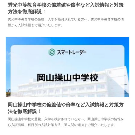
秀光中等教育学校の偏差値や倍率など入試情報と対策
方法を徹底解説！
2024.04.02
中学情報
秀光中等教育学校の受験、入学を検討されている方へ。秀光中等教育学校の情
報から入試情報まで紹介いたします。
岡山操山中学校の偏差値や倍率など入試情報と対策方
法を徹底解説！
2024.04.18
中学情報
岡山操山中学校の受験、入学を検討されている方へ。岡山操山中学校の情報か
ら入試情報、科目別の入試対策方法、過去問の傾向まで紹介いたします。