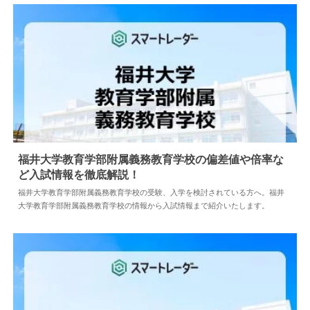
福井大学教育学部附属義務教育学校の偏差値や倍率な
ど入試情報を徹底解説！
2024.04.18
中学情報
福井大学教育学部附属義務教育学校の受験、入学を検討されている方へ。福井
大学教育学部附属義務教育学校の情報から入試情報まで紹介いたします。