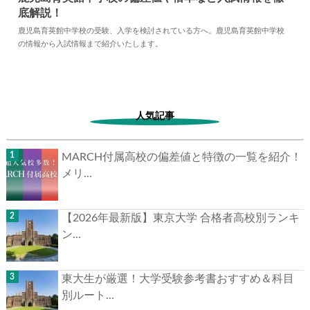
底解説！
2024.05.10
中学情報
鹿児島育英館中学校の受験、入学を検討されている方へ。鹿児島育英館中学校
の情報から入試情報まで紹介いたします。
人気記事
MARCH付属高校の偏差値と特徴の一覧を紹介！
メリ...
【2026年最新版】東京大学 合格者高校別ランキ
ン...
東大生が厳選！大学受験参考書おすすめ＆科目
別ルート...