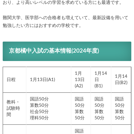
おり、より高いレベルの学習を求めている方にも最適です。
難関大学、医学部への合格者も増えていて、最新設備を用いて
勉強したい方にはおすすめの学校です。
京都橘中入試の基本情報(2024年度)
1月
1月14
1月14
日程
1月13日(A1)
13日
日
日(B2)
(A2)
(B1)
国語50分
国語
国語
国語
教科・
算数50分
50分
50分
50分
試験時
社会50分
算数
算数
算数
間
理科50分
50分
50分
50分
国語