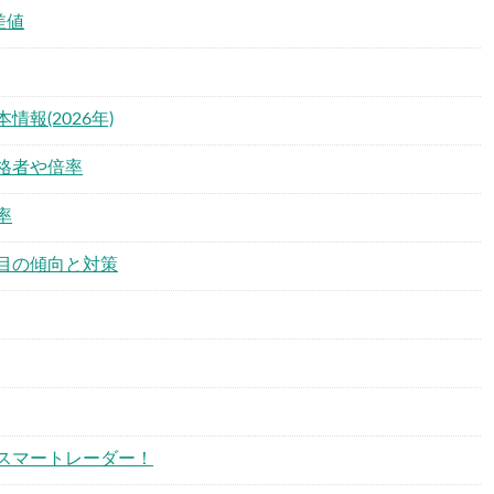
差値
報(2026年)
格者や倍率
率
目の傾向と対策
スマートレーダー！