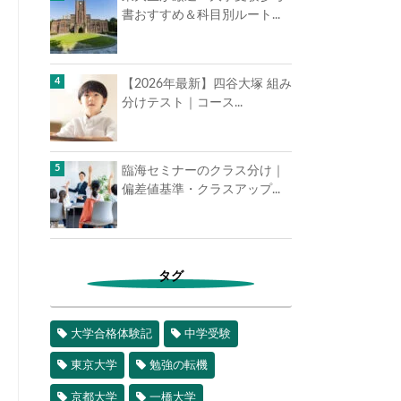
書おすすめ＆科目別ルート...
【2026年最新】四谷大塚 組み
分けテスト｜コース...
臨海セミナーのクラス分け｜
偏差値基準・クラスアップ...
タグ
大学合格体験記
中学受験
東京大学
勉強の転機
京都大学
一橋大学