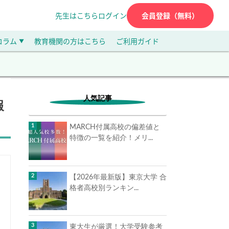
先生はこちら
ログイン
会員登録（無料）
コラム
教育機関の方はこちら
ご利用ガイド
▼
人気記事
報
MARCH付属高校の偏差値と
特徴の一覧を紹介！メリ...
【2026年最新版】東京大学 合
格者高校別ランキン...
東大生が厳選！大学受験参考