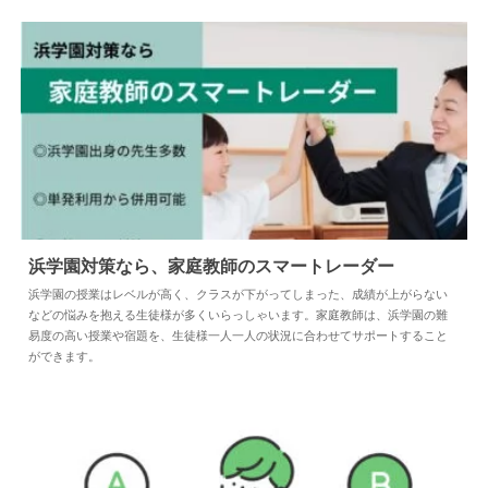
浜学園対策なら、家庭教師のスマートレーダー
浜学園の授業はレベルが高く、クラスが下がってしまった、成績が上がらない
などの悩みを抱える生徒様が多くいらっしゃいます。家庭教師は、浜学園の難
2025.04.24
塾
易度の高い授業や宿題を、生徒様一人一人の状況に合わせてサポートすること
ができます。