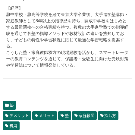
【経歴】
灘中学校・灘高等学校を経て東京大学卒業後、大手進学塾講師・
家庭教師として8年以上の指導歴を持ち、開成中学校をはじめと
する最難関校への合格実績を持つ。複数の大手進学塾での指導経
験を通じて各塾の指導メソッドや教材設計の違いを熟知してお
り、子どもの特性や学習状況に応じて最適な学習戦略を提案す
る。
こうした塾・家庭教師双方の現場経験を活かし、スマートレーダ
ーの教育コンテンツを通じて、保護者・受験生に向けた受験対策
や学習法について情報発信している。
塾
デメリット
メリット
塾
家庭教師
探し方
費用