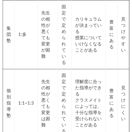
固
先生
定
の相
で
カリキュラム
見
豊
性が
定
が決まってい
つ
集
富
悪く
め
る
け
団
1:多
に
ても
ら
授業について
や
塾
あ
変更
れ
いけなくなる
す
る
が困
て
ことがある
い
難
い
る
固
先生
定
理解度に合っ
の相
で
た指導ができ
見
個
豊
性が
定
る
つ
別
富
悪く
め
クラスメイト
け
指
1:1~1:3
に
ても
ら
によっては、
に
導
あ
変更
れ
十分な指導を
く
塾
る
は困
て
受けられない
い
難
い
ことがある
る