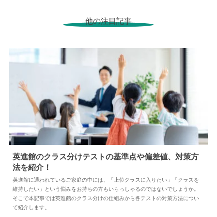
他の注目記事
英進館のクラス分けテストの基準点や偏差値、対策方
法を紹介！
2026.05.26
塾
英進館に通われているご家庭の中には、「上位クラスに入りたい」「クラスを
維持したい」という悩みをお持ちの方もいらっしゃるのではないでしょうか。
そこで本記事では英進館のクラス分けの仕組みから各テストの対策方法につい
て紹介します。