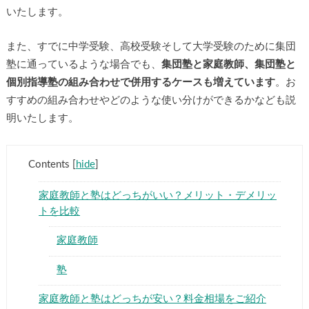
いたします。
また、すでに中学受験、高校受験そして大学受験のために集団
塾に通っているような場合でも、
集団塾と家庭教師、集団塾と
個別指導塾の組み合わせで併用するケースも増えています
。お
すすめの組み合わせやどのような使い分けができるかなども説
▶
明いたします。
▶
Contents
[
hide
]
家庭教師と塾はどっちがいい？メリット・デメリッ
トを比較
家庭教師
塾
家庭教師と塾はどっちが安い？料金相場をご紹介