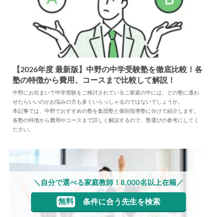
【2026年度 最新版】中野の中学受験塾を徹底比較！各
塾の特徴から費用、コースまで比較して解説！
2025.03.31
塾
中野にお住まいで中学受験をご検討されているご家庭の中には、どの塾に通わ
せたらいいのかお悩みの方も多くいらっしゃるのではないでしょうか。
本記事では、中野でおすすめの塾を集団塾と個別指導塾に分けて紹介します。
各塾の特徴から費用やコースまで詳しく解説するので、塾選びの参考にしてく
ださい。
＼自分で選べる家庭教師！8,000名以上在籍／
無料
条件に合う先生を検索