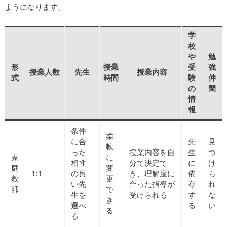
ようになります。
学
校
や
勉
形
授業
受
強
授業人数
先生
授業内容
式
時間
験
仲
の
間
情
報
条件
柔
に合
先
見
軟
った
授業内容を自
生
つ
家
に
相性
分で決定で
に
け
庭
変
1:1
の良
き、理解度に
依
ら
教
更
い先
合った指導が
存
れ
師
で
生を
受けられる
す
な
き
選べ
る
い
る
る