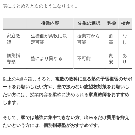
表にまとめると次のようになります。
授業内容
先生の選択
料金
校舎
家庭教
生徒側が柔軟に決
授業前から
割
な
師
定可能
可能
高
し
個別指
割
あ
塾により異なる
不可能
導塾
安
り
以上の4点を踏まえると、
複数の教科に渡る塾の予習復習のサポ
ートをお願いしたい方
や、
塾で扱わない志望校対策をお願いし
たい方
には、授業内容を柔軟に決められる
家庭教師をおすすめ
します
。
そして、
家では勉強に集中できない方
、
出来るだけ費用を抑え
たいという方
には、
個別指導塾がおすすめです
。