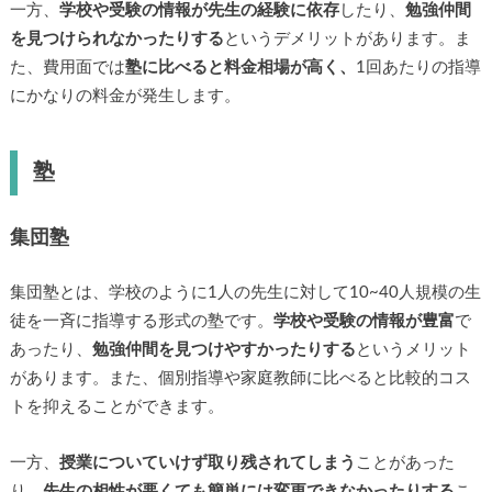
一方、
学校や受験の情報が先生の経験に依存
したり、
勉強仲間
を見つけられなかったりする
というデメリットがあります。ま
た、費用面では
塾に比べると料金相場が高く、
1回あたりの指導
にかなりの料金が発生します。
塾
集団塾
集団塾とは、学校のように1人の先生に対して10~40人規模の生
徒を一斉に指導する形式の塾です。
学校や受験の情報が豊富
で
あったり、
勉強仲間を見つけやすかったりする
というメリット
があります。また、個別指導や家庭教師に比べると比較的コス
トを抑えることができます。
一方、
授業についていけず取り残されてしまう
ことがあった
り、
先生の相性が悪くても簡単には変更できなかったりする
こ