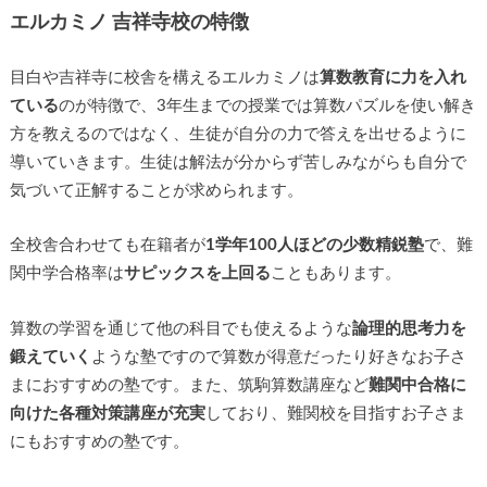
エルカミノ 吉祥寺校の特徴
目白や吉祥寺に校舎を構えるエルカミノは
算数教育に力を入れ
ている
のが特徴で、3年生までの授業では算数パズルを使い解き
方を教えるのではなく、生徒が自分の力で答えを出せるように
導いていきます。生徒は解法が分からず苦しみながらも自分で
気づいて正解することが求められます。
全校舎合わせても在籍者が
1学年100人ほどの少数精鋭塾
で、難
関中学合格率は
サピックスを上回る
こともあります。
算数の学習を通じて他の科目でも使えるような
論理的思考力を
鍛えていく
ような塾ですので算数が得意だったり好きなお子さ
まにおすすめの塾です。また、筑駒算数講座など
難関中合格に
向けた各種対策講座が充実
しており、難関校を目指すお子さま
にもおすすめの塾です。