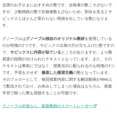
志望のお子さまにおすすめの塾です。合格者の数こそ少ないで
すが、少数精鋭の塾で在籍者数も少ないため、割合を見るとサ
ピックスとほとんど変わらない実績を出している塾になりま
す。
グノーブルは
グノーブル独自のオリジナル教材
を使用している
のが特徴の1つです。サピックス出身の方が立ち上げた塾ですの
で、
サピックスに内容が似ている
ところがありますが、より難
易度の段階が分けられたテキストとなっています。また、その
テキストは事前にではなく、授業当日に配られるのも特徴の1つ
です。予習をさせず、
徹底した復習主義
の塾となっています。
そのフォローとして、毎回授業内容に関する解説動画がWeb上
で配信されており、お休みしてしまった場合はもちろん、家庭
学習で困った際も視聴することが可能です。
グノーブル対策なら、家庭教師のスマートレーダー