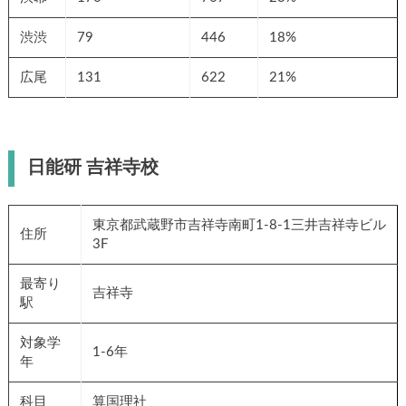
渋渋
79
446
18%
広尾
131
622
21%
日能研 吉祥寺校
東京都武蔵野市吉祥寺南町1-8-1三井吉祥寺ビル
住所
3F
最寄り
吉祥寺
駅
対象学
1-6年
年
科目
算国理社