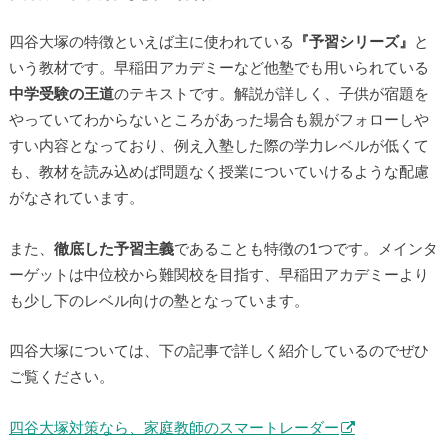
四谷大塚の特徴といえば主に使われている
『予習シリーズ』
と
いう教材です。早稲田アカデミーなど他塾でも用いられている
中学受験の王道
のテキストです。解説が詳しく、子供が宿題を
やっていてわからないところがあった場合も親がフォローしや
すい内容となっており、例え入塾した際の学力レベルが低くて
も、教材を読み込めば問題なく授業についていけるような配慮
がなされています。
また、
徹底した予習主義
であることも特徴の1つです。メインタ
ーゲットは中位校から難関校を目指す、早稲田アカデミーより
も少し下のレベル向けの塾となっています。
四谷大塚については、下の記事で詳しく紹介しているのでぜひ
ご覧ください。
四谷大塚対策なら、家庭教師のスマートレーダー