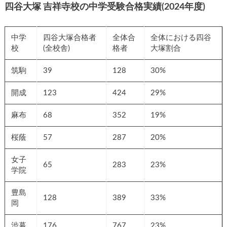
四谷大塚 吉祥寺校の中学受験合格実績(2024年度)
中学
四谷大塚合格者
全体合
全体における四谷
校
(全校舎)
格者
大塚割合
筑駒
39
128
30%
開成
123
424
29%
麻布
68
352
19%
桜蔭
57
287
20%
女子
65
283
23%
学院
豊島
128
389
33%
岡
渋幕
176
767
23%