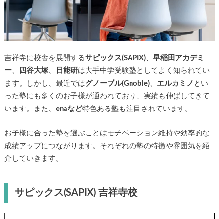
吉祥寺に校舎を展開する
サピックス(SAPIX)
、
早稲田アカデミ
ー
、
四谷大塚
、
日能研
は大手中学受験塾としてよく知られてい
ます。しかし、最近では
グノーブル(Gnoble)
、
エルカミノ
とい
った塾にも多くのお子様が通われており、実績も伸ばしてきて
います。また、
enaなど
特色ある塾も注目されています。
お子様に合った塾を選ぶことはモチベーション維持や効率的な
成績アップにつながります。それぞれの塾の特徴や雰囲気を紹
介していきます。
サピックス(SAPIX) 吉祥寺校