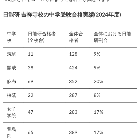
日能研 吉祥寺校の中学受験合格実績(2024年度)
中学
日能研合格者
全体合
全体における日能
校
(全校舎)
格者
研割合
筑駒
11
128
9%
開成
38
424
9%
麻布
69
352
20%
桜蔭
22
287
8%
女子
47
283
17%
学院
豊島
65
389
17%
岡