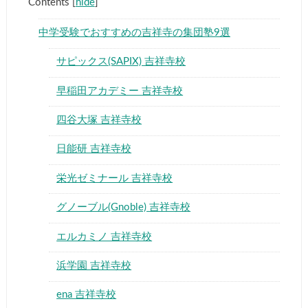
Contents
[
hide
]
中学受験でおすすめの吉祥寺の集団塾9選
サピックス(SAPIX) 吉祥寺校
早稲田アカデミー 吉祥寺校
四谷大塚 吉祥寺校
日能研 吉祥寺校
栄光ゼミナール 吉祥寺校
グノーブル(Gnoble) 吉祥寺校
エルカミノ 吉祥寺校
浜学園 吉祥寺校
ena 吉祥寺校