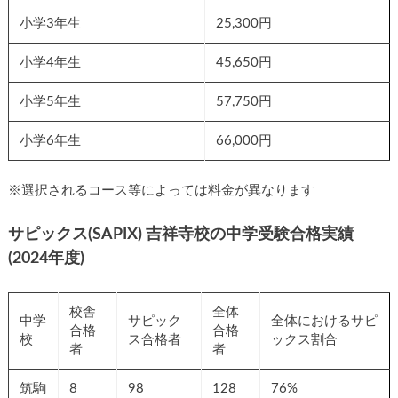
小学3年生
25,300円
小学4年生
45,650円
小学5年生
57,750円
小学6年生
66,000円
※選択されるコース等によっては料金が異なります
サピックス(SAPIX) 吉祥寺校の中学受験合格実績
(2024年度)
校舎
全体
中学
サピック
全体におけるサピ
合格
合格
校
ス合格者
ックス割合
者
者
筑駒
8
98
128
76%