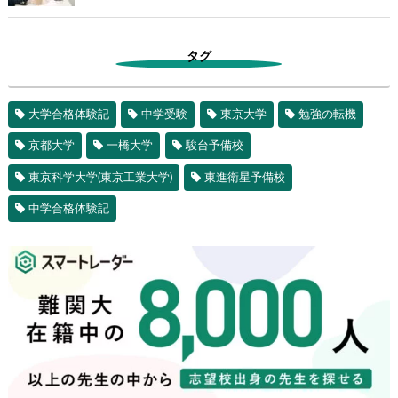
タグ
大学合格体験記
中学受験
東京大学
勉強の転機
京都大学
一橋大学
駿台予備校
東京科学大学(東京工業大学)
東進衛星予備校
中学合格体験記