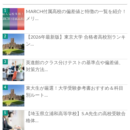
MARCH付属高校の偏差値と特徴の一覧を紹介！
メリ...
【2026年最新版】東京大学 合格者高校別ランキ
ン...
英進館のクラス分けテストの基準点や偏差値、
対策方法...
東大生が厳選！大学受験参考書おすすめ＆科目
別ルート...
【埼玉県立浦和高等学校】S.A先生の高校受験合
格体...