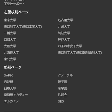
不登校サポート
志望校別ページ
東京大学
名古屋大学
東京科学大学(東京工業大学)
九州大学
一橋大学
筑波大学
京都大学
神戸大学
大阪大学
お茶の水女子大学
北海道大学
東京科学大学(東京医科歯科大学)
東北大学
塾別ページ
SAPIX
グノーブル
日能研
浜学園
四谷大塚
希学園
早稲田アカデミー
鉄緑会
エルカミノ
SEG